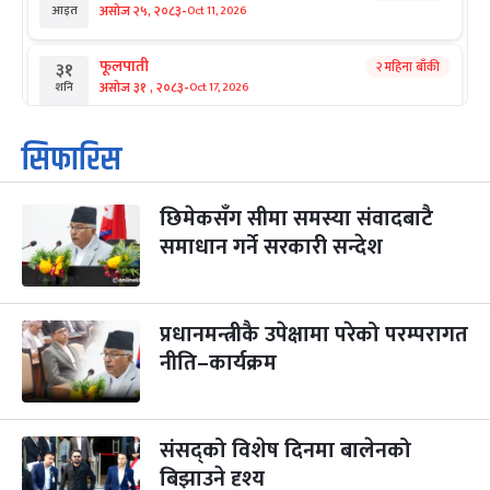
-
असोज २५, २०८३
Oct 11, 2026
आइत
फूलपाती
२ महिना बाँकी
३१
-
असोज ३१ , २०८३
Oct 17, 2026
शनि
कार्तिक सङ्क्रान्ति
२ महिना बाँकी
१
सिफारिस
-
कार्तिक १, २०८३
Oct 18, 2026
आइत
छिमेकसँग सीमा समस्या संवादबाटै
महानवमी
२ महिना बाँकी
३
-
समाधान गर्ने सरकारी सन्देश
कार्तिक ३, २०८३
Oct 20, 2026
मंगल
विजयादशमी
२ महिना बाँकी
४
-
कार्तिक ४, २०८३
Oct 21, 2026
बुध
प्रधानमन्त्रीकै उपेक्षामा परेको परम्परागत
नीति–कार्यक्रम
पापा‌ङ्कुशा एकादशी व्रत
२ महिना बाँकी
५
-
कार्तिक ५, २०८३
Oct 22, 2026
बिहि
संसद्को विशेष दिनमा बालेनको
कुकुर तिहार
३ महिना बाँकी
२२
-
कार्तिक २२, २०८३
बिझाउने दृश्य
Nov 8, 2026
आइत