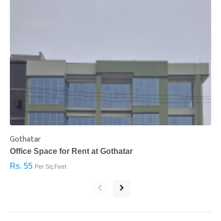
Gothatar
S
Office Space for Rent at Gothatar
H
Rs. 55
R
Per Sq.Feet
‹
›