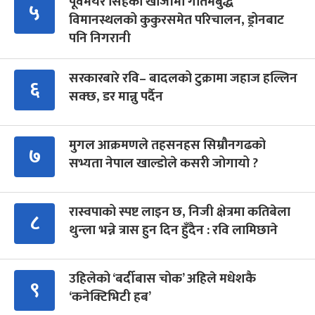
पूर्वमेयर सिंहको खोजीमा गौतमबुद्ध
५
विमानस्थलको कुकुरसमेत परिचालन, ड्रोनबाट
पनि निगरानी
सरकारबारे रवि– बादलको टुक्रामा जहाज हल्लिन
६
सक्छ, डर मान्नु पर्दैन
मुगल आक्रमणले तहसनहस सिम्रौनगढको
७
सभ्यता नेपाल खाल्डोले कसरी जोगायो ?
रास्वपाको स्पष्ट लाइन छ, निजी क्षेत्रमा कतिबेला
८
थुन्ला भन्ने त्रास हुन दिन हुँदैन : रवि लामिछाने
उहिलेको ‘बर्दीबास चोक’ अहिले मधेशकै
९
‘कनेक्टिभिटी हब’