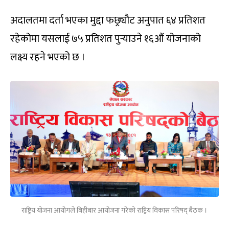
अदालतमा दर्ता भएका मुद्दा फछ्र्यौट अनुपात ६४ प्रतिशत
रहेकोमा यसलाई ७५ प्रतिशत पुर्‍याउने १६औं योजनाको
लक्ष्य रहने भएको छ ।
राष्ट्रिय योजना आयोगले बिहीबार आयोजना गरेको राष्ट्रिय विकास परिषद् बैठक ।