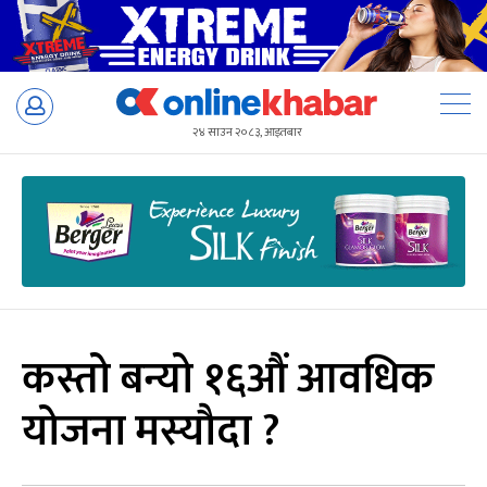
Skip
to
२४ साउन २०८३, आइतबार
content
कस्तो बन्यो १६औं आवधिक
योजना मस्यौदा ?