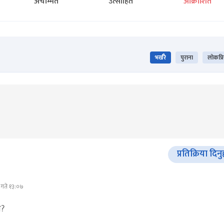
अचम्मित
उत्साहित
आक्रोशित
भर्खरै
पुराना
लोकप्र
प्रतिक्रिया दिनु
 गते १३:०७
ो?