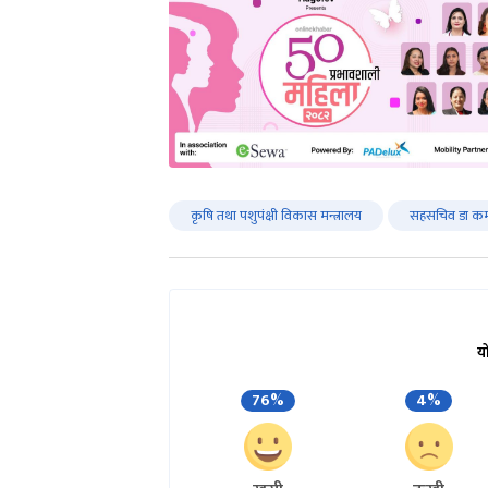
कृषि तथा पशुपंक्षी विकास मन्त्रालय
सहसचिव डा कम
य
76%
4%