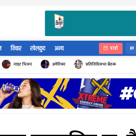
न
विचार
खेलकुद
अन्य
पात्रो
नाइट भिजन
अमेरिका
प्रतिनिधिसभा बैठक