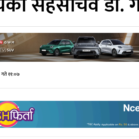
लयका सहसचिव डा. गैर
 गते ११:०७