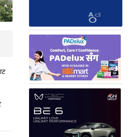
बाट
ट