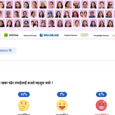
लराज गैरे
ो खबर पढेर तपाईलाई कस्तो महसुस भयो ?
13%
1%
6%