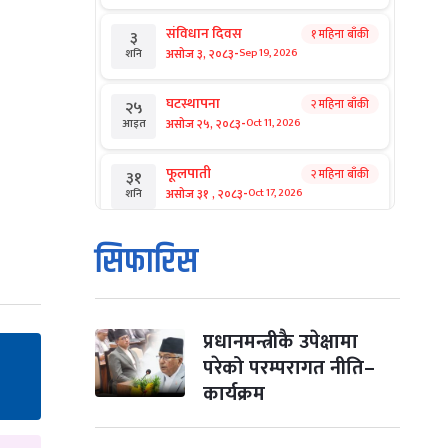
संविधान दिवस
१ महिना बाँकी
३
-
असोज ३, २०८३
Sep 19, 2026
शनि
घटस्थापना
२ महिना बाँकी
२५
-
असोज २५, २०८३
Oct 11, 2026
आइत
फूलपाती
२ महिना बाँकी
३१
-
असोज ३१ , २०८३
Oct 17, 2026
शनि
कार्तिक सङ्क्रान्ति
२ महिना बाँकी
१
सिफारिस
-
कार्तिक १, २०८३
Oct 18, 2026
आइत
महानवमी
२ महिना बाँकी
३
-
कार्तिक ३, २०८३
Oct 20, 2026
मंगल
प्रधानमन्त्रीकै उपेक्षामा
परेको परम्परागत नीति–
विजयादशमी
२ महिना बाँकी
४
कार्यक्रम
-
कार्तिक ४, २०८३
Oct 21, 2026
बुध