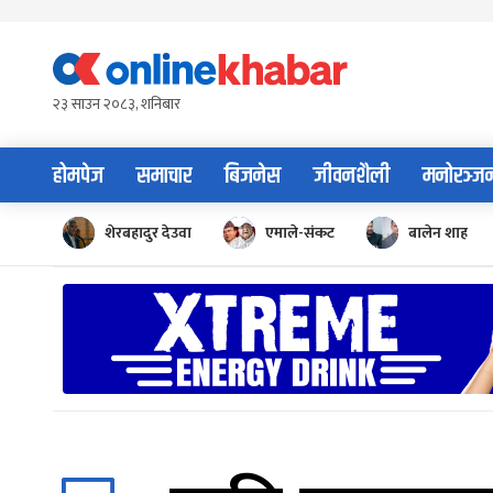
Skip
to
content
२३ साउन २०८३, शनिबार
होमपेज
समाचार
बिजनेस
जीवनशैली
मनोरञ्ज
शेरबहादुर देउवा
एमाले-संकट
बालेन शाह