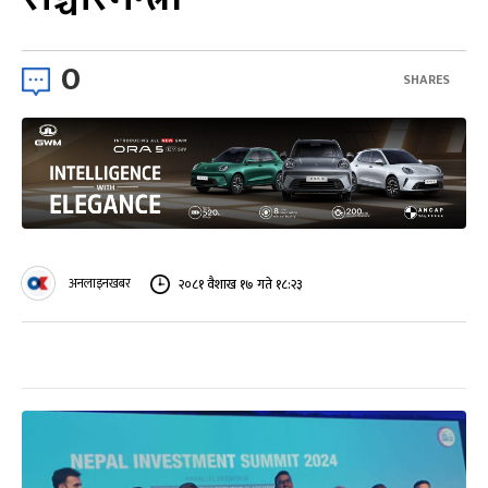
0
SHARES
अनलाइनखबर
२०८१ वैशाख १७ गते १८:२३