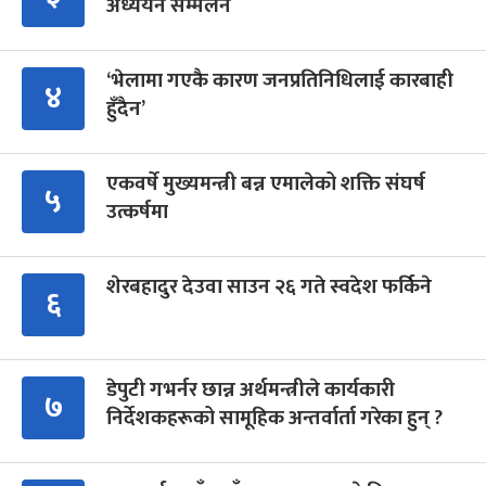
अध्ययन सम्मेलन
‘भेलामा गएकै कारण जनप्रतिनिधिलाई कारबाही
४
हुँदैन’
एकवर्षे मुख्यमन्त्री बन्न एमालेको शक्ति संघर्ष
५
उत्कर्षमा
शेरबहादुर देउवा साउन २६ गते स्वदेश फर्किने
६
डेपुटी गभर्नर छान्न अर्थमन्त्रीले कार्यकारी
७
निर्देशकहरूको सामूहिक अन्तर्वार्ता गरेका हुन् ?