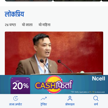
लोकप्रिय
२४ घण्टा
यो साता
यो महिना
संसद्को रोष्ट्रमबाटै गृहमन्त्रीले दिए प्रश्न नगर्न चेतावनी
ताजा अपडेट
ट्रेन्डिङ
प्रोफाइल
सर्च