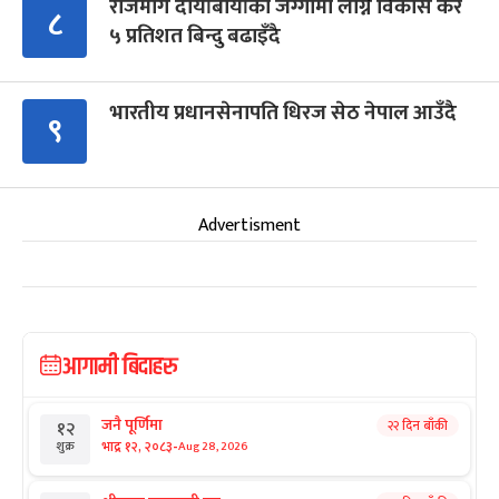
राजमार्ग दायाँबायाँका जग्गामा लाग्ने विकास कर
८
५ प्रतिशत बिन्दु बढाइँदै
भारतीय प्रधानसेनापति धिरज सेठ नेपाल आउँदै
९
Advertisment
आगामी बिदाहरु
जनै पूर्णिमा
२२ दिन बाँकी
१२
-
भाद्र १२, २०८३
Aug 28, 2026
शुक्र