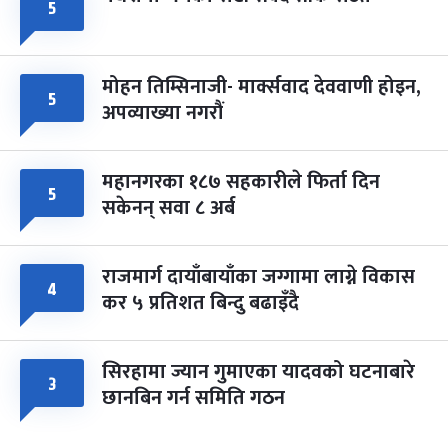
५
मोहन तिम्सिनाजी- मार्क्सवाद देववाणी होइन,
५
अपव्याख्या नगरौं
महानगरका १८७ सहकारीले फिर्ता दिन
५
सकेनन् सवा ८ अर्ब
राजमार्ग दायाँबायाँका जग्गामा लाग्ने विकास
४
कर ५ प्रतिशत बिन्दु बढाइँदै
सिरहामा ज्यान गुमाएका यादवको घटनाबारे
३
छानबिन गर्न समिति गठन