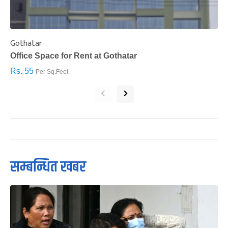
Gothatar
S
Office Space for Rent at Gothatar
H
Rs. 55
R
Per Sq.Feet
‹
›
सम्बन्धित खबर