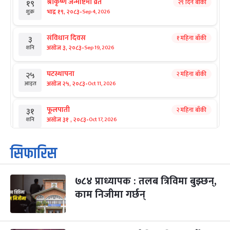
श्रीकृष्ण जन्माष्टमी व्रत
२९ दिन बाँकी
१९
-
भाद्र १९, २०८३
Sep 4, 2026
शुक्र
संविधान दिवस
१ महिना बाँकी
३
-
असोज ३, २०८३
Sep 19, 2026
शनि
घटस्थापना
२ महिना बाँकी
२५
-
असोज २५, २०८३
Oct 11, 2026
आइत
फूलपाती
२ महिना बाँकी
३१
-
असोज ३१ , २०८३
Oct 17, 2026
शनि
कार्तिक सङ्क्रान्ति
२ महिना बाँकी
१
सिफारिस
-
कार्तिक १, २०८३
Oct 18, 2026
आइत
७८४ प्राध्यापक : तलब त्रिविमा बुझ्छन्,
महानवमी
२ महिना बाँकी
३
-
काम निजीमा गर्छन्
कार्तिक ३, २०८३
Oct 20, 2026
मंगल
विजयादशमी
२ महिना बाँकी
४
-
कार्तिक ४, २०८३
Oct 21, 2026
बुध