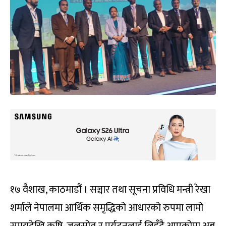
१७ वैशाख, काठमाडौं । सञ्चार तथा सूचना प्रविधि मन्त्री रेखा
शर्माले नेपालमा आर्थिक समृद्धिको आधारको रुपमा लामो
समयदेखि कृषि, जलस्रोत र पर्यटनलाई लिइँदै आएकोमा अब