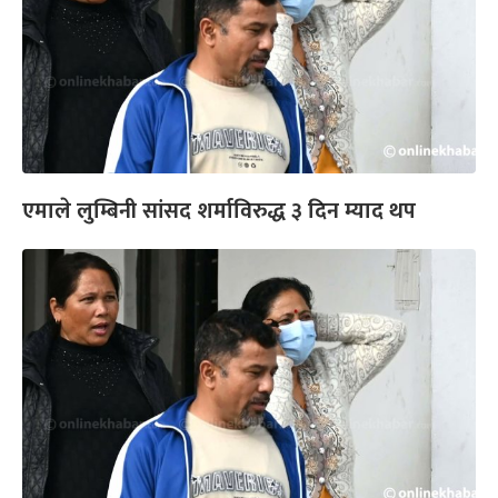
एमाले लुम्बिनी सांसद शर्माविरुद्ध ३ दिन म्याद थप