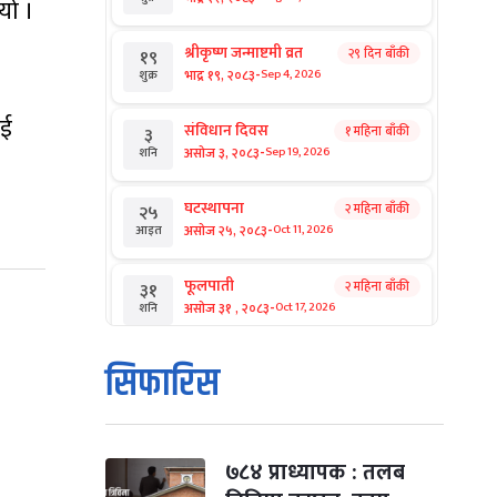
यो ।
श्रीकृष्ण जन्माष्टमी व्रत
२९ दिन बाँकी
१९
-
भाद्र १९, २०८३
Sep 4, 2026
शुक्र
ाई
संविधान दिवस
१ महिना बाँकी
३
-
असोज ३, २०८३
Sep 19, 2026
शनि
घटस्थापना
२ महिना बाँकी
२५
-
असोज २५, २०८३
Oct 11, 2026
आइत
फूलपाती
२ महिना बाँकी
३१
-
असोज ३१ , २०८३
Oct 17, 2026
शनि
कार्तिक सङ्क्रान्ति
२ महिना बाँकी
१
सिफारिस
-
कार्तिक १, २०८३
Oct 18, 2026
आइत
महानवमी
२ महिना बाँकी
३
-
कार्तिक ३, २०८३
Oct 20, 2026
मंगल
७८४ प्राध्यापक : तलब