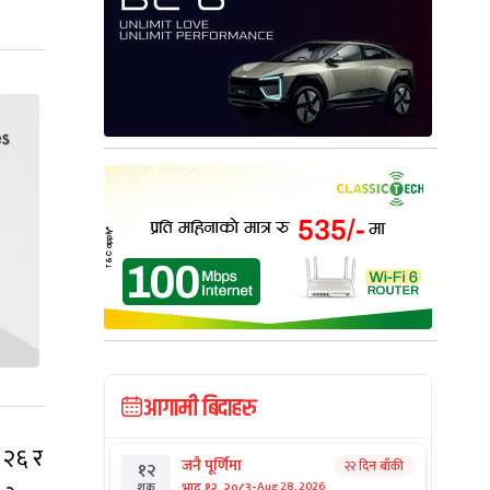
आगामी बिदाहरु
 २६ र
जनै पूर्णिमा
२२ दिन बाँकी
१२
-
भाद्र १२, २०८३
Aug 28, 2026
शुक्र