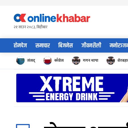
Skip
to
content
२१ साउन २०८३, बिहीबार
होमपेज
समाचार
बिजनेस
जीवनशैली
मनोरञ्ज
संसद्
काँग्रेस
गगन थापा
शेरबहाद