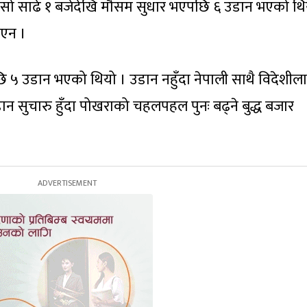
ँसो साढे १ बजेदेखि मौसम सुधार भएपछि ६ उडान भएको थि
भएन ।
ि ५ उडान भएको थियो । उडान नहुँदा नेपाली साथै विदेशील
 सुचारु हुँदा पोखराको चहलपहल पुनः बढ्ने बुद्ध बजार