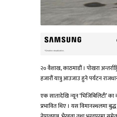
२० वैशाख, काठमाडौं । पोखरा अन्तर्राष
हजारौं यात्रु आउजाउ हुने पर्यटन रा
एक सातादेखि न्यून ‘भिजिबिलिटी’ का
प्रभावित थिए । यस विमानस्थलमा बुद्
नेपालगञ्ज, भैरहवा तथा भरतपुरमा समेत