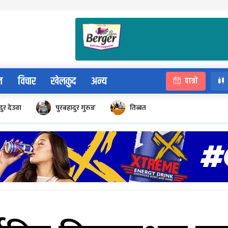
न
विचार
खेलकुद
अन्य
पात्रो
ुर देउवा
पुरबहादुर गुरुङ
तिब्बत