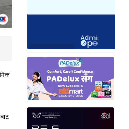
दैनिक
ँबाट