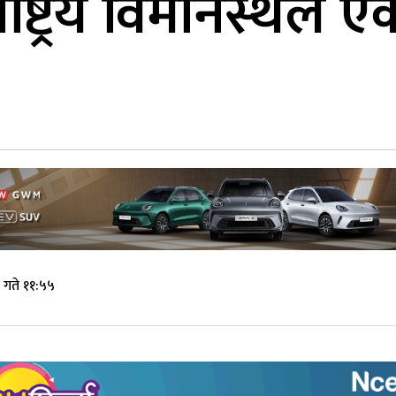
राष्ट्रिय विमानस्थल 
 गते ११:५५