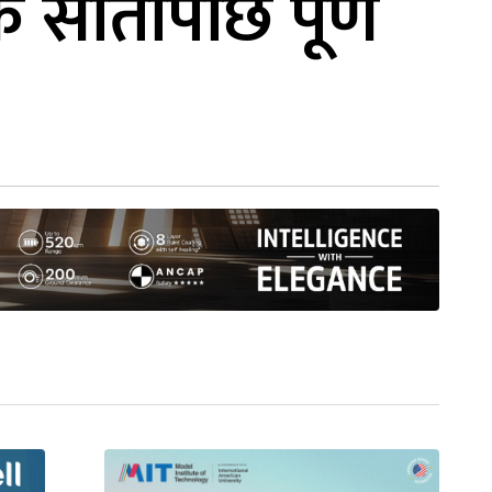
एक सातापछि पूर्ण