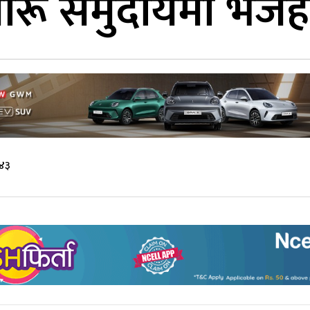
ारू समुदायमा भज
:४३