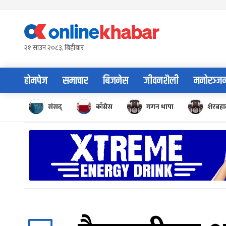
Skip
to
content
२१ साउन २०८३, बिहीबार
होमपेज
समाचार
बिजनेस
जीवनशैली
मनोरञ्ज
संसद्
काँग्रेस
गगन थापा
शेरबहाद