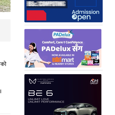
एको
।