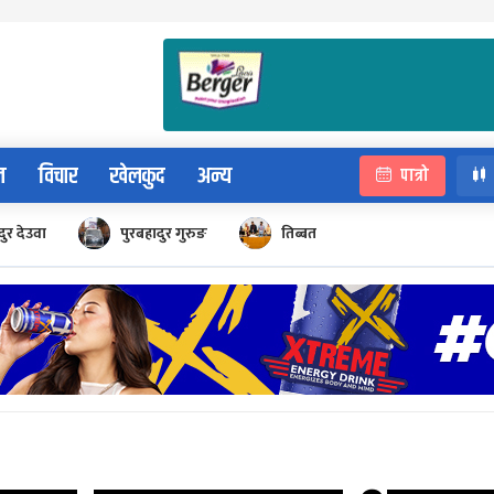
न
विचार
खेलकुद
अन्य
पात्रो
ुर देउवा
पुरबहादुर गुरुङ
तिब्बत