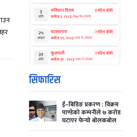
संविधान दिवस
१ महिना बाँकी
३
-
असोज ३, २०८३
Sep 19, 2026
शनि
नाउन
जहर
घटस्थापना
२ महिना बाँकी
२५
-
असोज २५, २०८३
Oct 11, 2026
आइत
फूलपाती
२ महिना बाँकी
३१
-
असोज ३१ , २०८३
Oct 17, 2026
शनि
कार्तिक सङ्क्रान्ति
२ महिना बाँकी
१
सिफारिस
-
कार्तिक १, २०८३
Oct 18, 2026
आइत
महानवमी
२ महिना बाँकी
३
-
कार्तिक ३, २०८३
Oct 20, 2026
मंगल
ई–बिडिङ प्रकरण : विक्रम
पाण्डेको कम्पनीले ७ करोड
विजयादशमी
२ महिना बाँकी
४
घटाएर फेर्‍यो बोलकबोल
-
कार्तिक ४, २०८३
Oct 21, 2026
बुध