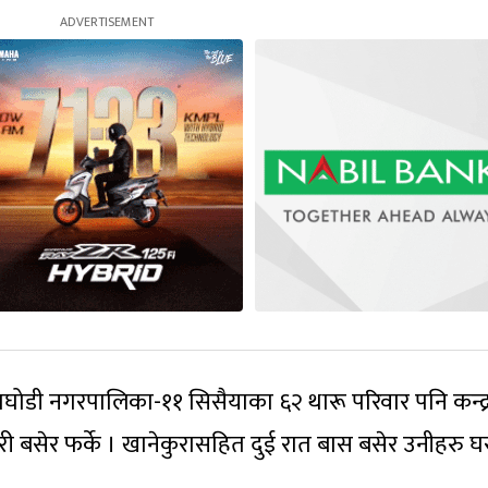
ाघोडी नगरपालिका-११ सिसैयाका ६२ थारू परिवार पनि कन्द्
 बसेर फर्के । खानेकुरासहित दुई रात बास बसेर उनीहरु घ