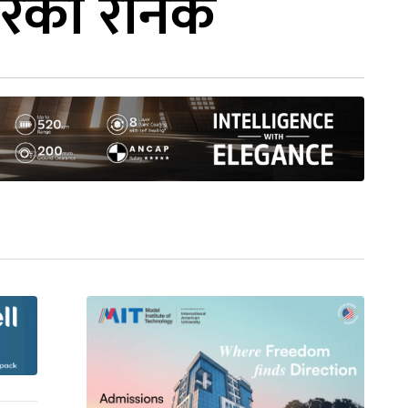
हरको रौनक