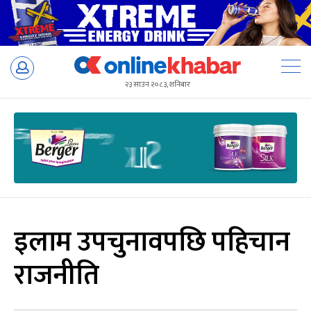
Skip
to
२३ साउन २०८३, शनिबार
content
इलाम उपचुनावपछि पहिचान
राजनीति