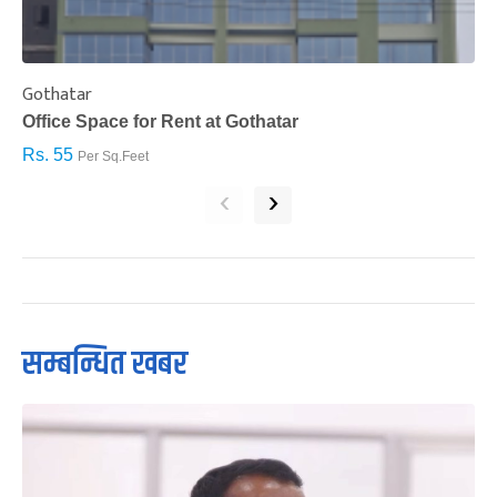
Gothatar
S
Office Space for Rent at Gothatar
H
Rs. 55
R
Per Sq.Feet
‹
›
सम्बन्धित खबर