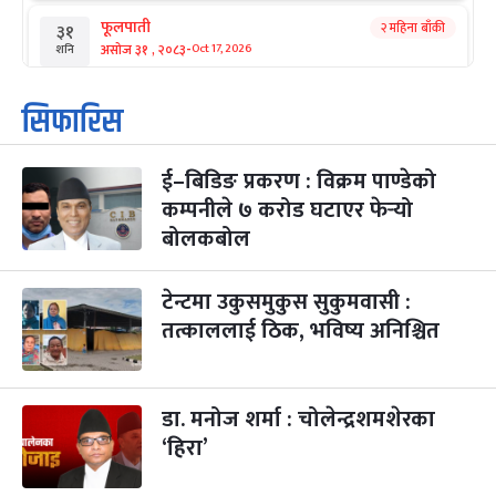
फूलपाती
२ महिना बाँकी
३१
-
असोज ३१ , २०८३
Oct 17, 2026
शनि
कार्तिक सङ्क्रान्ति
२ महिना बाँकी
१
सिफारिस
-
कार्तिक १, २०८३
Oct 18, 2026
आइत
ई–बिडिङ प्रकरण : विक्रम पाण्डेको
महानवमी
२ महिना बाँकी
३
-
कम्पनीले ७ करोड घटाएर फेर्‍यो
कार्तिक ३, २०८३
Oct 20, 2026
मंगल
बोलकबोल
विजयादशमी
२ महिना बाँकी
४
-
कार्तिक ४, २०८३
Oct 21, 2026
बुध
टेन्टमा उकुसमुकुस सुकुमवासी :
तत्काललाई ठिक, भविष्य अनिश्चित
पापा‌ङ्कुशा एकादशी व्रत
२ महिना बाँकी
५
-
कार्तिक ५, २०८३
Oct 22, 2026
बिहि
डा. मनोज शर्मा : चोलेन्द्रशमशेरका
कुकुर तिहार
३ महिना बाँकी
२२
-
कार्तिक २२, २०८३
Nov 8, 2026
आइत
‘हिरा’
गाई पूजा
३ महिना बाँकी