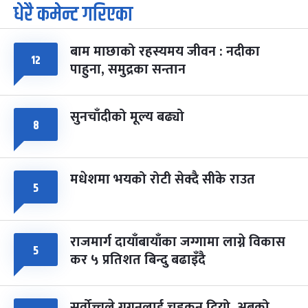
धेरै कमेन्ट गरिएका
पूर्णिमा व्रत
७ महिना बाँकी
७
-
चैत्र ७, २०८३
Mar 21, 2027
आइत
बाम माछाको रहस्यमय जीवन : नदीका
फागुपूर्णिमा
७ महिना बाँकी
८
१२
पाहुना, समुद्रका सन्तान
-
चैत्र ८, २०८३
Mar 22, 2027
सोम
सुनचाँदीको मूल्य बढ्यो
८
मधेशमा भयको रोटी सेक्दै सीके राउत
५
राजमार्ग दायाँबायाँका जग्गामा लाग्ने विकास
५
कर ५ प्रतिशत बिन्दु बढाइँदै
सर्वोच्चले गगनलाई चड्कन दियो, अबको