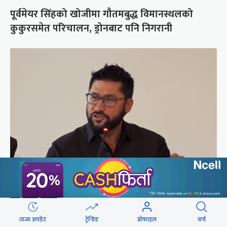
पूर्वमेयर सिंहको खोजीमा गौतमबुद्ध विमानस्थलको
कुकुरसमेत परिचालन, ड्रोनबाट पनि निगरानी
सरकारबारे रवि– बादलको टुक्रामा जहाज हल्लिन सक्छ,
डर मान्नु पर्दैन
ताजा अपडेट
ट्रेन्डिङ
प्रोफाइल
सर्च