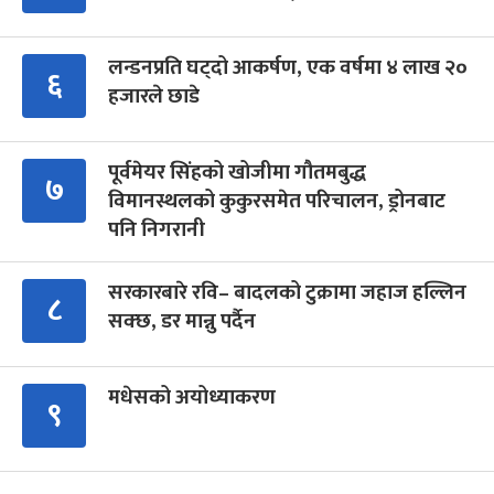
लन्डनप्रति घट्दो आकर्षण, एक वर्षमा ४ लाख २०
६
हजारले छाडे
पूर्वमेयर सिंहको खोजीमा गौतमबुद्ध
७
विमानस्थलको कुकुरसमेत परिचालन, ड्रोनबाट
पनि निगरानी
सरकारबारे रवि– बादलको टुक्रामा जहाज हल्लिन
८
सक्छ, डर मान्नु पर्दैन
मधेसको अयोध्याकरण
९