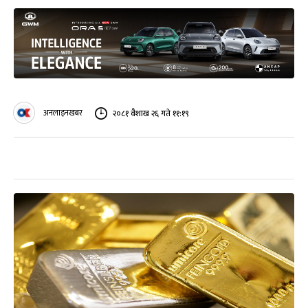
अनलाइनखबर
२०८१ वैशाख २६ गते ११:१९