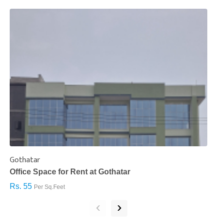
Gothatar
S
Office Space for Rent at Gothatar
H
Rs. 55
R
Per Sq.Feet
‹
›