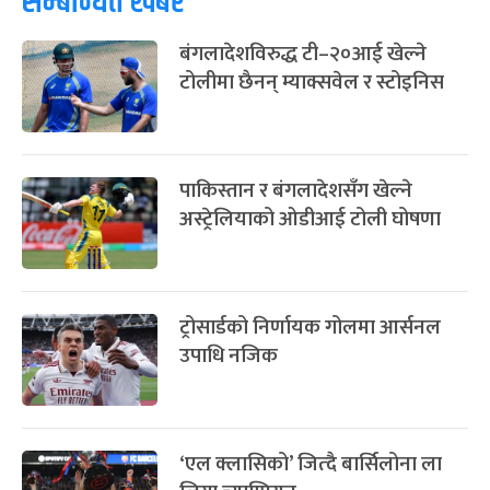
सम्बन्धित खबर
फागुपूर्णिमा
७ महिना बाँकी
८
बंगलादेशविरुद्ध टी–२०आई खेल्ने
-
चैत्र ८, २०८३
Mar 22, 2027
सोम
टोलीमा छैनन् म्याक्सवेल र स्टोइनिस
पाकिस्तान र बंगलादेशसँग खेल्ने
अस्ट्रेलियाको ओडीआई टोली घोषणा
ट्रोसार्डको निर्णायक गोलमा आर्सनल
उपाधि नजिक
‘एल क्लासिको’ जित्दै बार्सिलोना ला