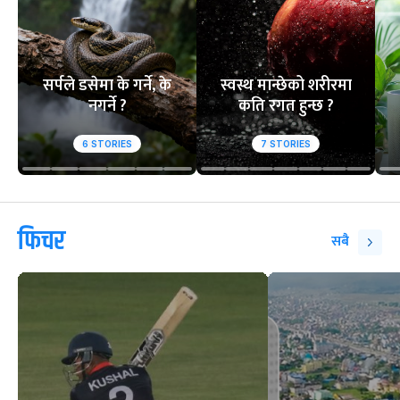
सर्पले डसेमा के गर्ने, के
स्वस्थ मान्छेको शरीरमा
नगर्ने ?
कति रगत हुन्छ ?
6
STORIES
7
STORIES
फिचर
सबै