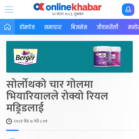
२२ साउन २०८३, शुक्रबार
होमपेज
समाचार
बिजनेस
जीवनशैली
मनोर
सोर्लोथको चार गोलमा
भियारियालले रोक्यो रियल
मड्रिडलाई
२०८१ जेठ ७ गते ८:०१