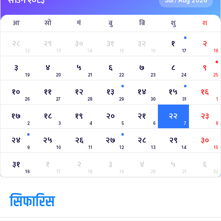
साउन २०८३
Jul
Aug 2026
/
आ
सो
मं
बु
बि
शु
श
२८
२९
३०
३१
३२
१
२
12
13
14
15
16
17
18
३
४
५
६
७
८
९
19
20
21
22
23
24
25
१०
११
१२
१३
१४
१५
१६
26
27
28
29
30
31
1
१७
१८
१९
२०
२१
२२
२३
2
3
4
5
6
7
8
२४
२५
२६
२७
२८
२९
३०
9
10
11
12
13
14
15
३१
१
२
३
४
५
६
16
17
18
19
20
21
22
सिफारिस