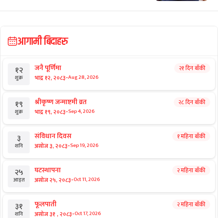
आगामी बिदाहरु
जनै पूर्णिमा
२१ दिन बाँकी
१२
-
भाद्र १२, २०८३
Aug 28, 2026
शुक्र
श्रीकृष्ण जन्माष्टमी व्रत
२८ दिन बाँकी
१९
-
भाद्र १९, २०८३
Sep 4, 2026
शुक्र
संविधान दिवस
१ महिना बाँकी
३
-
असोज ३, २०८३
Sep 19, 2026
शनि
घटस्थापना
२ महिना बाँकी
२५
-
असोज २५, २०८३
Oct 11, 2026
आइत
फूलपाती
२ महिना बाँकी
३१
-
असोज ३१ , २०८३
Oct 17, 2026
शनि