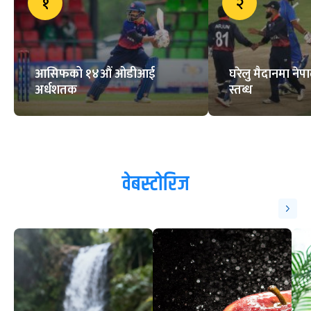
१
२
आसिफको १४औं ओडीआई
घरेलु मैदानमा नेप
अर्धशतक
स्तब्ध
वेबस्टोरिज