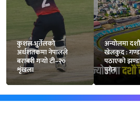
कुशल भुर्तेलको
अन्योलमा दशौँ र
अर्धशतकमा नेपालले
खेलकुद : गण्
बराबरी गर्‍यो टी–२०
पठाएको झण्डा
शृंखला
पुगेन
समाचार
विजनेस
समाज
बजार
विचार/ब्लग
पर्यटन
साहित्य
रोजगार