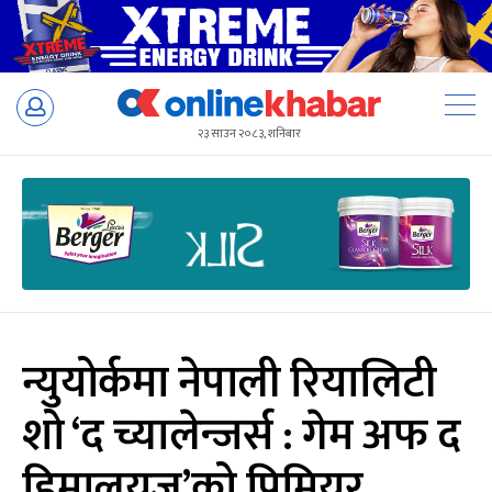
Skip
to
२३ साउन २०८३, शनिबार
content
न्युयोर्कमा नेपाली रियालिटी
शो ‘द च्यालेन्जर्स : गेम अफ द
हिमालयज’को प्रिमियर