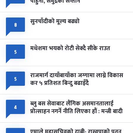
पाहुना, समुद्रका सन्तान
-
चैत्र ८, २०८३
Mar 22, 2027
सोम
सुनचाँदीको मूल्य बढ्यो
८
मधेशमा भयको रोटी सेक्दै सीके राउत
५
राजमार्ग दायाँबायाँका जग्गामा लाग्ने विकास
५
कर ५ प्रतिशत बिन्दु बढाइँदै
ब्लु बस सेवाबाट लैंगिक असमानतालाई
४
प्रोत्साहन नगर्ने नीति लिएका हौं : मन्त्री बादी
एमाले महासचिवको दाबी- रास्वपाको पतन