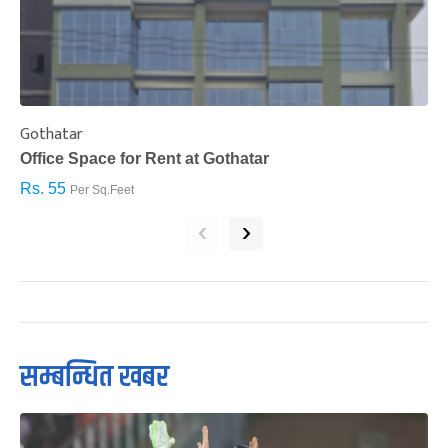
Gothatar
S
Office Space for Rent at Gothatar
H
Rs. 55
R
Per Sq.Feet
‹
›
सम्बन्धित खबर