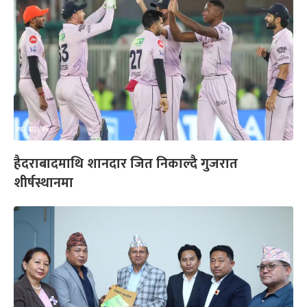
हैदराबादमाथि शानदार जित निकाल्दै गुजरात
शीर्षस्थानमा