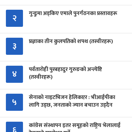
गुन्डुमा अड्किए एमाले पुनर्गठनका प्रस्तावहरू
२
प्रज्ञाका तीन कुलपतिको शपथ (तस्वीरहरू)
३
पर्वतारोही पुरबहादुर गुरुङको अन्त्येष्टि
४
(तस्वीरहरू)
सेनाको नाइटभिजन हेलिकप्टर : भीआईपीका
५
लागि उड्छ, जनताको ज्यान बचाउन उड्दैन
कांग्रेस संस्थापन इतर समूहको राष्ट्रिय भेलालाई
६