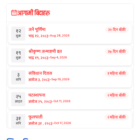
आगामी बिदाहरु
जनै पूर्णिमा
२० दिन बाँकी
१२
-
भाद्र १२, २०८३
Aug 28, 2026
शुक्र
श्रीकृष्ण जन्माष्टमी व्रत
२७ दिन बाँकी
१९
-
भाद्र १९, २०८३
Sep 4, 2026
शुक्र
संविधान दिवस
१ महिना बाँकी
३
-
असोज ३, २०८३
Sep 19, 2026
शनि
घटस्थापना
२ महिना बाँकी
२५
-
असोज २५, २०८३
Oct 11, 2026
आइत
फूलपाती
२ महिना बाँकी
३१
-
असोज ३१ , २०८३
Oct 17, 2026
शनि
कार्तिक सङ्क्रान्ति
२ महिना बाँकी