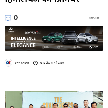
0
SHARES
अनलाइनखबर
२०८१ जेठ १३ गते २२:१०