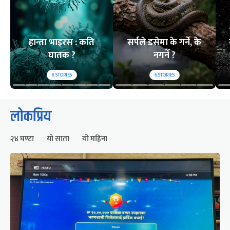
हान्ता भाइरस : कति
सर्पले डसेमा के गर्ने, के
घातक ?
नगर्ने ?
8
STORIES
6
STORIES
लोकप्रिय
२४ घण्टा
यो साता
यो महिना