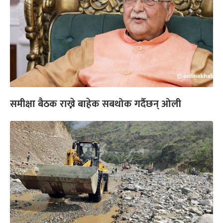
समीक्षा बैठक राख्ने बाहेक सबथोक गर्दैछन् ओली