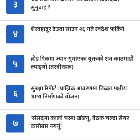
३
सुनुवाइ ?
शेरबहादुर देउवा साउन २६ गते स्वदेश फर्किने
४
ब्रोड पिकमा ज्यान गुमाएका युक्तको शव काठमाडौं
५
ल्याइयो (तस्वीरहरू)
सुरक्षा रिपोर्ट : प्राज्ञिक आवरणमा तिब्बत पक्षीय
६
भाष्य निर्माणको योजना
‘संसद्‍मा कालो चस्मा खोल्नू, बैठक चल्दा सेयर
७
कारोबार नगर्नू’