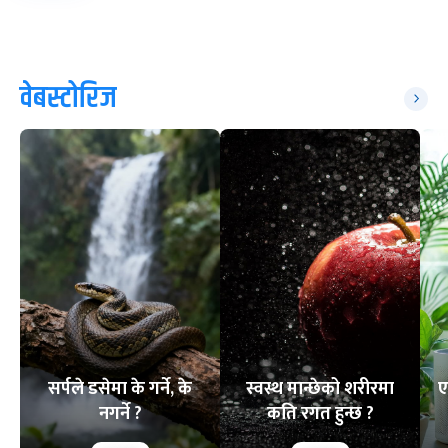
वेबस्टोरिज
सर्पले डसेमा के गर्ने, के
स्वस्थ मान्छेको शरीरमा
ए
नगर्ने ?
कति रगत हुन्छ ?