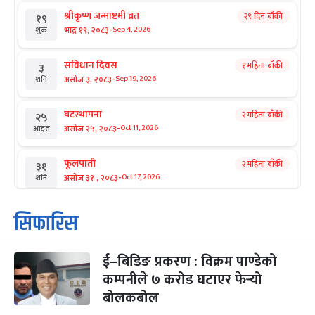
श्रीकृष्ण जन्माष्टमी व्रत
२९ दिन बाँकी
१९
-
भाद्र १९, २०८३
Sep 4, 2026
शुक्र
संविधान दिवस
१ महिना बाँकी
३
-
असोज ३, २०८३
Sep 19, 2026
शनि
घटस्थापना
२ महिना बाँकी
२५
-
असोज २५, २०८३
Oct 11, 2026
आइत
फूलपाती
२ महिना बाँकी
३१
-
असोज ३१ , २०८३
Oct 17, 2026
शनि
कार्तिक सङ्क्रान्ति
२ महिना बाँकी
१
सिफारिस
-
कार्तिक १, २०८३
Oct 18, 2026
आइत
ई–बिडिङ प्रकरण : विक्रम पाण्डेको
महानवमी
२ महिना बाँकी
३
-
कम्पनीले ७ करोड घटाएर फेर्‍यो
कार्तिक ३, २०८३
Oct 20, 2026
मंगल
बोलकबोल
विजयादशमी
२ महिना बाँकी
४