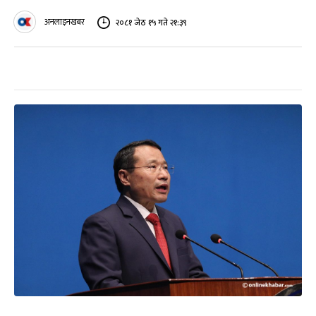
अनलाइनखबर
२०८१ जेठ १५ गते २१:३९