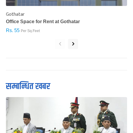
Gothatar
S
Office Space for Rent at Gothatar
H
Rs. 55
R
Per Sq.Feet
‹
›
सम्बन्धित खबर