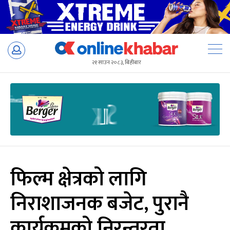
Skip
to
२१ साउन २०८३, बिहीबार
content
फिल्म क्षेत्रको लागि
निराशाजनक बजेट, पुरानै
कार्यक्रमको निरन्तरता