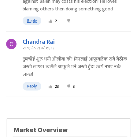
against Balen may costs his election! He loves
blaming others then doing something good
Reply
2
Chandra Rai
२०८१ जेठ १९ गते १६:०९
छुल्याँई शुरु भयो ओलीबा को! यिनलाई आफूबाहेक सबै बेठीक
जस्तो लाग्छ। त्यसैले आफूले भने जस्तो हुँदा स्वर्ग नभए नर्क
लाग्छ!
Reply
23
3