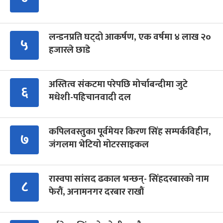
लन्डनप्रति घट्दो आकर्षण, एक वर्षमा ४ लाख २०
५
हजारले छाडे
अस्तित्व संकटमा परेपछि मोर्चाबन्दीमा जुटे
६
मधेशी-पहिचानवादी दल
कपिलवस्तुका पूर्वमेयर किरण सिंह सम्पर्कविहीन,
७
जंगलमा भेटियो मोटरसाइकल
रास्वपा सांसद ढकाल भन्छन्- सिंहदरबारको नाम
८
फेरौं, अनामनगर दरबार राखौं