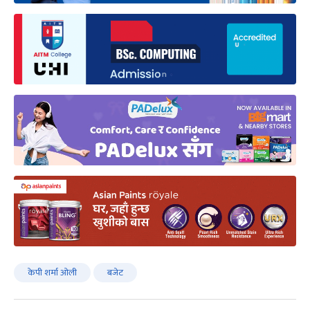
केपी शर्मा ओली
बजेट