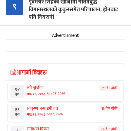
पूर्वमेयर सिंहको खोजीमा गौतमबुद्ध
९
विमानस्थलको कुकुरसमेत परिचालन, ड्रोनबाट
पनि निगरानी
Advertisment
आगामी बिदाहरु
जनै पूर्णिमा
१९ दिन बाँकी
१२
-
भाद्र १२, २०८३
Aug 28, 2026
शुक्र
श्रीकृष्ण जन्माष्टमी व्रत
२६ दिन बाँकी
१९
-
भाद्र १९, २०८३
Sep 4, 2026
शुक्र
संविधान दिवस
१ महिना बाँकी
३