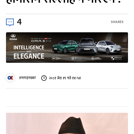
4
SHARES
अनलाइनखबर
२०८१ जेठ १९ गते १४:५४