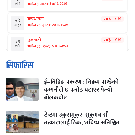
-
असोज ३, २०८३
Sep 19, 2026
शनि
घटस्थापना
२ महिना बाँकी
२५
-
असोज २५, २०८३
Oct 11, 2026
आइत
फूलपाती
२ महिना बाँकी
३१
-
असोज ३१ , २०८३
Oct 17, 2026
शनि
कार्तिक सङ्क्रान्ति
२ महिना बाँकी
१
सिफारिस
-
कार्तिक १, २०८३
Oct 18, 2026
आइत
ई–बिडिङ प्रकरण : विक्रम पाण्डेको
महानवमी
२ महिना बाँकी
३
-
कम्पनीले ७ करोड घटाएर फेर्‍यो
कार्तिक ३, २०८३
Oct 20, 2026
मंगल
बोलकबोल
विजयादशमी
२ महिना बाँकी
४
-
कार्तिक ४, २०८३
Oct 21, 2026
बुध
टेन्टमा उकुसमुकुस सुकुमवासी :
तत्काललाई ठिक, भविष्य अनिश्चित
पापा‌ङ्कुशा एकादशी व्रत
२ महिना बाँकी
५
-
कार्तिक ५, २०८३
Oct 22, 2026
बिहि