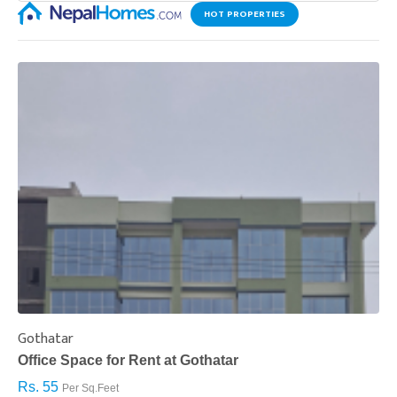
HOT PROPERTIES
Gothatar
S
Office Space for Rent at Gothatar
H
Rs. 55
R
Per Sq.Feet