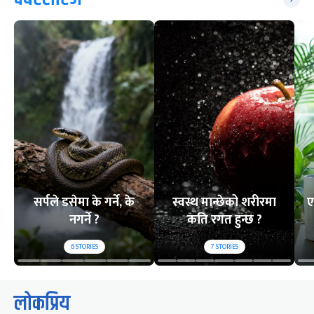
सर्पले डसेमा के गर्ने, के
स्वस्थ मान्छेको शरीरमा
ए
नगर्ने ?
कति रगत हुन्छ ?
6
STORIES
7
STORIES
लोकप्रिय