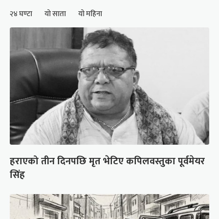
२४ घण्टा
यो साता
यो महिना
हराएको तीन दिनपछि मृत भेटिए कपिलवस्तुका पूर्वमेयर
सिंह