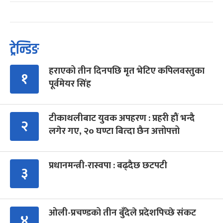
ट्रेन्डिङ
हराएको तीन दिनपछि मृत भेटिए कपिलवस्तुका
१
पूर्वमेयर सिंह
टीकाथलीबाट युवक अपहरण : प्रहरी हौं भन्दै
२
लगेर गए, २० घण्टा बित्दा छैन अत्तोपत्तो
प्रधानमन्त्री-रास्वपा : बढ्दैछ छटपटी
३
ओली-प्रचण्डको तीन बुँदेले प्रदेशपिच्छे संकट
४