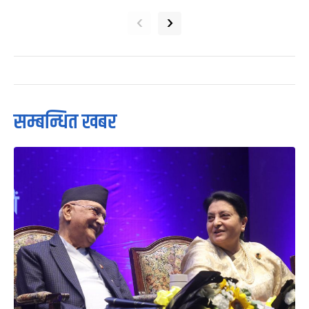
‹
›
सम्बन्धित खबर