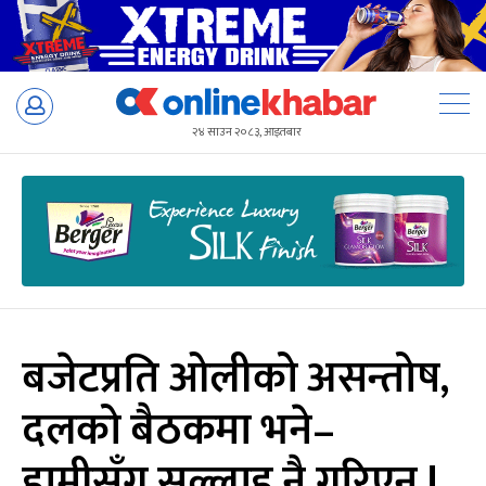
Skip
to
२४ साउन २०८३, आइतबार
content
बजेटप्रति ओलीको असन्तोष,
दलको बैठकमा भने–
हामीसँग सल्लाह नै गरिएन !