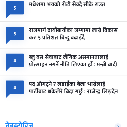
मधेशमा भयको रोटी सेक्दै सीके राउत
५
राजमार्ग दायाँबायाँका जग्गामा लाग्ने विकास
५
कर ५ प्रतिशत बिन्दु बढाइँदै
ब्लु बस सेवाबाट लैंगिक असमानतालाई
४
प्रोत्साहन नगर्ने नीति लिएका हौं : मन्त्री बादी
पद ओगट्ने र लडाइँका बेला भाग्नेलाई
४
पार्टीबाट धकेलेरै बिदा गर्छु : राजेन्द्र लिङ्देन
वेबस्टोरिज