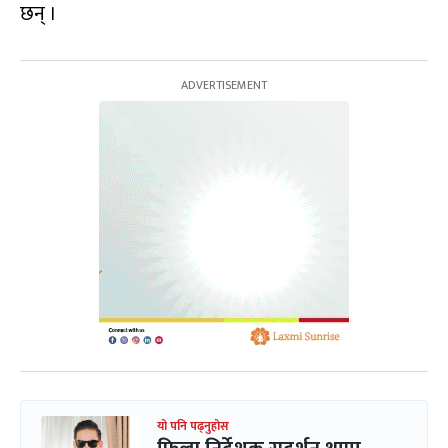
छन् ।
यो पनि पढ्नुहोस