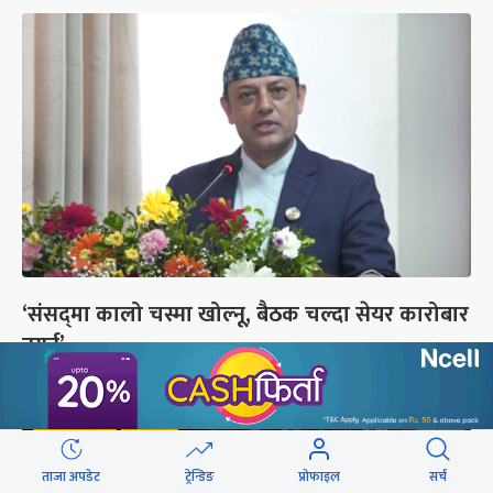
‘संसद्‍मा कालो चस्मा खोल्नू, बैठक चल्दा सेयर कारोबार
नगर्नू’
ताजा अपडेट
ट्रेन्डिङ
प्रोफाइल
सर्च