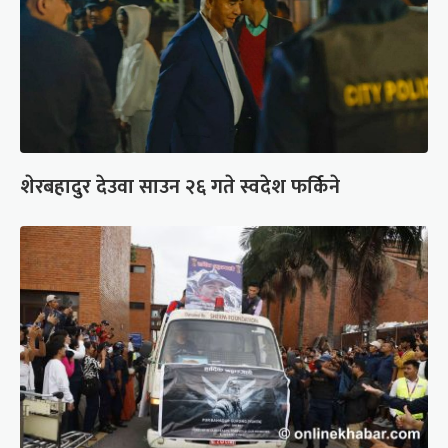
शेरबहादुर देउवा साउन २६ गते स्वदेश फर्किने