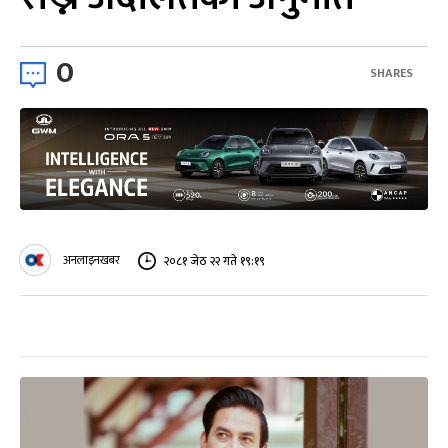
0
SHARES
अनलाइनखबर
२०८१ जेठ २२ गते १९:१९