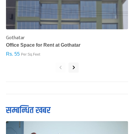
Gothatar
S
Office Space for Rent at Gothatar
H
Rs. 55
R
Per Sq.Feet
‹
›
सम्बन्धित खबर