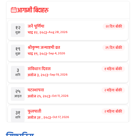
आगामी बिदाहरु
जनै पूर्णिमा
२२ दिन बाँकी
१२
-
भाद्र १२, २०८३
Aug 28, 2026
शुक्र
श्रीकृष्ण जन्माष्टमी व्रत
२९ दिन बाँकी
१९
-
भाद्र १९, २०८३
Sep 4, 2026
शुक्र
संविधान दिवस
१ महिना बाँकी
३
-
असोज ३, २०८३
Sep 19, 2026
शनि
घटस्थापना
२ महिना बाँकी
२५
-
असोज २५, २०८३
Oct 11, 2026
आइत
फूलपाती
२ महिना बाँकी
३१
-
असोज ३१ , २०८३
Oct 17, 2026
शनि
कार्तिक सङ्क्रान्ति
२ महिना बाँकी
१