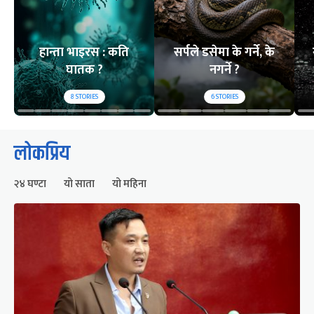
हान्ता भाइरस : कति
सर्पले डसेमा के गर्ने, के
घातक ?
नगर्ने ?
8
STORIES
6
STORIES
लोकप्रिय
२४ घण्टा
यो साता
यो महिना