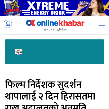
Skip
to
२१ साउन २०८३, बिहीबार
content
फिल्म निर्देशक सुदर्शन
थापालाई २ दिन हिरासतमा
राख्न अदालतको अनुमति