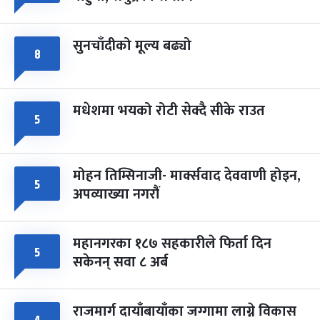
सुनचाँदीको मूल्य बढ्यो
८
मधेशमा भयको रोटी सेक्दै सीके राउत
५
मोहन तिम्सिनाजी- मार्क्सवाद देववाणी होइन,
५
अपव्याख्या नगरौं
महानगरका १८७ सहकारीले फिर्ता दिन
५
सकेनन् सवा ८ अर्ब
राजमार्ग दायाँबायाँका जग्गामा लाग्ने विकास