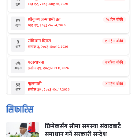
-
भाद्र १२, २०८३
Aug 28, 2026
शुक्र
श्रीकृष्ण जन्माष्टमी व्रत
२८ दिन बाँकी
१९
-
भाद्र १९, २०८३
Sep 4, 2026
शुक्र
संविधान दिवस
१ महिना बाँकी
३
-
असोज ३, २०८३
Sep 19, 2026
शनि
घटस्थापना
२ महिना बाँकी
२५
-
असोज २५, २०८३
Oct 11, 2026
आइत
फूलपाती
२ महिना बाँकी
३१
-
असोज ३१ , २०८३
Oct 17, 2026
शनि
कार्तिक सङ्क्रान्ति
२ महिना बाँकी
१
सिफारिस
-
कार्तिक १, २०८३
Oct 18, 2026
आइत
छिमेकसँग सीमा समस्या संवादबाटै
महानवमी
२ महिना बाँकी
३
-
समाधान गर्ने सरकारी सन्देश
कार्तिक ३, २०८३
Oct 20, 2026
मंगल