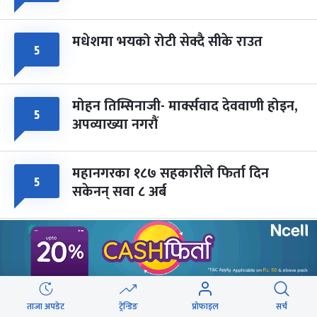
मधेशमा भयको रोटी सेक्दै सीके राउत
५
मोहन तिम्सिनाजी- मार्क्सवाद देववाणी होइन,
५
अपव्याख्या नगरौं
महानगरका १८७ सहकारीले फिर्ता दिन
५
सकेनन् सवा ८ अर्ब
राजमार्ग दायाँबायाँका जग्गामा लाग्ने विकास
४
कर ५ प्रतिशत बिन्दु बढाइँदै
सिरहामा ज्यान गुमाएका यादवको घटनाबारे
ताजा अपडेट
ट्रेन्डिङ
प्रोफाइल
सर्च
३