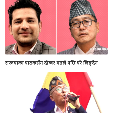
रास्वपाका पाठकसँग दोब्बर मतले पछि परे लिङ्देन