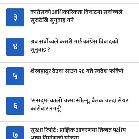
कांग्रेसको आधिकारिकता विवादमा सर्वोच्चले
३
सुरुदेखि सुनुवाइ गर्ने
अब सर्वोच्चले कसरी गर्छ कांग्रेस विवादको
४
सुनुवाइ ?
शेरबहादुर देउवा साउन २६ गते स्वदेश फर्किने
५
‘संसद्‍मा कालो चस्मा खोल्नू, बैठक चल्दा सेयर
६
कारोबार नगर्नू’
सुरक्षा रिपोर्ट : प्राज्ञिक आवरणमा तिब्बत पक्षीय
७
भाष्य निर्माणको योजना