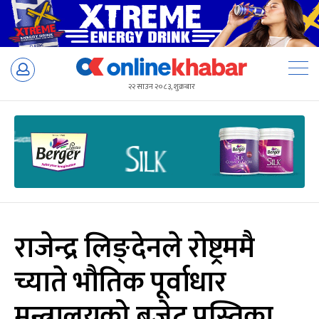
Skip
to
२२ साउन २०८३, शुक्रबार
content
राजेन्द्र लिङ्देनले रोष्ट्रममै
च्याते भौतिक पूर्वाधार
मन्त्रालयको बजेट पुस्तिका