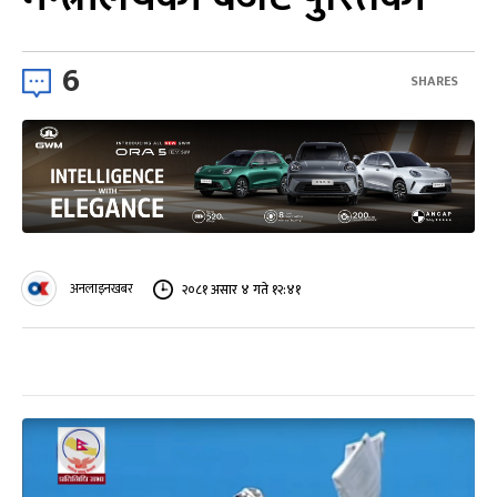
6
SHARES
अनलाइनखबर
२०८१ असार ४ गते १२:४१