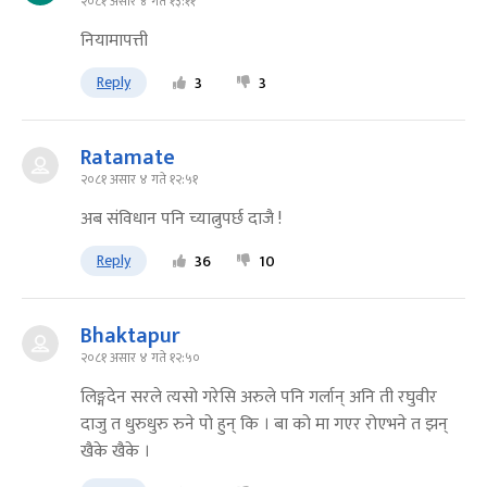
२०८१ असार ४ गते १३:११
नियामापत्ती
Reply
3
3
Ratamate
२०८१ असार ४ गते १२:५१
अब संविधान पनि च्यात्नुपर्छ दाजै !
Reply
36
10
Bhaktapur
२०८१ असार ४ गते १२:५०
लिङ्गदेन सरले त्यसो गरेसि अरुले पनि गर्लान् अनि ती रघुवीर
दाजु त धुरुधुरु रुने पो हुन् कि । बा को मा गएर रोएभने त झन्
खैके खैके ।