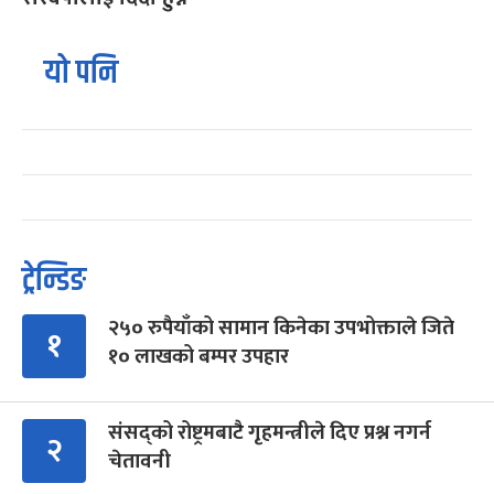
यो पनि
ट्रेन्डिङ
२५० रुपैयाँको सामान किनेका उपभोक्ताले जिते
१
१० लाखको बम्पर उपहार
संसद्को रोष्ट्रमबाटै गृहमन्त्रीले दिए प्रश्न नगर्न
२
चेतावनी