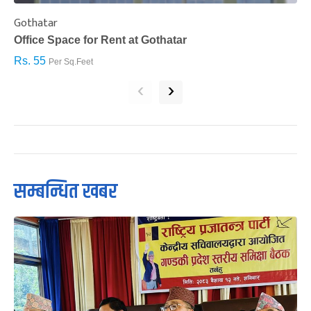
Gothatar
S
Office Space for Rent at Gothatar
H
Rs. 55
R
Per Sq.Feet
‹
›
सम्बन्धित खबर