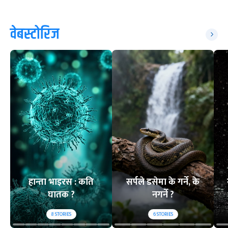
वेबस्टोरिज
हान्ता भाइरस : कति
सर्पले डसेमा के गर्ने, के
घातक ?
नगर्ने ?
8
STORIES
6
STORIES