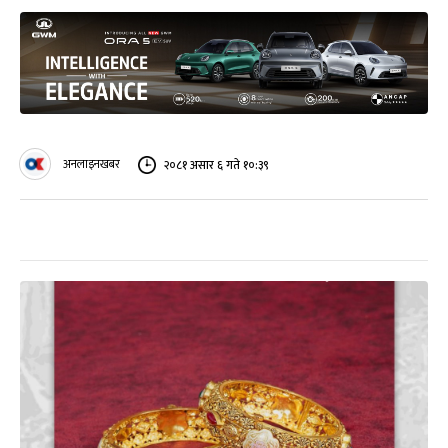
अनलाइनखबर
२०८१ असार ६ गते १०:३९