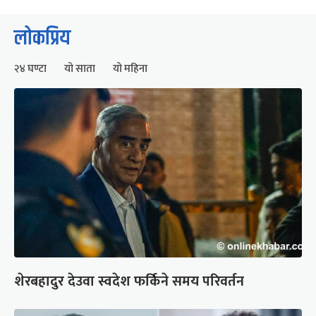
लोकप्रिय
२४ घण्टा
यो साता
यो महिना
शेरबहादुर देउवा स्वदेश फर्किने समय परिवर्तन