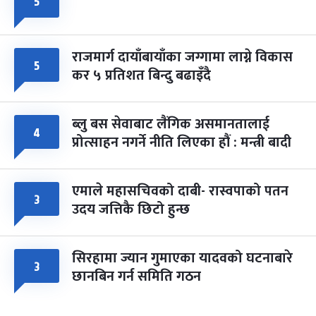
५
राजमार्ग दायाँबायाँका जग्गामा लाग्ने विकास
५
कर ५ प्रतिशत बिन्दु बढाइँदै
ब्लु बस सेवाबाट लैंगिक असमानतालाई
४
प्रोत्साहन नगर्ने नीति लिएका हौं : मन्त्री बादी
एमाले महासचिवको दाबी- रास्वपाको पतन
३
उदय जत्तिकै छिटो हुन्छ
सिरहामा ज्यान गुमाएका यादवको घटनाबारे
३
छानबिन गर्न समिति गठन