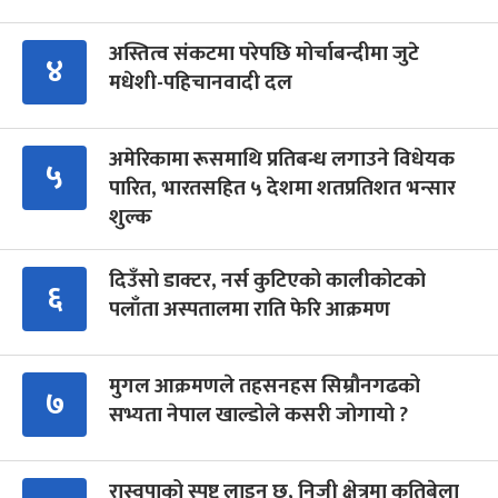
अस्तित्व संकटमा परेपछि मोर्चाबन्दीमा जुटे
४
मधेशी-पहिचानवादी दल
अमेरिकामा रूसमाथि प्रतिबन्ध लगाउने विधेयक
५
पारित, भारतसहित ५ देशमा शतप्रतिशत भन्सार
शुल्क
दिउँसो डाक्टर, नर्स कुटिएको कालीकोटको
६
पलाँता अस्पतालमा राति फेरि आक्रमण
मुगल आक्रमणले तहसनहस सिम्रौनगढको
७
सभ्यता नेपाल खाल्डोले कसरी जोगायो ?
रास्वपाको स्पष्ट लाइन छ, निजी क्षेत्रमा कतिबेला