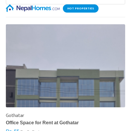
HOT PROPERTIES
Gothatar
S
Office Space for Rent at Gothatar
H