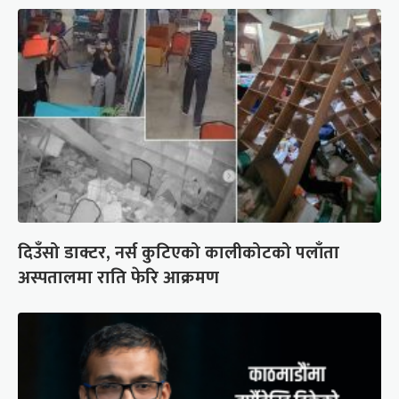
दिउँसो डाक्टर, नर्स कुटिएको कालीकोटको पलाँता
अस्पतालमा राति फेरि आक्रमण