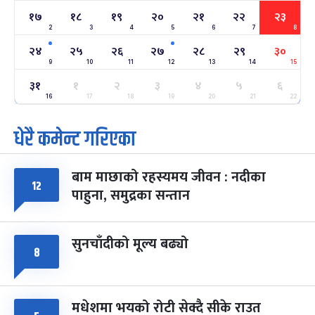
१७
१८
१९
२०
२१
२२
२३
2
3
4
5
6
7
8
अन्तराष्ट्रिय नारी दिवस
७ महिना बाँकी
२४
-
फाल्गुन २४, २०८३
Mar 8, 2027
सोम
२४
२५
२६
२७
२८
२९
३०
9
10
11
12
13
14
15
ग्याल्पो ल्होसार
७ महिना बाँकी
२५
३१
१
२
३
४
५
६
-
फाल्गुन २५, २०८३
Mar 9, 2027
मंगल
16
17
18
19
20
21
22
धेरै कमेन्ट गरिएका
पूर्णिमा व्रत
७ महिना बाँकी
७
-
चैत्र ७, २०८३
Mar 21, 2027
आइत
बाम माछाको रहस्यमय जीवन : नदीका
फागुपूर्णिमा
७ महिना बाँकी
८
१२
पाहुना, समुद्रका सन्तान
-
चैत्र ८, २०८३
Mar 22, 2027
सोम
सुनचाँदीको मूल्य बढ्यो
८
मधेशमा भयको रोटी सेक्दै सीके राउत