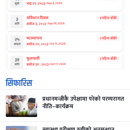
-
भाद्र १९, २०८३
Sep 4, 2026
शुक्र
संविधान दिवस
१ महिना बाँकी
३
-
असोज ३, २०८३
Sep 19, 2026
शनि
घटस्थापना
२ महिना बाँकी
२५
-
असोज २५, २०८३
Oct 11, 2026
आइत
फूलपाती
२ महिना बाँकी
३१
-
असोज ३१ , २०८३
Oct 17, 2026
शनि
कार्तिक सङ्क्रान्ति
२ महिना बाँकी
१
सिफारिस
-
कार्तिक १, २०८३
Oct 18, 2026
आइत
प्रधानमन्त्रीकै उपेक्षामा परेको परम्परागत
महानवमी
२ महिना बाँकी
३
-
नीति–कार्यक्रम
कार्तिक ३, २०८३
Oct 20, 2026
मंगल
विजयादशमी
२ महिना बाँकी
४
-
कार्तिक ४, २०८३
Oct 21, 2026
बुध
स्वास्थ्य परीक्षण ठगीको अनुसन्धान