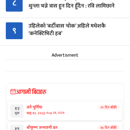
८
थुन्ला भन्ने त्रास हुन दिन हुँदैन : रवि लामिछाने
उहिलेको ‘बर्दीबास चोक’ अहिले मधेशकै
९
‘कनेक्टिभिटी हब’
Advertisment
आगामी बिदाहरु
जनै पूर्णिमा
२० दिन बाँकी
१२
-
भाद्र १२, २०८३
Aug 28, 2026
शुक्र
श्रीकृष्ण जन्माष्टमी व्रत
२७ दिन बाँकी
१९