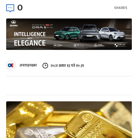
0
SHARES
अनलाइनखबर
२०८१ असार १३ गते १०:३९