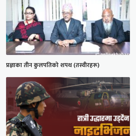
प्रज्ञाका तीन कुलपतिको शपथ (तस्वीरहरू)