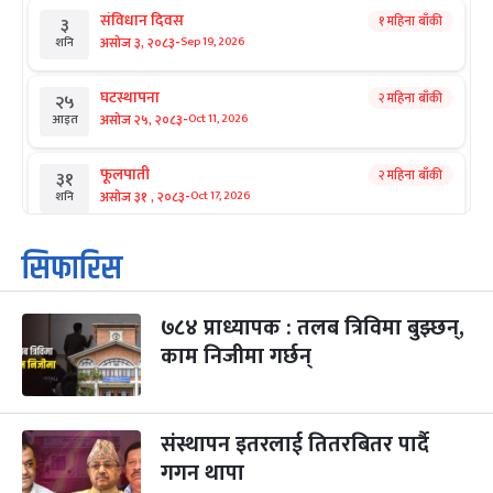
संविधान दिवस
१ महिना बाँकी
३
-
असोज ३, २०८३
Sep 19, 2026
शनि
घटस्थापना
२ महिना बाँकी
२५
-
असोज २५, २०८३
Oct 11, 2026
आइत
फूलपाती
२ महिना बाँकी
३१
-
असोज ३१ , २०८३
Oct 17, 2026
शनि
कार्तिक सङ्क्रान्ति
२ महिना बाँकी
१
सिफारिस
-
कार्तिक १, २०८३
Oct 18, 2026
आइत
७८४ प्राध्यापक : तलब त्रिविमा बुझ्छन्,
महानवमी
२ महिना बाँकी
३
-
काम निजीमा गर्छन्
कार्तिक ३, २०८३
Oct 20, 2026
मंगल
विजयादशमी
२ महिना बाँकी
४
-
कार्तिक ४, २०८३
Oct 21, 2026
बुध
संस्थापन इतरलाई तितरबितर पार्दै
गगन थापा
पापा‌ङ्कुशा एकादशी व्रत
२ महिना बाँकी
५