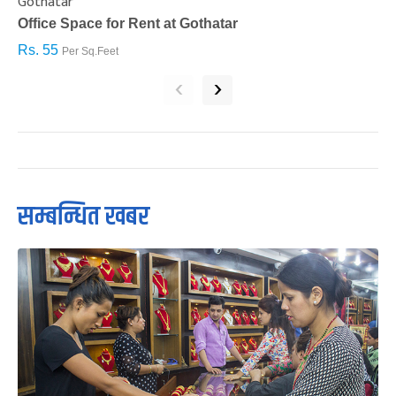
Gothatar
S
Office Space for Rent at Gothatar
H
Rs. 55
R
Per Sq.Feet
‹
›
सम्बन्धित खबर