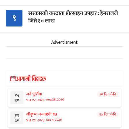
सरकारको करदाता प्रोत्साहन उपहार : हेमराजले
९
जिते १० लाख
Advertisment
आगामी बिदाहरु
जनै पूर्णिमा
२० दिन बाँकी
१२
-
भाद्र १२, २०८३
Aug 28, 2026
शुक्र
श्रीकृष्ण जन्माष्टमी व्रत
२७ दिन बाँकी
१९
-
भाद्र १९, २०८३
Sep 4, 2026
शुक्र