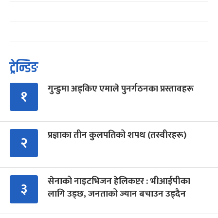
ट्रेन्डिङ
गुन्डुमा अड्किए एमाले पुनर्गठनका प्रस्तावहरू
१
प्रज्ञाका तीन कुलपतिको शपथ (तस्वीरहरू)
२
सेनाको नाइटभिजन हेलिकप्टर : भीआईपीका
३
लागि उड्छ, जनताको ज्यान बचाउन उड्दैन