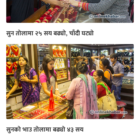
सुन तोलामा २५ सय बढ्यो, चाँदी घट्यो
सुनको भाउ तोलामा बढ्यो ४३ सय