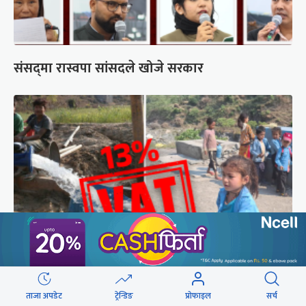
संसद्‍मा रास्वपा सांसदले खोजे सरकार
सिँचाइ र खानेपानी : विद्युत् महसुलमा सहुलियत दर, तर
ताजा अपडेट
ट्रेन्डिङ
प्रोफाइल
सर्च
१३ प्रतिशत भ्याटको भार