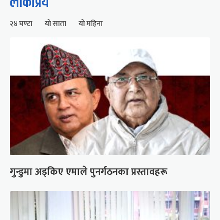
लोकप्रिय
२४ घण्टा
यो साता
यो महिना
गुन्डुमा अड्किए एमाले पुनर्गठनका प्रस्तावहरू