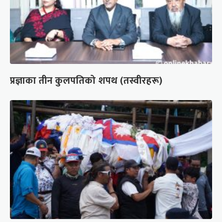
प्रज्ञाका तीन कुलपतिको शपथ (तस्वीरहरू)