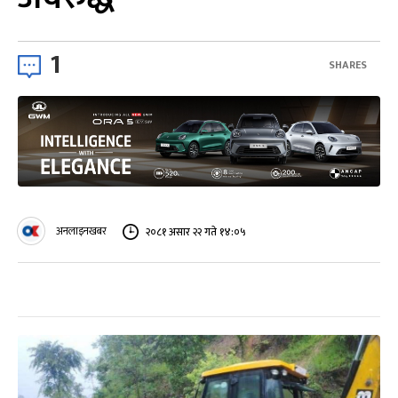
1
SHARES
अनलाइनखबर
२०८१ असार २२ गते १४:०५