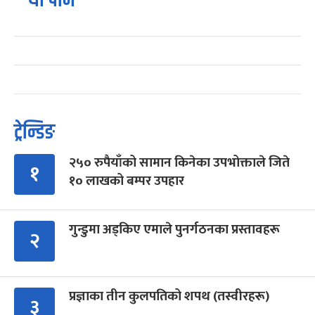
यो पनि
ट्रेन्डिङ
२५० रुपैयाँको सामान किनेका उपभोक्ताले जिते
१
१० लाखको बम्पर उपहार
गुन्डुमा अड्किए एमाले पुनर्गठनका प्रस्तावहरू
२
प्रज्ञाका तीन कुलपतिको शपथ (तस्वीरहरू)
३