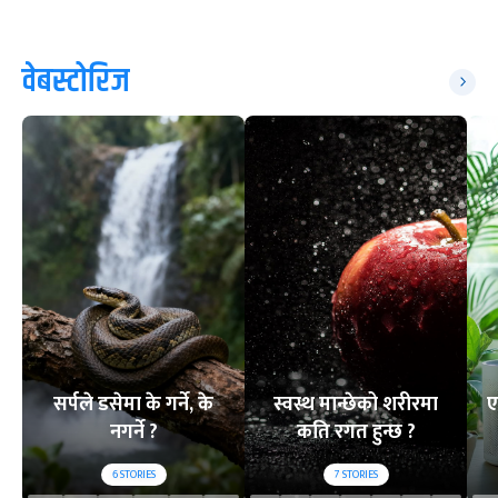
वेबस्टोरिज
सर्पले डसेमा के गर्ने, के
स्वस्थ मान्छेको शरीरमा
ए
नगर्ने ?
कति रगत हुन्छ ?
6
STORIES
7
STORIES