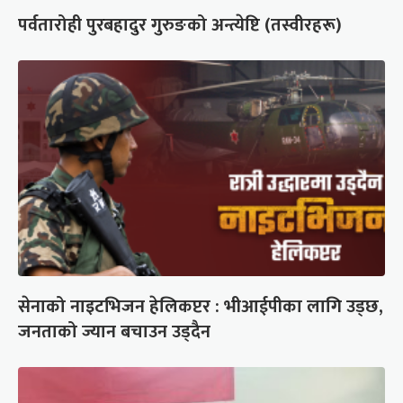
पर्वतारोही पुरबहादुर गुरुङको अन्त्येष्टि (तस्वीरहरू)
सेनाको नाइटभिजन हेलिकप्टर : भीआईपीका लागि उड्छ,
जनताको ज्यान बचाउन उड्दैन