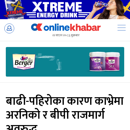
Skip
to
२२ साउन २०८३, शुक्रबार
content
बाढी-पहिरोका कारण काभ्रेमा
अरनिको र बीपी राजमार्ग
अवरुद्ध