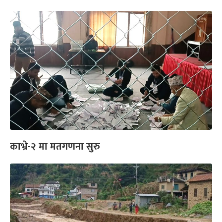
काभ्रे-२ मा मतगणना सुरु