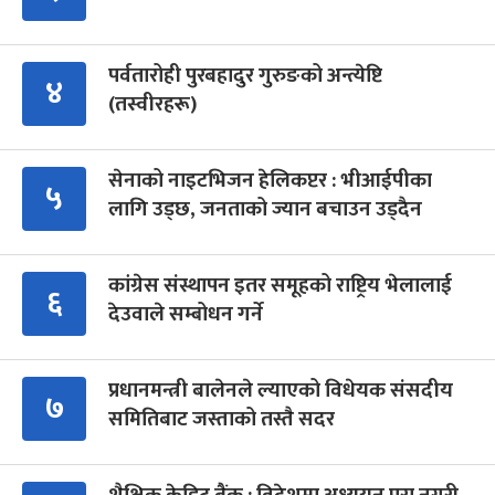
पर्वतारोही पुरबहादुर गुरुङको अन्त्येष्टि
४
(तस्वीरहरू)
सेनाको नाइटभिजन हेलिकप्टर : भीआईपीका
५
लागि उड्छ, जनताको ज्यान बचाउन उड्दैन
कांग्रेस संस्थापन इतर समूहको राष्ट्रिय भेलालाई
६
देउवाले सम्बोधन गर्ने
प्रधानमन्त्री बालेनले ल्याएको विधेयक संसदीय
७
समितिबाट जस्ताको तस्तै सदर