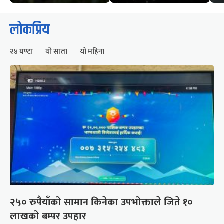
लोकप्रिय
२४ घण्टा
यो साता
यो महिना
२५० रुपैयाँको सामान किनेका उपभोक्ताले जिते १०
लाखको बम्पर उपहार