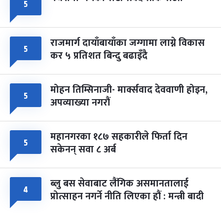
५
राजमार्ग दायाँबायाँका जग्गामा लाग्ने विकास
५
कर ५ प्रतिशत बिन्दु बढाइँदै
मोहन तिम्सिनाजी- मार्क्सवाद देववाणी होइन,
५
अपव्याख्या नगरौं
महानगरका १८७ सहकारीले फिर्ता दिन
५
सकेनन् सवा ८ अर्ब
ब्लु बस सेवाबाट लैंगिक असमानतालाई
४
प्रोत्साहन नगर्ने नीति लिएका हौं : मन्त्री बादी