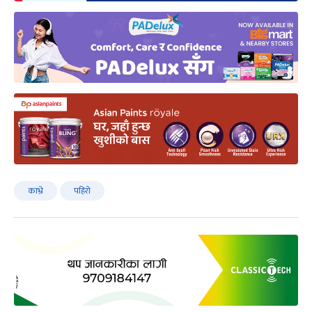
काभ्रे
पहिरो