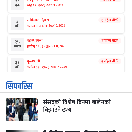
१९
-
भाद्र १९, २०८३
Sep 4, 2026
शुक्र
संविधान दिवस
१ महिना बाँकी
३
-
असोज ३, २०८३
Sep 19, 2026
शनि
घटस्थापना
२ महिना बाँकी
२५
-
असोज २५, २०८३
Oct 11, 2026
आइत
फूलपाती
२ महिना बाँकी
३१
-
असोज ३१ , २०८३
Oct 17, 2026
शनि
कार्तिक सङ्क्रान्ति
२ महिना बाँकी
१
सिफारिस
-
कार्तिक १, २०८३
Oct 18, 2026
आइत
संसद्को विशेष दिनमा बालेनको
महानवमी
२ महिना बाँकी
३
-
बिझाउने दृश्य
कार्तिक ३, २०८३
Oct 20, 2026
मंगल
विजयादशमी
२ महिना बाँकी
४
-
कार्तिक ४, २०८३
Oct 21, 2026
बुध