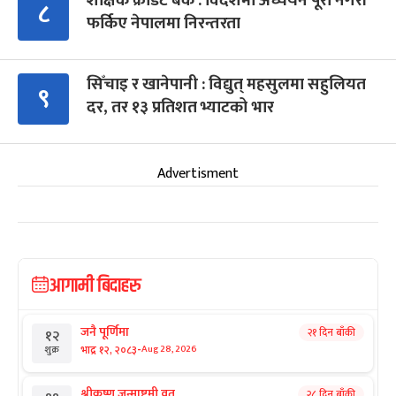
शैक्षिक क्रेडिट बैंक : विदेशमा अध्ययन पूरा नगरी
८
फर्किए नेपालमा निरन्तरता
सिँचाइ र खानेपानी : विद्युत् महसुलमा सहुलियत
९
दर, तर १३ प्रतिशत भ्याटको भार
Advertisment
आगामी बिदाहरु
जनै पूर्णिमा
२१ दिन बाँकी
१२
-
भाद्र १२, २०८३
Aug 28, 2026
शुक्र
श्रीकृष्ण जन्माष्टमी व्रत
२८ दिन बाँकी