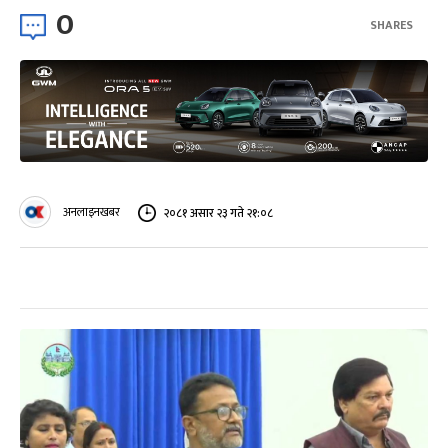
0
SHARES
अनलाइनखबर
२०८१ असार २३ गते २१:०८