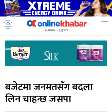
Skip
to
२२ साउन २०८३, शुक्रबार
content
बजेटमा जनमतसँग बदला
लिन चाहन्छ जसपा