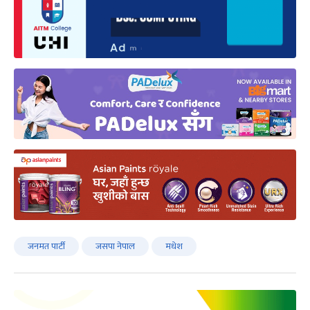
जनमत पार्टी
जसपा नेपाल
मधेश