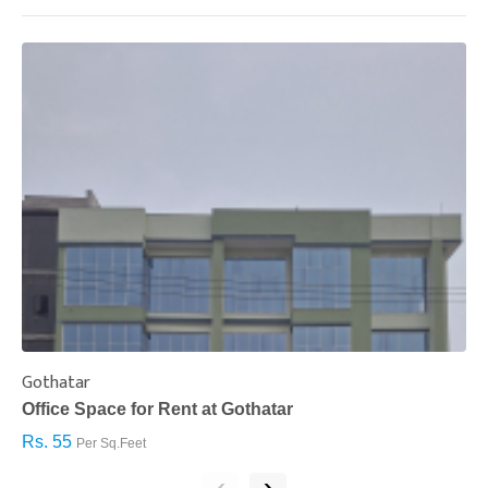
Gothatar
S
Office Space for Rent at Gothatar
H
Rs. 55
R
Per Sq.Feet
‹
›