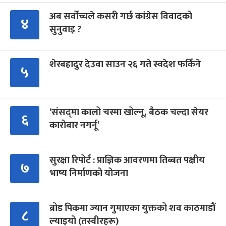
अब सर्वोच्चले कसरी गर्छ कांग्रेस विवादको
४
सुनुवाइ ?
शेरबहादुर देउवा साउन २६ गते स्वदेश फर्किने
५
‘संसद्‍मा कालो चस्मा खोल्नू, बैठक चल्दा सेयर
६
कारोबार नगर्नू’
सुरक्षा रिपोर्ट : प्राज्ञिक आवरणमा तिब्बत पक्षीय
७
भाष्य निर्माणको योजना
ब्रोड पिकमा ज्यान गुमाएका युक्तको शव काठमाडौं
८
ल्याइयो (तस्वीरहरू)