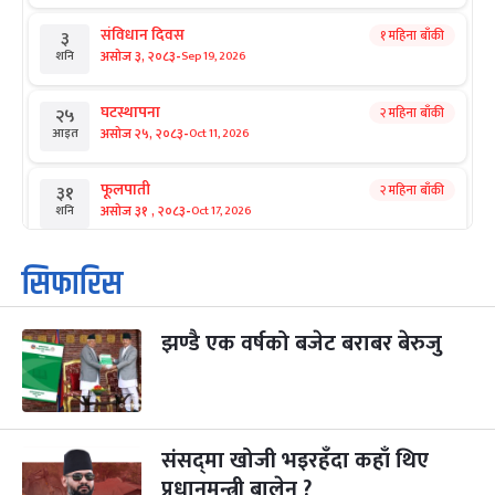
संविधान दिवस
१ महिना बाँकी
३
-
असोज ३, २०८३
Sep 19, 2026
शनि
घटस्थापना
२ महिना बाँकी
२५
-
असोज २५, २०८३
Oct 11, 2026
आइत
फूलपाती
२ महिना बाँकी
३१
-
असोज ३१ , २०८३
Oct 17, 2026
शनि
कार्तिक सङ्क्रान्ति
२ महिना बाँकी
१
सिफारिस
-
कार्तिक १, २०८३
Oct 18, 2026
आइत
झण्डै एक वर्षको बजेट बराबर बेरुजु
महानवमी
२ महिना बाँकी
३
-
कार्तिक ३, २०८३
Oct 20, 2026
मंगल
विजयादशमी
२ महिना बाँकी
४
-
कार्तिक ४, २०८३
Oct 21, 2026
बुध
संसद्‌मा खोजी भइरहँदा कहाँ थिए
प्रधानमन्त्री बालेन ?