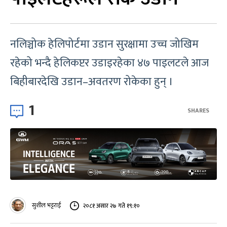
नलिञ्चोक हेलिपोर्टमा उडान सुरक्षामा उच्च जोखिम
रहेको भन्दै हेलिकप्टर उडाइरहेका ४७ पाइलटले आज
बिहीबारदेखि उडान–अवतरण रोकेका हुन् ।
1
SHARES
सुशील भट्टराई
२०८१ असार २७ गते १९:१०