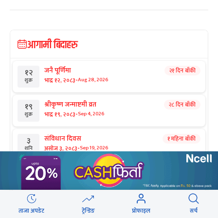
आगामी बिदाहरु
जनै पूर्णिमा
२१ दिन बाँकी
१२
-
भाद्र १२, २०८३
Aug 28, 2026
शुक्र
श्रीकृष्ण जन्माष्टमी व्रत
२८ दिन बाँकी
१९
-
भाद्र १९, २०८३
Sep 4, 2026
शुक्र
संविधान दिवस
१ महिना बाँकी
३
-
असोज ३, २०८३
Sep 19, 2026
शनि
घटस्थापना
२ महिना बाँकी
२५
-
असोज २५, २०८३
Oct 11, 2026
आइत
फूलपाती
२ महिना बाँकी
३१
ताजा अपडेट
ट्रेन्डिङ
प्रोफाइल
सर्च
-
असोज ३१ , २०८३
Oct 17, 2026
शनि