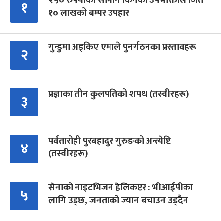
२५० रुपैयाँको सामान किनेका उपभोक्ताले जिते
१
१० लाखको बम्पर उपहार
गुन्डुमा अड्किए एमाले पुनर्गठनका प्रस्तावहरू
२
प्रज्ञाका तीन कुलपतिको शपथ (तस्वीरहरू)
३
पर्वतारोही पुरबहादुर गुरुङको अन्त्येष्टि
४
(तस्वीरहरू)
सेनाको नाइटभिजन हेलिकप्टर : भीआईपीका
५
लागि उड्छ, जनताको ज्यान बचाउन उड्दैन