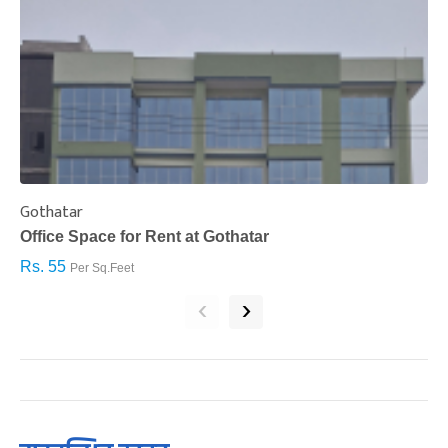
Gothatar
S
Office Space for Rent at Gothatar
H
Rs. 55
R
Per Sq.Feet
‹
›