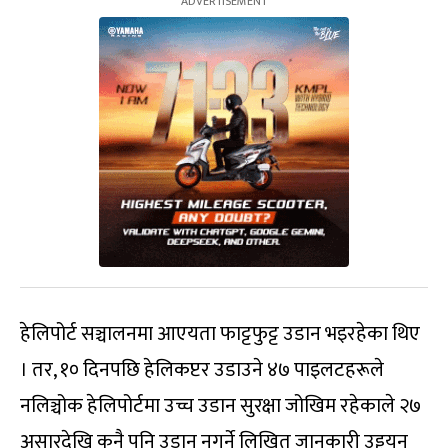
हेलिपोर्ट सञ्चालनमा आएयता फाट्टफुट्ट उडान भइरहेका थिए
। तर, १० दिनपछि हेलिकप्टर उडाउने ४७ पाइलटहरूले
नलिञ्चोक हेलिपोर्टमा उच्च उडान सुरक्षा जोखिम रहेकाले २७
असारदेखि कुनै पनि उडान नगर्ने लिखित जानकारी उड्डयन