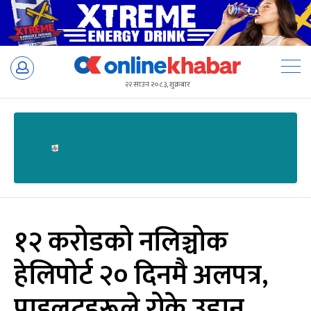
Skip
to
२२ साउन २०८३, शुक्रबार
content
१२ करोडको नलिञ्चोक
हेलिपोर्ट २० दिनमै अलपत्र,
पाइलटहरूले रोके उडान