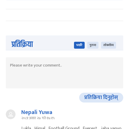
प्रतिक्रिया
भर्खरै
पुराना
लोकप्रिय
प्रतिक्रिया दिनुहोस्
Nepali Yuwa
२०८१ असार २७ गते १७:१५
Lukla , Himal , Football Ground , Everest .. jaha vanyo