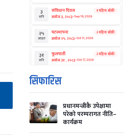
संविधान दिवस
१ महिना बाँकी
३
-
असोज ३, २०८३
Sep 19, 2026
शनि
घटस्थापना
२ महिना बाँकी
२५
-
असोज २५, २०८३
Oct 11, 2026
आइत
फूलपाती
२ महिना बाँकी
३१
-
असोज ३१ , २०८३
Oct 17, 2026
शनि
कार्तिक सङ्क्रान्ति
२ महिना बाँकी
१
सिफारिस
-
कार्तिक १, २०८३
Oct 18, 2026
आइत
महानवमी
२ महिना बाँकी
३
-
कार्तिक ३, २०८३
Oct 20, 2026
मंगल
प्रधानमन्त्रीकै उपेक्षामा
परेको परम्परागत नीति–
विजयादशमी
२ महिना बाँकी
४
कार्यक्रम
-
कार्तिक ४, २०८३
Oct 21, 2026
बुध