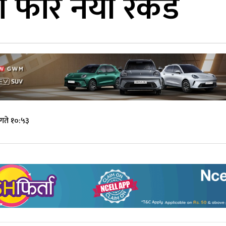
फेरि नयाँ रेकर्ड
गते १०:५३