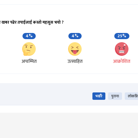
ो खबर पढेर तपाईलाई कस्तो महसुस भयो ?
4%
4%
25%
अचम्मित
उत्साहित
आक्रोशित
भर्खरै
पुराना
लोकप्र