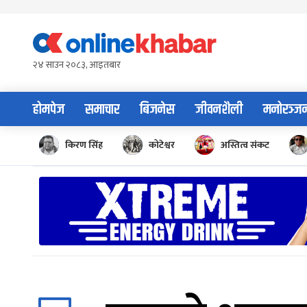
Skip
to
content
२४ साउन २०८३, आइतबार
होमपेज
समाचार
बिजनेस
जीवनशैली
मनोरञ्ज
किरण सिंह
कोटेश्वर
अस्तित्व संकट