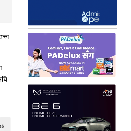
उच्च
य
अघि