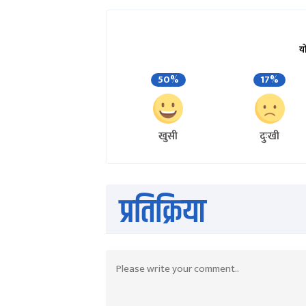
य
50%
17%
खुसी
दुःखी
प्रतिक्रिया