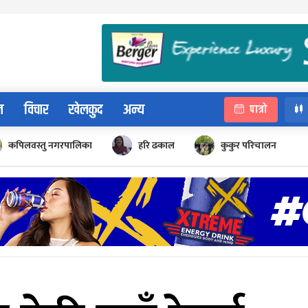
न
विचार
खेलकुद
अन्य
पात्रो
कपिलवस्तु नगरपालिका
हरि ढकाल
कुकुर परिचालन