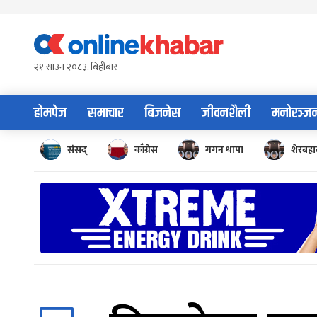
Skip
to
content
२१ साउन २०८३, बिहीबार
होमपेज
समाचार
बिजनेस
जीवनशैली
मनोरञ्ज
संसद्
काँग्रेस
गगन थापा
शेरबहाद