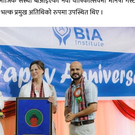
 सामाजिक संस्था बीआईएको नवौं वार्षिकोत्सवमा मनिषा गेस
ी भल्क प्रमुख अतिथिको रुपमा उपस्थित थिए ।