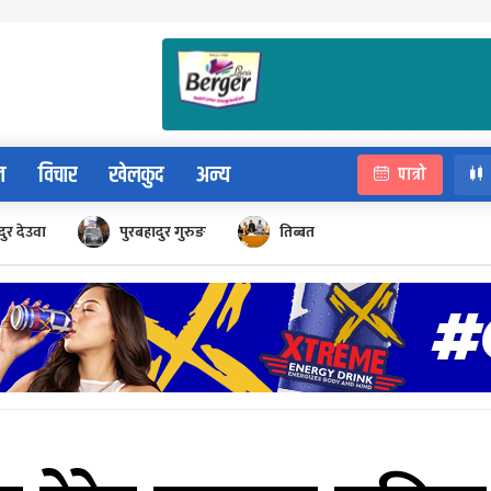
न
विचार
खेलकुद
अन्य
पात्रो
ुर देउवा
पुरबहादुर गुरुङ
तिब्बत