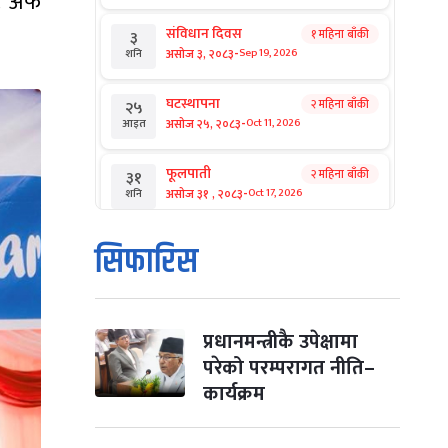
्ट अफ
संविधान दिवस
१ महिना बाँकी
३
-
असोज ३, २०८३
Sep 19, 2026
शनि
घटस्थापना
२ महिना बाँकी
२५
-
असोज २५, २०८३
Oct 11, 2026
आइत
फूलपाती
२ महिना बाँकी
३१
-
असोज ३१ , २०८३
Oct 17, 2026
शनि
कार्तिक सङ्क्रान्ति
२ महिना बाँकी
१
सिफारिस
-
कार्तिक १, २०८३
Oct 18, 2026
आइत
महानवमी
२ महिना बाँकी
३
-
कार्तिक ३, २०८३
Oct 20, 2026
मंगल
प्रधानमन्त्रीकै उपेक्षामा
परेको परम्परागत नीति–
विजयादशमी
२ महिना बाँकी
४
कार्यक्रम
-
कार्तिक ४, २०८३
Oct 21, 2026
बुध