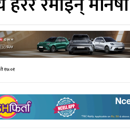
्य हेरेर रमाइन् मनिषा
ते १७:०१