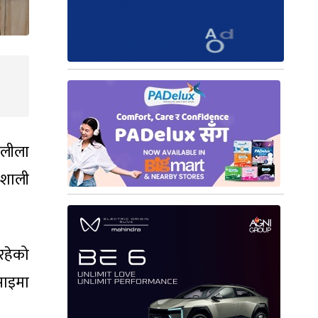
यलीला
वशाली
रहेको
बसाइमा