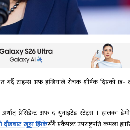
ित गर्दै टाइम्स अफ इन्डियाले रोचक शीर्षक दिएको छ–
ात् प्रेसिडेन्ट अफ द युनाइटेड स्टेट्स । हालका डेमोक्
 दौडबाट खुट्टा झिके
सँगै एकैपल्ट उपराष्ट्रपति कमला ह्य