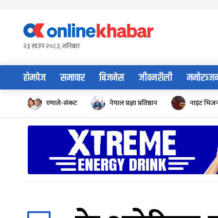
Skip
to
content
२३ साउन २०८३, शनिबार
होमपेज
समाचार
बिजनेस
जीवनशैली
मनोरञ्ज
एमाले-संकट
नेपाल प्रज्ञा प्रतिष्ठान
नाइट भिज