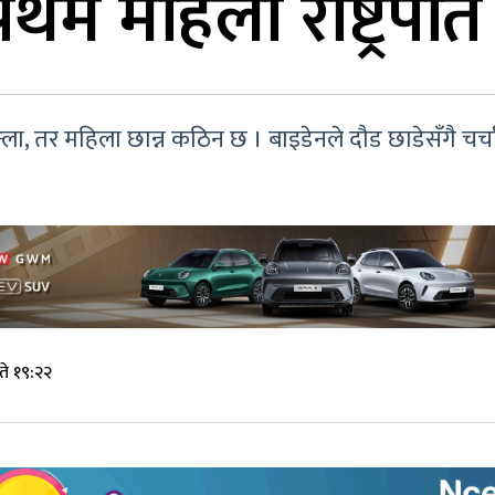
रथम महिला राष्ट्रपति
ान्ला, तर महिला छान्न कठिन छ । बाइडेनले दौड छाडेसँगै चर्च
े १९:२२