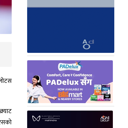
 लोटस
र्याट
ारिसको