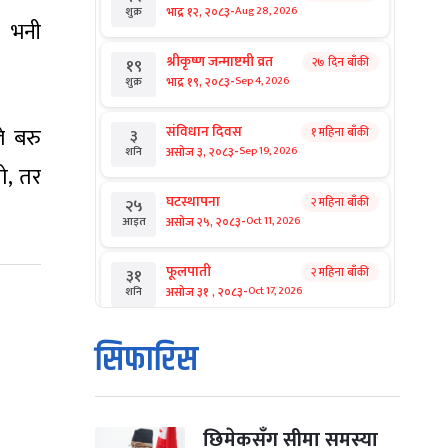
-
भाद्र १२, २०८३
Aug 28, 2026
शुक्र
ो भनी
श्रीकृष्ण जन्माष्टमी व्रत
२७ दिन बाँकी
१९
-
भाद्र १९, २०८३
Sep 4, 2026
शुक्र
े बरु
संविधान दिवस
१ महिना बाँकी
३
-
असोज ३, २०८३
Sep 19, 2026
शनि
ो, तर
घटस्थापना
२ महिना बाँकी
२५
-
असोज २५, २०८३
Oct 11, 2026
आइत
फूलपाती
२ महिना बाँकी
३१
-
असोज ३१ , २०८३
Oct 17, 2026
शनि
कार्तिक सङ्क्रान्ति
२ महिना बाँकी
१
सिफारिस
-
कार्तिक १, २०८३
Oct 18, 2026
आइत
महानवमी
२ महिना बाँकी
३
-
कार्तिक ३, २०८३
Oct 20, 2026
मंगल
छिमेकसँग सीमा समस्या