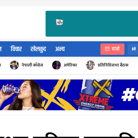
न
विचार
खेलकुद
अन्य
पात्रो
न
नेपाली काँग्रेस
अमेरिका
प्रतिनिधिसभा बैठक