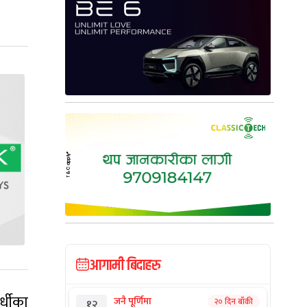
आगामी बिदाहरु
्धीका
जनै पूर्णिमा
२० दिन बाँकी
१२