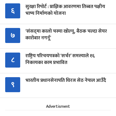
सुरक्षा रिपोर्ट : प्राज्ञिक आवरणमा तिब्बत पक्षीय
६
भाष्य निर्माणको योजना
‘संसद्‍मा कालो चस्मा खोल्नू, बैठक चल्दा सेयर
७
कारोबार नगर्नू’
राष्ट्रिय परिचयपत्रको ‘सर्भर’ समस्याले १६
८
निकायका काम प्रभावित
भारतीय प्रधानसेनापति धिरज सेठ नेपाल आउँदै
९
Advertisment