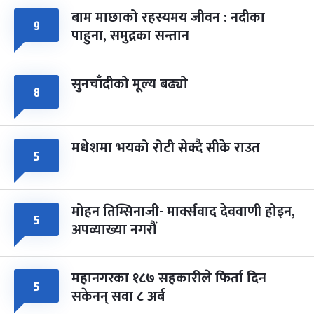
बाम माछाको रहस्यमय जीवन : नदीका
फागुपूर्णिमा
७ महिना बाँकी
८
९
पाहुना, समुद्रका सन्तान
-
चैत्र ८, २०८३
Mar 22, 2027
सोम
सुनचाँदीको मूल्य बढ्यो
८
मधेशमा भयको रोटी सेक्दै सीके राउत
५
मोहन तिम्सिनाजी- मार्क्सवाद देववाणी होइन,
५
अपव्याख्या नगरौं
महानगरका १८७ सहकारीले फिर्ता दिन
५
सकेनन् सवा ८ अर्ब