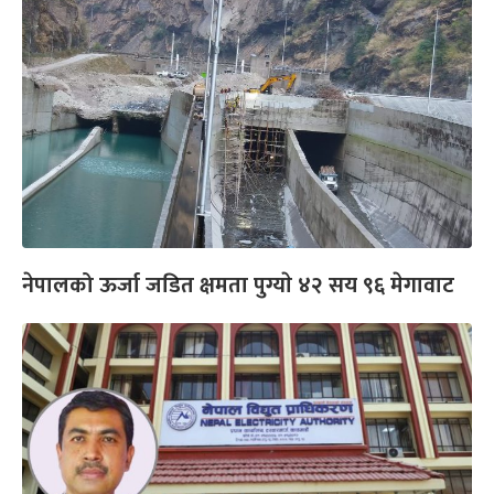
नेपालको ऊर्जा जडित क्षमता पुग्याे ४२ सय ९६ मेगावाट