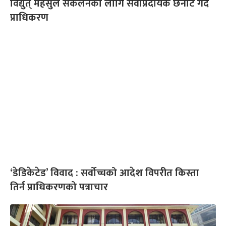
विद्युत् महसुल संकलनका लागि सेवाप्रदायक छनोट गर्दै
प्राधिकरण
‘डेडिकेटेड’ विवाद : सर्वोच्चको आदेश विपरीत किस्ता
तिर्न प्राधिकरणको पत्राचार