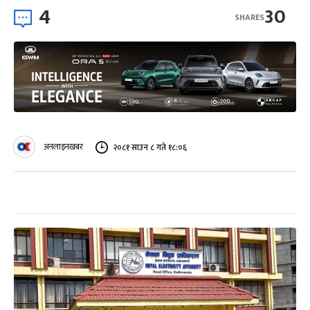
4
30
SHARES
अनलाइनखबर
२०८१ साउन ८ गते १८:०६