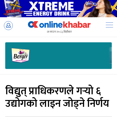
Skip
to
२१ साउन २०८३, बिहीबार
content
विद्युत् प्राधिकरणले गर्‍यो ६
उद्योगको लाइन जोड्ने निर्णय