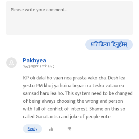
प्रतिक्रिया दिनुहोस्
Pakhyea
२०८१ साउन ९ गते ९:५२
KP oli dalal ho vaan nea prasta vako cha. Desh lea
yesto PM khoj ya hoina bepari ra tesko vataurea
samsad haru lea ho. This system need to be changed
of being always choosing the wrong and person
with full of conflict of interest. Shame on this so
called Ganatantra and joke of people vote.
Reply