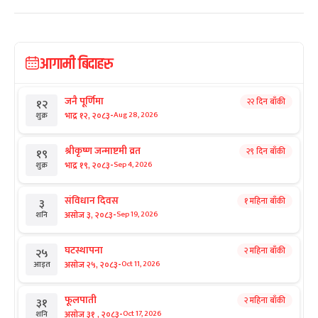
आगामी बिदाहरु
जनै पूर्णिमा
२२ दिन बाँकी
१२
-
भाद्र १२, २०८३
Aug 28, 2026
शुक्र
श्रीकृष्ण जन्माष्टमी व्रत
२९ दिन बाँकी
१९
-
भाद्र १९, २०८३
Sep 4, 2026
शुक्र
संविधान दिवस
१ महिना बाँकी
३
-
असोज ३, २०८३
Sep 19, 2026
शनि
घटस्थापना
२ महिना बाँकी
२५
-
असोज २५, २०८३
Oct 11, 2026
आइत
फूलपाती
२ महिना बाँकी
३१
-
असोज ३१ , २०८३
Oct 17, 2026
शनि