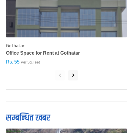
Gothatar
S
Office Space for Rent at Gothatar
H
Rs. 55
R
Per Sq.Feet
‹
›
सम्बन्धित खबर