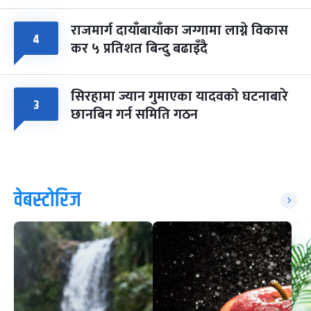
राजमार्ग दायाँबायाँका जग्गामा लाग्ने विकास
४
कर ५ प्रतिशत बिन्दु बढाइँदै
सिरहामा ज्यान गुमाएका यादवको घटनाबारे
३
छानबिन गर्न समिति गठन
वेबस्टोरिज