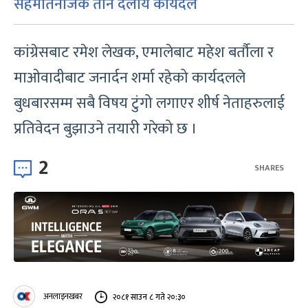
सहमतिनजिक तीन दलीय कार्यदल
कांग्रेसबाट रमेश लेखक, एमालेबाट महेश बर्तौला र
माओवादीबाट जनार्दन शर्मा रहेको कार्यदलले
बुधबारसम्म सबै विषय टुंगो लगाएर शीर्ष नेताहरुलाई
प्रतिवेदन बुझाउने तयारी गरेको छ ।
2
SHARES
अनलाइनखबर
२०८१ साउन ८ गते २०:३०