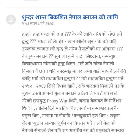
शुन्दर शान्त बिकशित नेपाल बनाउन को लागि
२०८१ साउन ८ गते २२:५३
द्वन्द्व - द्वन्द्व घण्टा को द्वन्द्व ??? के को लागि गरिएको रहेछ त्यो
द्वन्द्व ??? आखा खोलेर हेर - खान खोलेर सुन - के को चाहि
उपलब्धि ल्याएछ त्यो द्वन्द्व ले गरिब नेपालीको घर आँगनमा ???
वेबकुफ बनाउने ?? सुन त्यो कुनै बाद , सिध्दान्त, कमन्युष्ट
बिचारधारमा गरिएको द्वन्द्व थिएन , मर्ने जति गरिब नेपाली
किसान नै छन । धनि काठमांडू मा घर जग्गा गाडी भएको अर्बपति
कोहि मर्यो त्यो तथाकथित द्वन्द्वमा ?? त्यो तथाकथित द्वन्द्वमा भन्ने
२०५२ - २०६३ सिङ्गो नेपाल खाने , सके भारतमा मिलाउने नसके
भुटान जस्तो आफ्नो गुलाम बनाउने उद्येश्य ले भारतीय रअ ले
गरेको छ्द्मयुद्ध Proxy War थियो, जसमा बेलायत कै निर्देशन
थियो । , तालिम दिने भारतिय थिए , सर्बोच्च कमाण्डर रअ कै
प्रमुख थिए , भाडामा माओबादि आन्तङ्ककारी हरु थिए - रुकुम
रोल्पा प्युठान सल्यान दुर्गम का किसान मारे । त्यो बेलाको
नेपाली सेनाको सेनापति संग भारतीय रअ को प्रमुखको समन्वय