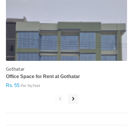
Gothatar
S
Office Space for Rent at Gothatar
H
Rs. 55
R
Per Sq.Feet
‹
›