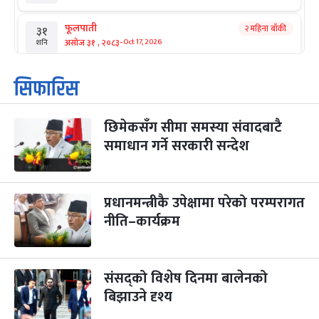
फूलपाती
२ महिना बाँकी
३१
-
असोज ३१ , २०८३
Oct 17, 2026
शनि
कार्तिक सङ्क्रान्ति
२ महिना बाँकी
१
सिफारिस
-
कार्तिक १, २०८३
Oct 18, 2026
आइत
छिमेकसँग सीमा समस्या संवादबाटै
महानवमी
२ महिना बाँकी
३
-
समाधान गर्ने सरकारी सन्देश
कार्तिक ३, २०८३
Oct 20, 2026
मंगल
विजयादशमी
२ महिना बाँकी
४
-
कार्तिक ४, २०८३
Oct 21, 2026
बुध
प्रधानमन्त्रीकै उपेक्षामा परेको परम्परागत
नीति–कार्यक्रम
पापा‌ङ्कुशा एकादशी व्रत
२ महिना बाँकी
५
-
कार्तिक ५, २०८३
Oct 22, 2026
बिहि
संसद्को विशेष दिनमा बालेनको
कुकुर तिहार
३ महिना बाँकी
२२
-
कार्तिक २२, २०८३
बिझाउने दृश्य
Nov 8, 2026
आइत