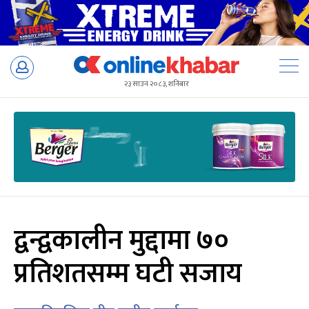
Skip
to
२३ साउन २०८३, शनिबार
content
द्वन्द्वकालीन मुद्दामा ७०
प्रतिशतसम्म घटी सजाय