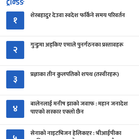
ट्रेन्डिङ
शेरबहादुर देउवा स्वदेश फर्किने समय परिवर्तन
१
गुन्डुमा अड्किए एमाले पुनर्गठनका प्रस्तावहरू
२
प्रज्ञाका तीन कुलपतिको शपथ (तस्वीरहरू)
३
बालेनलाई मनीष झाको जवाफ : महान जनादेश
४
पाएको सरकार एक्लो छैन
सेनाको नाइटभिजन हेलिकप्टर : भीआईपीका
५