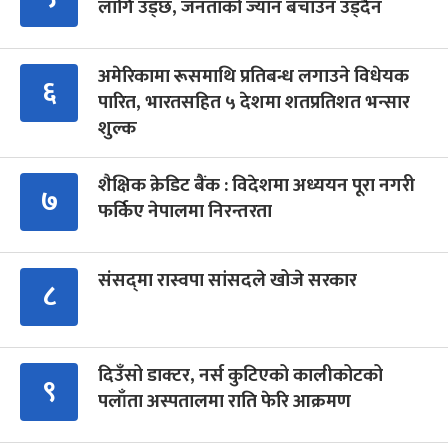
लागि उड्छ, जनताको ज्यान बचाउन उड्दैन
अमेरिकामा रूसमाथि प्रतिबन्ध लगाउने विधेयक
६
पारित, भारतसहित ५ देशमा शतप्रतिशत भन्सार
शुल्क
शैक्षिक क्रेडिट बैंक : विदेशमा अध्ययन पूरा नगरी
७
फर्किए नेपालमा निरन्तरता
संसद्‍मा रास्वपा सांसदले खोजे सरकार
८
दिउँसो डाक्टर, नर्स कुटिएको कालीकोटको
९
पलाँता अस्पतालमा राति फेरि आक्रमण