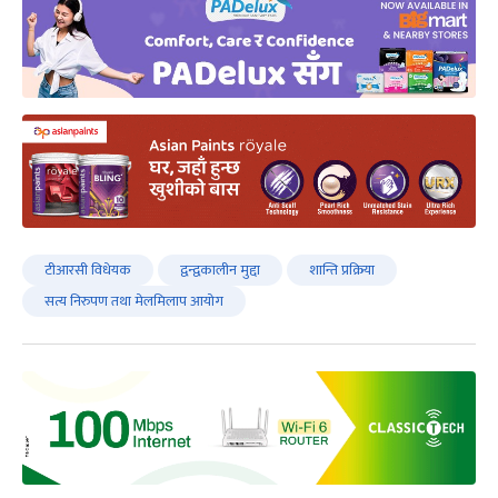
टीआरसी विधेयक
द्वन्द्वकालीन मुद्दा
शान्ति प्रक्रिया
सत्य निरुपण तथा मेलमिलाप आयोग