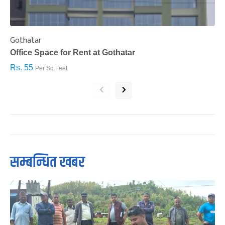
Gothatar
S
Office Space for Rent at Gothatar
H
Rs. 55
R
Per Sq.Feet
‹
›
सम्बन्धित खबर