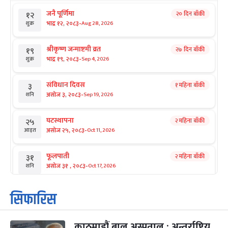
जनै पूर्णिमा
२० दिन बाँकी
१२
-
भाद्र १२, २०८३
Aug 28, 2026
शुक्र
श्रीकृष्ण जन्माष्टमी व्रत
२७ दिन बाँकी
१९
-
भाद्र १९, २०८३
Sep 4, 2026
शुक्र
संविधान दिवस
१ महिना बाँकी
३
-
असोज ३, २०८३
Sep 19, 2026
शनि
घटस्थापना
२ महिना बाँकी
२५
-
असोज २५, २०८३
Oct 11, 2026
आइत
फूलपाती
२ महिना बाँकी
३१
-
असोज ३१ , २०८३
Oct 17, 2026
शनि
कार्तिक सङ्क्रान्ति
२ महिना बाँकी
१
सिफारिस
-
कार्तिक १, २०८३
Oct 18, 2026
आइत
काठमाडौं बाल अस्पताल : अन्तर्राष्ट्रिय
महानवमी
२ महिना बाँकी