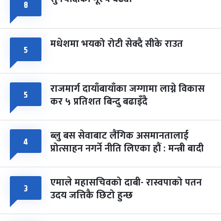
८
मधेशमा भयको रोटी सेक्दै सीके राउत
५
राजमार्ग दायाँबायाँका जग्गामा लाग्ने विकास
५
कर ५ प्रतिशत बिन्दु बढाइँदै
ब्लु बस सेवाबाट लैंगिक असमानतालाई
४
प्रोत्साहन नगर्ने नीति लिएका हौं : मन्त्री बादी
एमाले महासचिवको दाबी- रास्वपाको पतन
३
उदय जत्तिकै छिटो हुन्छ