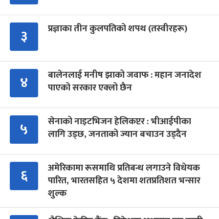
प्रज्ञाका तीन कुलपतिको शपथ (तस्वीरहरू)
३
बालेनलाई मनीष झाको जवाफ : महान जनादेश
४
पाएको सरकार एक्लो छैन
सेनाको नाइटभिजन हेलिकप्टर : भीआईपीका
५
लागि उड्छ, जनताको ज्यान बचाउन उड्दैन
अमेरिकामा रूसमाथि प्रतिबन्ध लगाउने विधेयक
६
पारित, भारतसहित ५ देशमा शतप्रतिशत भन्सार
शुल्क