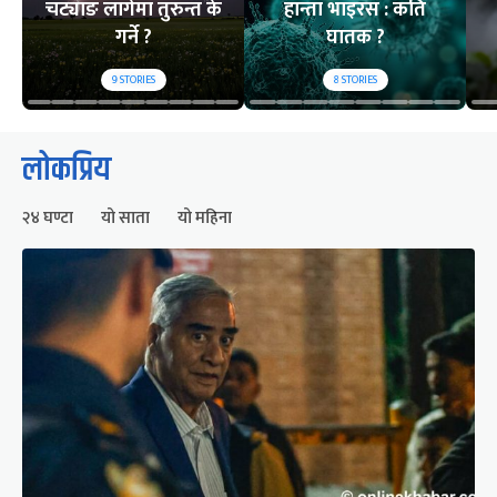
चट्याङ लागेमा तुरुन्त के
हान्ता भाइरस : कति
गर्ने ?
घातक ?
9
STORIES
8
STORIES
लोकप्रिय
२४ घण्टा
यो साता
यो महिना