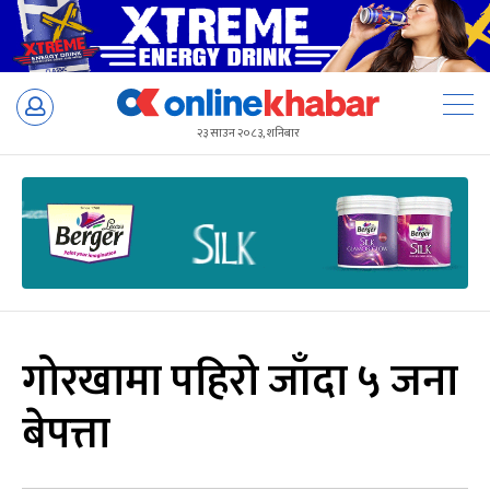
Skip
to
२३ साउन २०८३, शनिबार
content
गोरखामा पहिरो जाँदा ५ जना
बेपत्ता