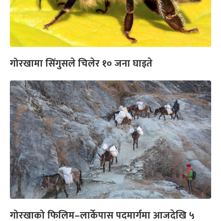
गोरखामा सिंगुसले चिलेर १० जना घाइते
गोरखाको फिलिम–लार्केपास पदमार्गमा आजदेखि ५