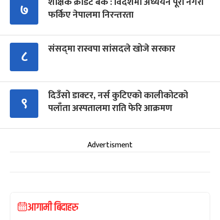
शैक्षिक क्रेडिट बैंक : विदेशमा अध्ययन पूरा नगरी
७
फर्किए नेपालमा निरन्तरता
संसद्‍मा रास्वपा सांसदले खोजे सरकार
८
दिउँसो डाक्टर, नर्स कुटिएको कालीकोटको
९
पलाँता अस्पतालमा राति फेरि आक्रमण
Advertisment
आगामी बिदाहरु