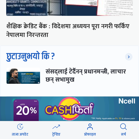
शैक्षिक क्रेडिट बैंक : विदेशमा अध्ययन पूरा नगरी फर्किए
नेपालमा निरन्तरता
छुटाउनुभयो कि ?
संसद्लाई टेर्दैनन् प्रधानमन्त्री, लाचार
छन् सभामुख
‘अस्थायी प्रकृतिको अध्यादेशले ऐनको
व्यवस्था विस्थापित गर्न सक्दैन’
ताजा अपडेट
ट्रेन्डिङ
प्रोफाइल
सर्च
सरकार-प्रसाईं लुकामारी : छिनमै