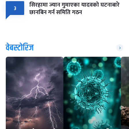
सिरहामा ज्यान गुमाएका यादवको घटनाबारे
३
छानबिन गर्न समिति गठन
वेबस्टोरिज