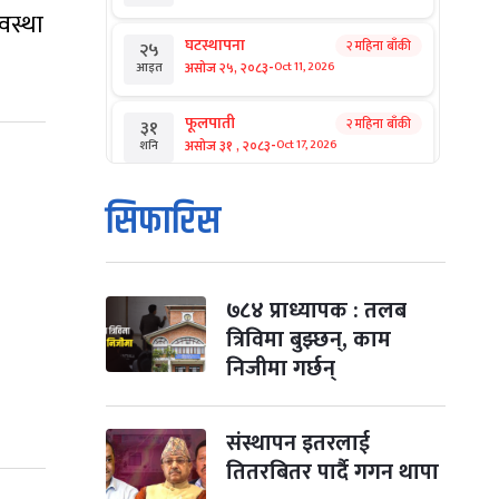
वस्था
घटस्थापना
२ महिना बाँकी
२५
-
असोज २५, २०८३
Oct 11, 2026
आइत
फूलपाती
२ महिना बाँकी
३१
-
असोज ३१ , २०८३
Oct 17, 2026
शनि
कार्तिक सङ्क्रान्ति
२ महिना बाँकी
१
सिफारिस
-
कार्तिक १, २०८३
Oct 18, 2026
आइत
महानवमी
२ महिना बाँकी
३
-
कार्तिक ३, २०८३
Oct 20, 2026
मंगल
७८४ प्राध्यापक : तलब
त्रिविमा बुझ्छन्, काम
विजयादशमी
२ महिना बाँकी
४
निजीमा गर्छन्
-
कार्तिक ४, २०८३
Oct 21, 2026
बुध
पापा‌ङ्कुशा एकादशी व्रत
संस्थापन इतरलाई
२ महिना बाँकी
५
-
कार्तिक ५, २०८३
Oct 22, 2026
बिहि
तितरबितर पार्दै गगन थापा