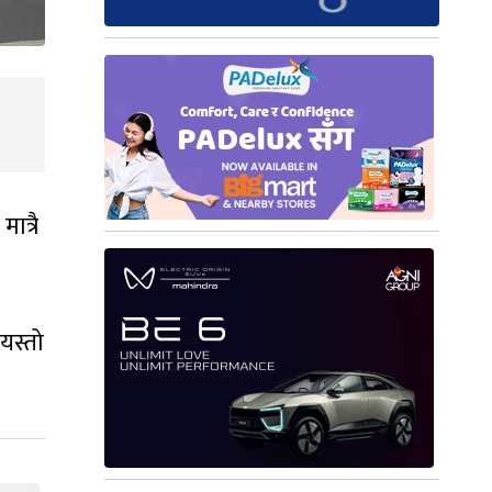
ात्रै
 यस्तो