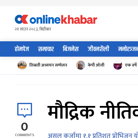
Skip
to
content
२१ साउन २०८३, बिहीबार
होमपेज
समाचार
बिजनेस
जीवनशैली
मनोरञ्ज
तिब्बती अध्ययन सम्मेलन
केपी ओली
एक वर्षे 
मौद्रिक नीति
0
असल कर्जामा १.१ प्रतिशत प्रोभिजन यो व
COMMENTS