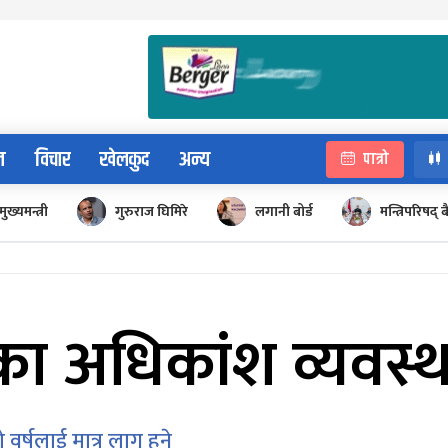
न
विचार
खेलकुद
अन्य
पात्रो
मुख्यमन्त्री
गुरुराज घिमिरे
लगानी बोर्ड
मन्त्रिपरिषद्
का अधिकांश व्यवस्थ
र्षलाई मात्र लागु हुने