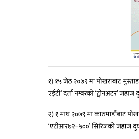
१) १५ जेठ २०७९ मा पोखराबाट मुस्ता
एईटी’ दर्ता नम्बरको ‘ट्वीनअटर’ जहाज 
२) १ माघ २०७९ मा काठमाडौंबाट पोखर
‘एटीआर७२–५००’ सिरिजको जहाज दुर्घ