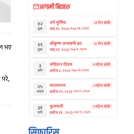
आगामी बिदाहरु
जनै पूर्णिमा
२१ दिन बाँकी
१२
-
भाद्र १२, २०८३
Aug 28, 2026
शुक्र
श्रीकृष्ण जन्माष्टमी व्रत
२८ दिन बाँकी
१९
फल भए
-
भाद्र १९, २०८३
Sep 4, 2026
शुक्र
संविधान दिवस
१ महिना बाँकी
३
-
असोज ३, २०८३
Sep 19, 2026
शनि
परे,
घटस्थापना
२ महिना बाँकी
२५
-
असोज २५, २०८३
Oct 11, 2026
आइत
फूलपाती
२ महिना बाँकी
३१
-
असोज ३१ , २०८३
Oct 17, 2026
शनि
कार्तिक सङ्क्रान्ति
२ महिना बाँकी
१
सिफारिस
-
कार्तिक १, २०८३
Oct 18, 2026
आइत