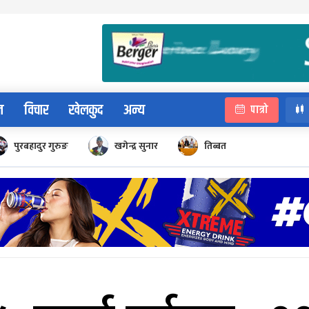
न
विचार
खेलकुद
अन्य
पात्रो
पुरबहादुर गुरुङ
खगेन्द्र सुनार
तिब्बत