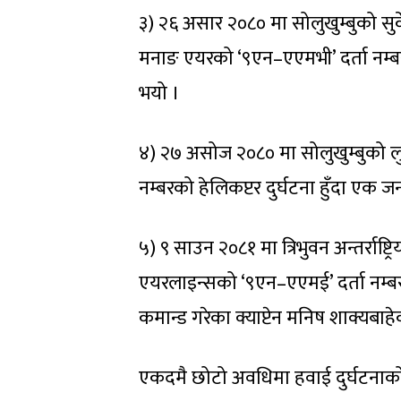
३) २६ असार २०८० मा सोलुखुम्बुको सुर
मनाङ एयरको ‘९एन–एएमभी’ दर्ता नम्बर
भयो ।
४) २७ असोज २०८० मा सोलुखुम्बुको ल
नम्बरको हेलिकप्टर दुर्घटना हुँदा एक जन
५) ९ साउन २०८१ मा त्रिभुवन अन्तर्राष्ट
एयरलाइन्सको ‘९एन–एएमई’ दर्ता नम्बर
कमान्ड गरेका क्याप्टेन मनिष शाक्यबाह
एकदमै छोटो अवधिमा हवाई दुर्घटनाको सा