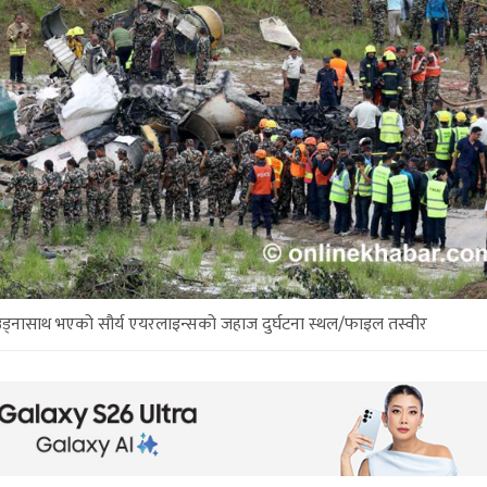
उड्नासाथ भएको सौर्य एयरलाइन्सको जहाज दुर्घटना स्थल/फाइल तस्वीर