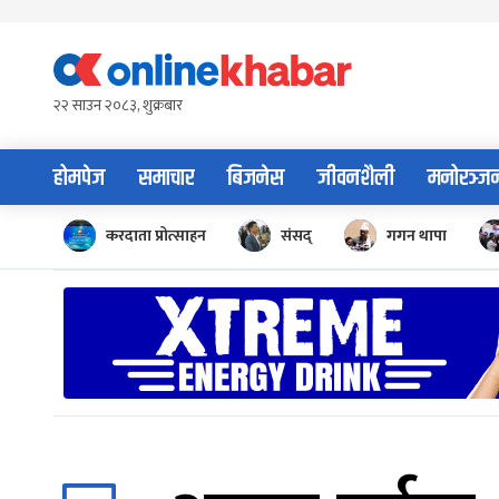
Skip
to
content
२२ साउन २०८३, शुक्रबार
होमपेज
समाचार
बिजनेस
जीवनशैली
मनोरञ्ज
करदाता प्रोत्साहन
संसद्
गगन थापा