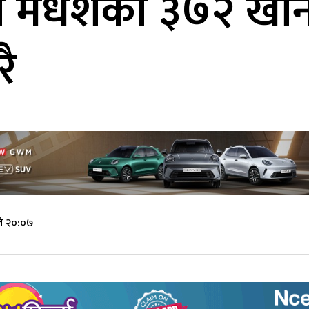
दा मधेशका ३७२ खा
रै
े २०:०७