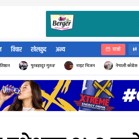
न
विचार
खेलकुद
अन्य
पात्रो
रतिष्ठान
पुरबहादुर गुरुङ
नाइट भिजन
नेपाली काँग्रेस