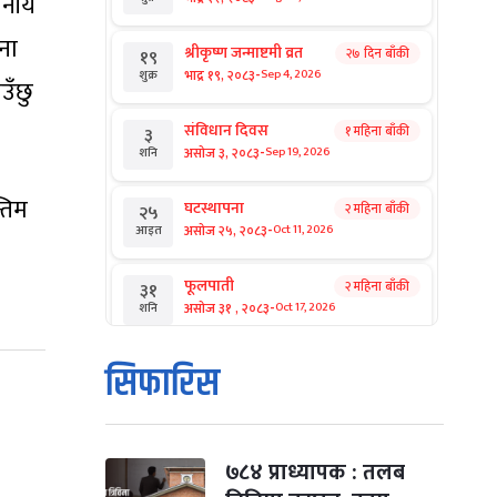
ानीय
ना
श्रीकृष्ण जन्माष्टमी व्रत
२७ दिन बाँकी
१९
-
भाद्र १९, २०८३
Sep 4, 2026
शुक्र
उँछु
संविधान दिवस
१ महिना बाँकी
३
-
असोज ३, २०८३
Sep 19, 2026
शनि
्तिम
घटस्थापना
२ महिना बाँकी
२५
-
असोज २५, २०८३
Oct 11, 2026
आइत
फूलपाती
२ महिना बाँकी
३१
-
असोज ३१ , २०८३
Oct 17, 2026
शनि
कार्तिक सङ्क्रान्ति
२ महिना बाँकी
१
सिफारिस
-
कार्तिक १, २०८३
Oct 18, 2026
आइत
महानवमी
२ महिना बाँकी
३
-
कार्तिक ३, २०८३
Oct 20, 2026
मंगल
७८४ प्राध्यापक : तलब