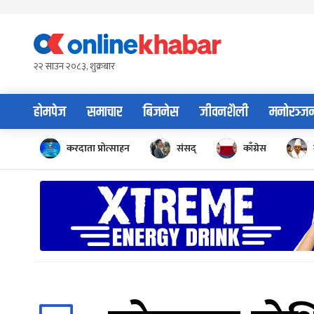
Skip
to
content
२२ साउन २०८३, शुक्रबार
होमपेज
समाचार
बिजनेस
जीवनशैली
मनोरञ्ज
करदाता प्रोत्साहन
संसद्
काँग्रेस