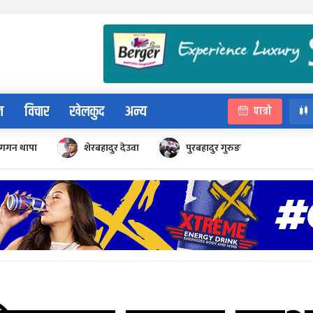
न
विचार
खेलकुद
अन्य
पात्रो
गगन थापा
शेरबहादुर देउवा
पुरबहादुर गुरुङ