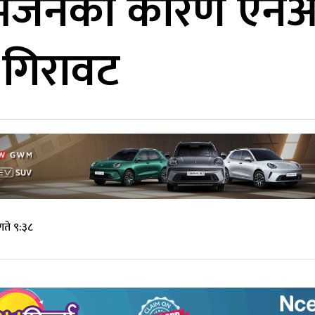
ोभिजनका कारण एन
 गिरावट
ते ९:३८