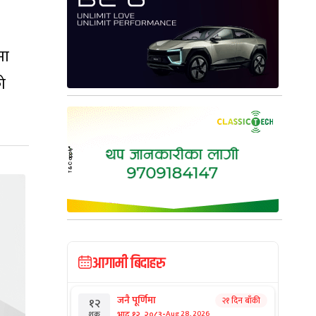
मा
ो
आगामी बिदाहरु
जनै पूर्णिमा
२१ दिन बाँकी
१२
-
भाद्र १२, २०८३
Aug 28, 2026
शुक्र