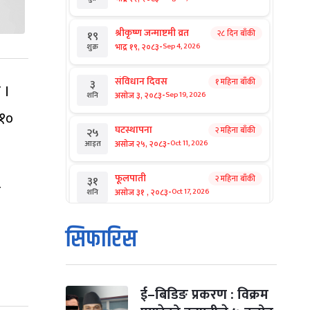
श्रीकृष्ण जन्माष्टमी व्रत
२८ दिन बाँकी
१९
-
भाद्र १९, २०८३
Sep 4, 2026
शुक्र
संविधान दिवस
१ महिना बाँकी
३
 ।
-
असोज ३, २०८३
Sep 19, 2026
शनि
 १०
घटस्थापना
२ महिना बाँकी
२५
-
असोज २५, २०८३
Oct 11, 2026
आइत
फूलपाती
२ महिना बाँकी
३१
न
-
असोज ३१ , २०८३
Oct 17, 2026
शनि
कार्तिक सङ्क्रान्ति
२ महिना बाँकी
१
सिफारिस
-
कार्तिक १, २०८३
Oct 18, 2026
आइत
महानवमी
२ महिना बाँकी
३
-
कार्तिक ३, २०८३
Oct 20, 2026
मंगल
ई–बिडिङ प्रकरण : विक्रम