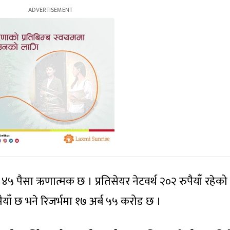
 ४५ पैसा ऋणात्मक छ । प्रतिसेयर नेटवर्थ २०२ रुपैयाँ रहेको
ुपैयाँ छ भने रिजर्भमा १७ अर्ब ५५ करोड छ ।