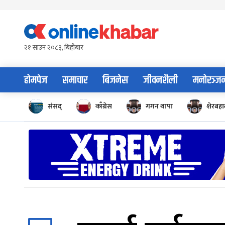
Skip
to
content
२१ साउन २०८३, बिहीबार
होमपेज
समाचार
बिजनेस
जीवनशैली
मनोरञ्ज
संसद्
काँग्रेस
गगन थापा
शेरबहाद