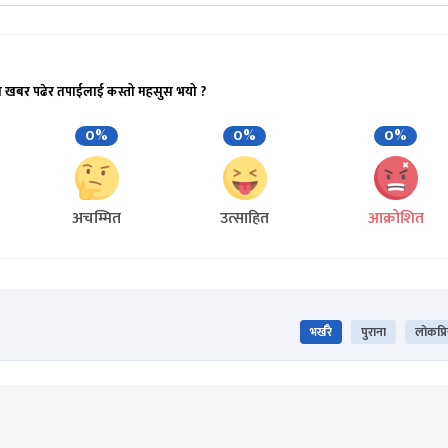
ो खबर पढेर तपाईलाई कस्तो महसुस भयो ?
0%
0%
0%
अचम्मित
उत्साहित
आक्रोशित
भर्खरै
पुराना
लोकप्र