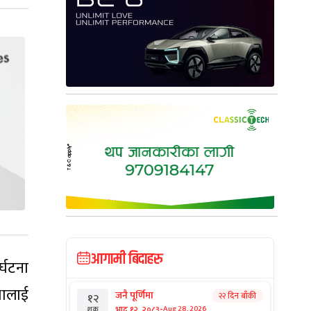
आगामी बिदाहरु
्घटना
थालाई
जनै पूर्णिमा
२२ दिन बाँकी
१२
-
भाद्र १२, २०८३
Aug 28, 2026
शुक्र