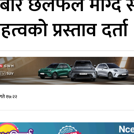
ाबारे छलफल माग्दै स
्वको प्रस्ताव दर्ता
गते १७:२२