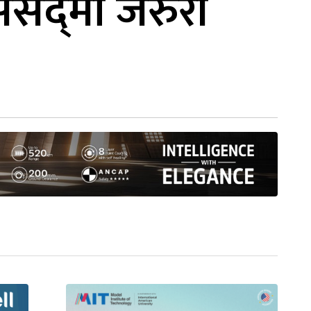
ंसद्‌मा जरुरी