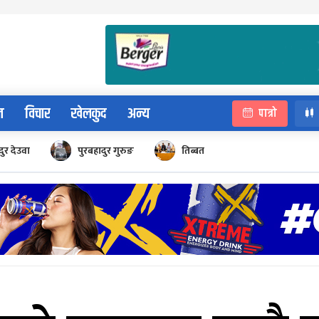
न
विचार
खेलकुद
अन्य
पात्रो
ुर देउवा
पुरबहादुर गुरुङ
तिब्बत