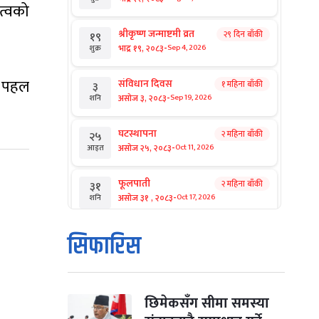
त्वको
श्रीकृष्ण जन्माष्टमी व्रत
२९ दिन बाँकी
१९
-
भाद्र १९, २०८३
Sep 4, 2026
शुक्र
ि पहल
संविधान दिवस
१ महिना बाँकी
३
-
असोज ३, २०८३
Sep 19, 2026
शनि
घटस्थापना
२ महिना बाँकी
२५
-
असोज २५, २०८३
Oct 11, 2026
आइत
फूलपाती
२ महिना बाँकी
३१
-
असोज ३१ , २०८३
Oct 17, 2026
शनि
कार्तिक सङ्क्रान्ति
२ महिना बाँकी
१
सिफारिस
-
कार्तिक १, २०८३
Oct 18, 2026
आइत
महानवमी
२ महिना बाँकी
३
-
कार्तिक ३, २०८३
Oct 20, 2026
मंगल
छिमेकसँग सीमा समस्या