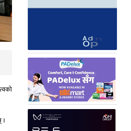
त्वको
् ।