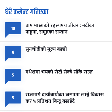
धेरै कमेन्ट गरिएका
पूर्णिमा व्रत
७ महिना बाँकी
७
-
चैत्र ७, २०८३
Mar 21, 2027
आइत
बाम माछाको रहस्यमय जीवन : नदीका
फागुपूर्णिमा
१०
७ महिना बाँकी
८
पाहुना, समुद्रका सन्तान
-
चैत्र ८, २०८३
Mar 22, 2027
सोम
सुनचाँदीको मूल्य बढ्यो
८
मधेशमा भयको रोटी सेक्दै सीके राउत
५
राजमार्ग दायाँबायाँका जग्गामा लाग्ने विकास
५
कर ५ प्रतिशत बिन्दु बढाइँदै