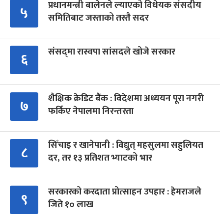
प्रधानमन्त्री बालेनले ल्याएको विधेयक संसदीय
५
समितिबाट जस्ताको तस्तै सदर
संसद्‍मा रास्वपा सांसदले खोजे सरकार
६
शैक्षिक क्रेडिट बैंक : विदेशमा अध्ययन पूरा नगरी
७
फर्किए नेपालमा निरन्तरता
सिँचाइ र खानेपानी : विद्युत् महसुलमा सहुलियत
८
दर, तर १३ प्रतिशत भ्याटको भार
सरकारको करदाता प्रोत्साहन उपहार : हेमराजले
९
जिते १० लाख