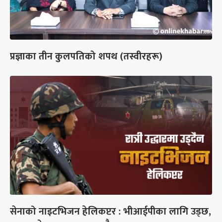
प्रज्ञाका तीन कुलपतिको शपथ (तस्वीरहरू)
सेनाको नाइटभिजन हेलिकप्टर : भीआईपीका लागि उड्छ,