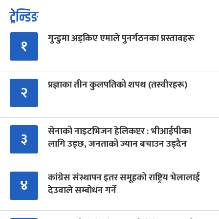
ट्रेन्डिङ
गुन्डुमा अड्किए एमाले पुनर्गठनका प्रस्तावहरू
१
प्रज्ञाका तीन कुलपतिको शपथ (तस्वीरहरू)
२
सेनाको नाइटभिजन हेलिकप्टर : भीआईपीका
३
लागि उड्छ, जनताको ज्यान बचाउन उड्दैन
कांग्रेस संस्थापन इतर समूहको राष्ट्रिय भेलालाई
४
देउवाले सम्बोधन गर्ने