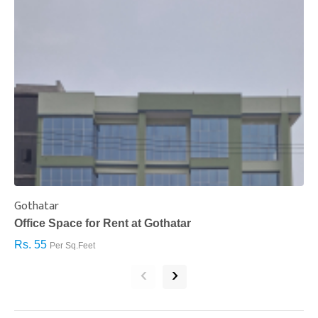
Gothatar
S
Office Space for Rent at Gothatar
H
Rs. 55
R
Per Sq.Feet
‹
›