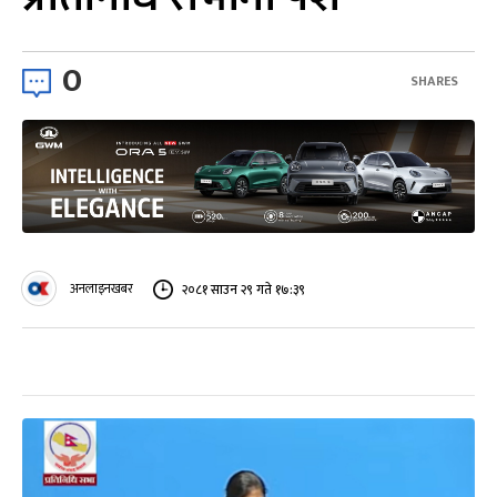
0
SHARES
अनलाइनखबर
२०८१ साउन २९ गते १७:३९