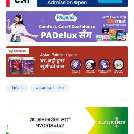
विधेयक
संक्रमणकालीन न्याय