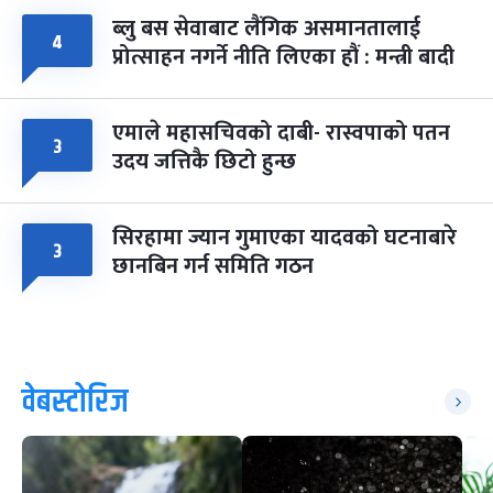
ब्लु बस सेवाबाट लैंगिक असमानतालाई
४
प्रोत्साहन नगर्ने नीति लिएका हौं : मन्त्री बादी
एमाले महासचिवको दाबी- रास्वपाको पतन
३
उदय जत्तिकै छिटो हुन्छ
सिरहामा ज्यान गुमाएका यादवको घटनाबारे
३
छानबिन गर्न समिति गठन
वेबस्टोरिज