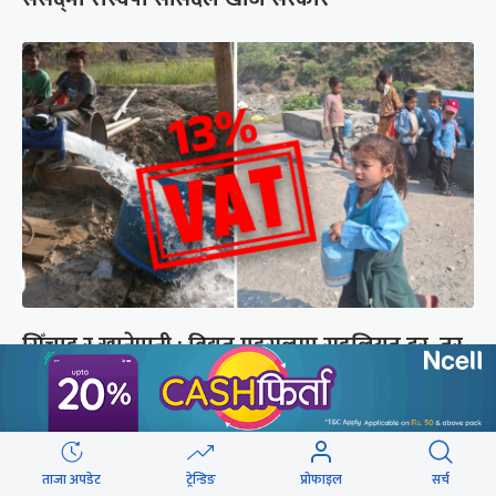
सिँचाइ र खानेपानी : विद्युत् महसुलमा सहुलियत दर, तर
१३ प्रतिशत भ्याटको भार
छुटाउनुभयो कि ?
ताजा अपडेट
ट्रेन्डिङ
प्रोफाइल
सर्च