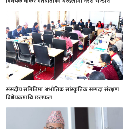
विधेयक बोकेर मतदाताका घरदैलोमा नरेश भण्डारी
संसदीय समितिमा अभौतिक सांस्कृतिक सम्पदा संरक्षण
विधेयकमाथि छलफल