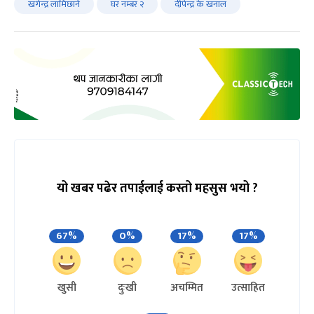
खगेन्द्र लामिछाने
घर नम्बर २
दीपेन्द्र के खनाल
यो खबर पढेर तपाईलाई कस्तो महसुस भयो ?
67%
0%
17%
17%
खुसी
दुःखी
अचम्मित
उत्साहित