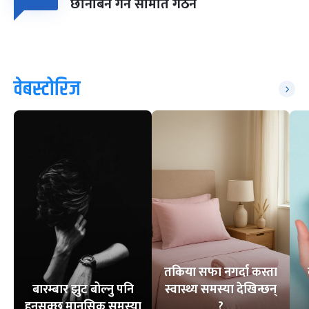
छानबिन गर्न समिति गठन
वेबस्टोरिज
तकिया सफा नगर्दा कस्ता
बारम्बार झुट बोल्नु पनि
स्वास्थ्य समस्या देखिन्छन्
हुनसक्छ मानसिक समस्या
?