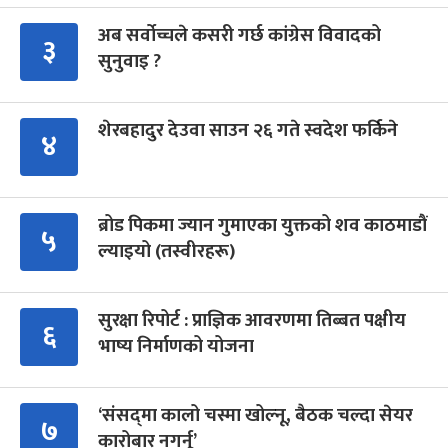
अब सर्वोच्चले कसरी गर्छ कांग्रेस विवादको
३
सुनुवाइ ?
शेरबहादुर देउवा साउन २६ गते स्वदेश फर्किने
४
ब्रोड पिकमा ज्यान गुमाएका युक्तको शव काठमाडौं
५
ल्याइयो (तस्वीरहरू)
सुरक्षा रिपोर्ट : प्राज्ञिक आवरणमा तिब्बत पक्षीय
६
भाष्य निर्माणको योजना
‘संसद्‍मा कालो चस्मा खोल्नू, बैठक चल्दा सेयर
७
कारोबार नगर्नू’