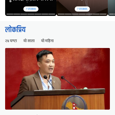
7
STORIES
7
STORIES
लोकप्रिय
२४ घण्टा
यो साता
यो महिना