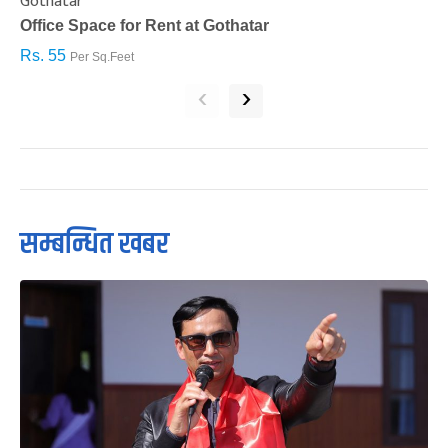
Gothatar
S
Office Space for Rent at Gothatar
H
Rs. 55
R
Per Sq.Feet
‹
›
सम्बन्धित खबर