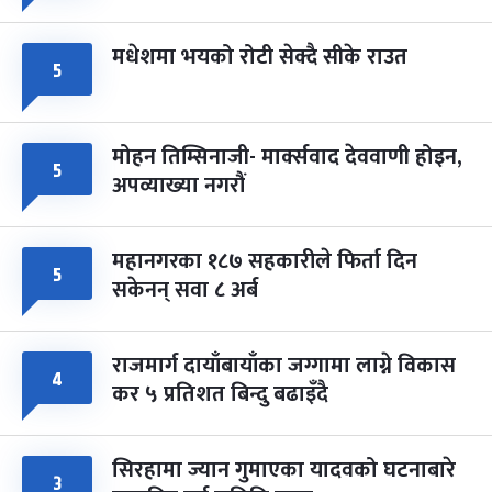
मधेशमा भयको रोटी सेक्दै सीके राउत
५
मोहन तिम्सिनाजी- मार्क्सवाद देववाणी होइन,
५
अपव्याख्या नगरौं
महानगरका १८७ सहकारीले फिर्ता दिन
५
सकेनन् सवा ८ अर्ब
राजमार्ग दायाँबायाँका जग्गामा लाग्ने विकास
४
कर ५ प्रतिशत बिन्दु बढाइँदै
सिरहामा ज्यान गुमाएका यादवको घटनाबारे
३