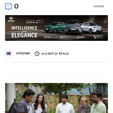
0
SHARES
अनलाइनखबर
२०८१ साउन ३० गते १२:३२