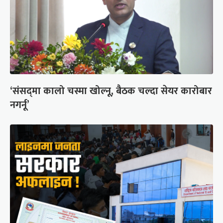
‘संसद्‍मा कालो चस्मा खोल्नू, बैठक चल्दा सेयर कारोबार
नगर्नू’