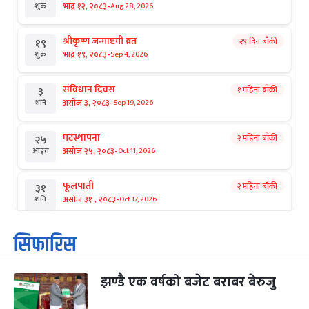
-
भाद्र १२, २०८३
Aug 28, 2026
शुक्र
श्रीकृष्ण जन्माष्टमी व्रत
२९ दिन बाँकी
१९
-
भाद्र १९, २०८३
Sep 4, 2026
शुक्र
संविधान दिवस
१ महिना बाँकी
३
-
असोज ३, २०८३
Sep 19, 2026
शनि
घटस्थापना
२ महिना बाँकी
२५
-
असोज २५, २०८३
Oct 11, 2026
आइत
फूलपाती
२ महिना बाँकी
३१
-
असोज ३१ , २०८३
Oct 17, 2026
शनि
कार्तिक सङ्क्रान्ति
२ महिना बाँकी
१
सिफारिस
-
कार्तिक १, २०८३
Oct 18, 2026
आइत
झण्डै एक वर्षको बजेट बराबर बेरुजु
महानवमी
२ महिना बाँकी
३
-
कार्तिक ३, २०८३
Oct 20, 2026
मंगल