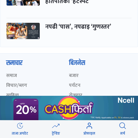
हातपातको ‘हटस्पट’
नपढी ‘पास’, नपढाइ ‘गुणस्तर’
समाचार
बिजनेस
समाज
बजार
विचार/ब्लग
पर्यटन
साहित्य
रोजगार
अन्तर्वार्ता
बैंक / वित्त
खेलकुद़़
अटो
जीवनशैली/स्वास्थ्य
सूचना-प्रविधि
ताजा अपडेट
ट्रेन्डिङ
प्रोफाइल
सर्च
प्रवास