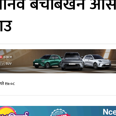
 मानव बेचबिखन ओ
राउ
गते १७:०८