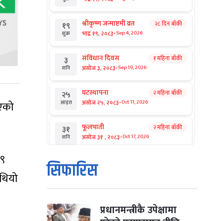
श्रीकृष्ण जन्माष्टमी व्रत
२८ दिन बाँकी
१९
-
भाद्र १९, २०८३
Sep 4, 2026
शुक्र
संविधान दिवस
१ महिना बाँकी
३
-
असोज ३, २०८३
Sep 19, 2026
शनि
घटस्थापना
२ महिना बाँकी
२५
-
असोज २५, २०८३
Oct 11, 2026
िएको
आइत
फूलपाती
२ महिना बाँकी
३१
-
असोज ३१ , २०८३
Oct 17, 2026
शनि
१९
कार्तिक सङ्क्रान्ति
२ महिना बाँकी
१
सिफारिस
-
कार्तिक १, २०८३
Oct 18, 2026
आइत
 थियो
महानवमी
२ महिना बाँकी
३
-
कार्तिक ३, २०८३
Oct 20, 2026
मंगल
प्रधानमन्त्रीकै उपेक्षामा