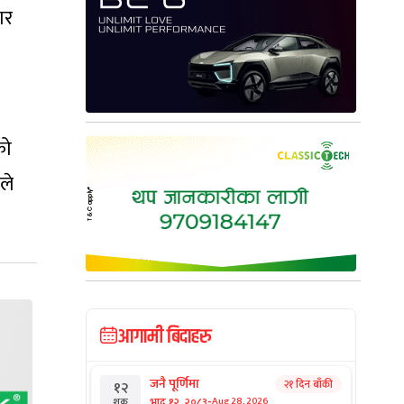
ार
को
ले
आगामी बिदाहरु
जनै पूर्णिमा
२१ दिन बाँकी
१२
-
भाद्र १२, २०८३
Aug 28, 2026
शुक्र