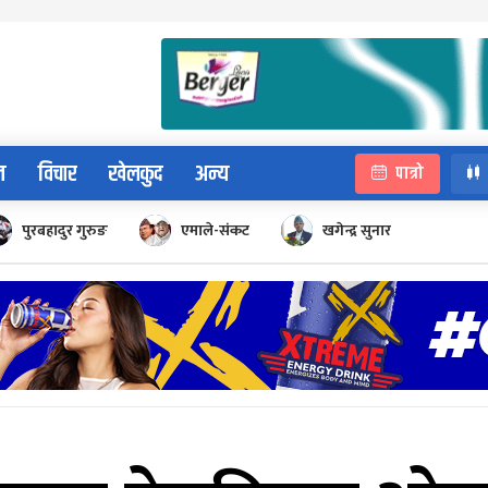
न
विचार
खेलकुद
अन्य
पात्रो
पुरबहादुर गुरुङ
एमाले-संकट
खगेन्द्र सुनार