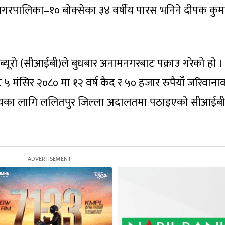
ुगा नगरपालिका–१० बोक्सेका ३४ वर्षीय पारस भनिने दीपक कुम
ान ब्यूरो (सीआईबी)ले बुधबार अनामनगरबाट पक्राउ गरेको हो ।
५ मंसिर २०८० मा १२ वर्ष कैद र ५० हजार रुपैयाँ जरिवाना
्वयका लागि ललितपुर जिल्ला अदालतमा पठाइएको सीआईबी