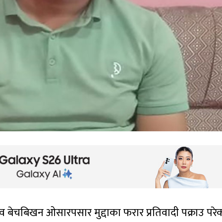
 बेचबिखन ओसारपसार मुद्दाका फरार प्रतिवादी पक्राउ परे