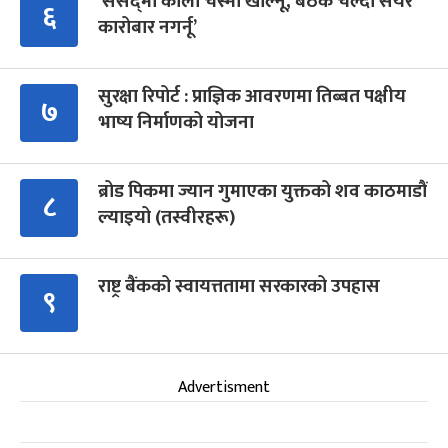
‘संसद्‍मा कालो चस्मा खोल्नू, बैठक चल्दा सेयर
६
कारोबार नगर्नू’
सुरक्षा रिपोर्ट : प्राज्ञिक आवरणमा तिब्बत पक्षीय
७
भाष्य निर्माणको योजना
ब्रोड पिकमा ज्यान गुमाएका युक्तको शव काठमाडौं
८
ल्याइयो (तस्वीरहरू)
राष्ट्र बैंकको स्वायत्ततामा सरकारको उपहास
९
Advertisment