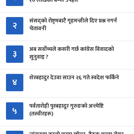
१० लाखको बम्पर उपहार
संसद्को रोष्ट्रमबाटै गृहमन्त्रीले दिए प्रश्न नगर्न
२
चेतावनी
अब सर्वोच्चले कसरी गर्छ कांग्रेस विवादको
३
सुनुवाइ ?
शेरबहादुर देउवा साउन २६ गते स्वदेश फर्किने
४
पर्वतारोही पुरबहादुर गुरुङको अन्त्येष्टि
५
(तस्वीरहरू)