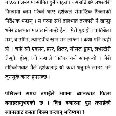
म एउटा जनरामा सीमित हुनै चाहन्नँ । यसअघि धेरै लभस्टोरी
फिल्ममा काम गरेको भएर दर्शकले रोमान्टिक फिल्मको
निर्देशक भन्छन् । म घरमा सधैं दालभात तरकारी नै खान्छु
भनेर दालभात मात्र खाने मान्छे हैन । मेरो मुड हो । कतिबेला
मःम, चाउमिन, स्यान्डवीच खान मन लाग्ला । कथा पनि त्यही
हो । चाहे त्यो एक्सन, हरर, थ्रिलर, सोसल ड्रामा, लभस्टोरी
जेसुकै होस्, त्यो कथाले क्लिक गर्न सक्नुपर्‍यो । मेरो
दृष्टिकोणबाट मैले दर्शकलाई यो कथा भन्नुपर्छ लाग्छ भने
जुनसुकै जनरा हुनसक्छ ।
पछिल्लो समय तपाईंले आफ्ना ब्यानरबाट फिल्म
बनाइरहनुभएको छ । विश्व बजारमा पुग्न तपाईंको
ब्यानरबाट कस्ता फिल्म बन्लान् भविष्यमा ?