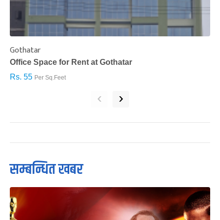
Gothatar
S
Office Space for Rent at Gothatar
H
Rs. 55
R
Per Sq.Feet
‹
›
सम्बन्धित खबर