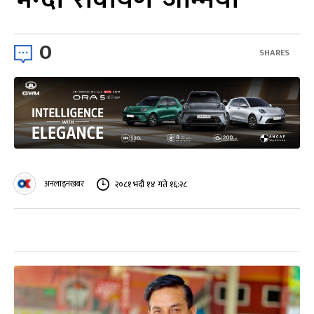
0
SHARES
अनलाइनखबर
२०८१ भदौ १४ गते १६:२८