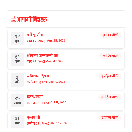
आगामी बिदाहरु
जनै पूर्णिमा
२१ दिन बाँकी
१२
-
भाद्र १२, २०८३
Aug 28, 2026
शुक्र
श्रीकृष्ण जन्माष्टमी व्रत
२८ दिन बाँकी
१९
-
भाद्र १९, २०८३
Sep 4, 2026
शुक्र
संविधान दिवस
१ महिना बाँकी
३
-
असोज ३, २०८३
Sep 19, 2026
शनि
घटस्थापना
२ महिना बाँकी
२५
-
असोज २५, २०८३
Oct 11, 2026
आइत
फूलपाती
२ महिना बाँकी
३१
-
असोज ३१ , २०८३
Oct 17, 2026
शनि