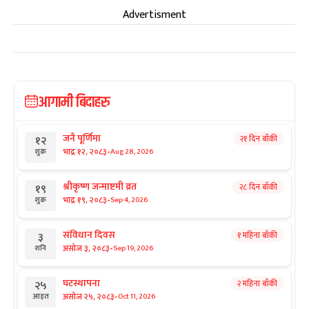
Advertisment
आगामी बिदाहरु
जनै पूर्णिमा
२१ दिन बाँकी
१२
-
भाद्र १२, २०८३
Aug 28, 2026
शुक्र
श्रीकृष्ण जन्माष्टमी व्रत
२८ दिन बाँकी
१९
-
भाद्र १९, २०८३
Sep 4, 2026
शुक्र
संविधान दिवस
१ महिना बाँकी
३
-
असोज ३, २०८३
Sep 19, 2026
शनि
घटस्थापना
२ महिना बाँकी
२५
-
असोज २५, २०८३
Oct 11, 2026
आइत