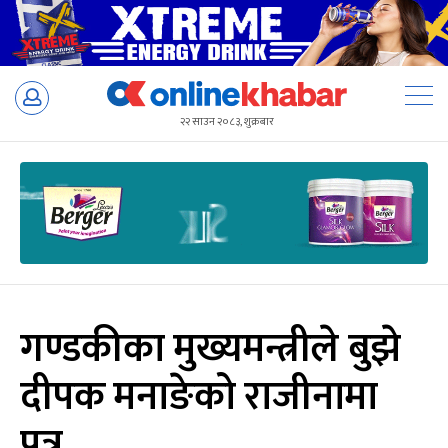
Skip
to
२२ साउन २०८३, शुक्रबार
content
गण्डकीका मुख्यमन्त्रीले बुझे
दीपक मनाङेको राजीनामा
पत्र