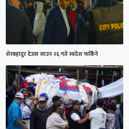
शेरबहादुर देउवा साउन २६ गते स्वदेश फर्किने