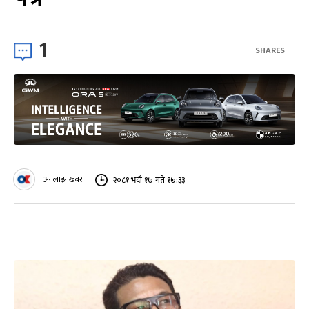
1
SHARES
अनलाइनखबर
२०८१ भदौ १७ गते १७:३३