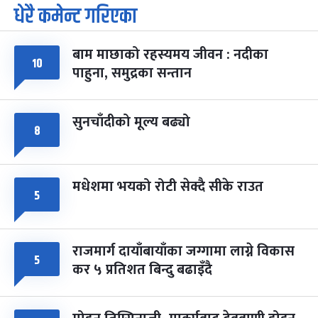
धेरै कमेन्ट गरिएका
पूर्णिमा व्रत
७ महिना बाँकी
७
-
चैत्र ७, २०८३
Mar 21, 2027
आइत
बाम माछाको रहस्यमय जीवन : नदीका
१०
फागुपूर्णिमा
७ महिना बाँकी
८
पाहुना, समुद्रका सन्तान
-
चैत्र ८, २०८३
Mar 22, 2027
सोम
सुनचाँदीको मूल्य बढ्यो
८
मधेशमा भयको रोटी सेक्दै सीके राउत
५
राजमार्ग दायाँबायाँका जग्गामा लाग्ने विकास
५
कर ५ प्रतिशत बिन्दु बढाइँदै