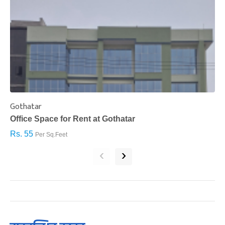
Gothatar
S
Office Space for Rent at Gothatar
H
Rs. 55
R
Per Sq.Feet
‹
›