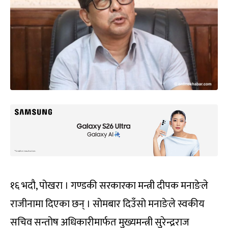
१६ भदौ, पोखरा । गण्डकी सरकारका मन्त्री दीपक मनाङेले
राजीनामा दिएका छन् । सोमबार दिउँसो मनाङेले स्वकीय
सचिव सन्तोष अधिकारीमार्फत मुख्यमन्त्री सुरेन्द्रराज