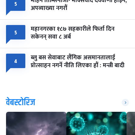
मोहन तिम्सिनाजी- मार्क्सवाद देववाणी होइन,
५
अपव्याख्या नगरौं
महानगरका १८७ सहकारीले फिर्ता दिन
५
सकेनन् सवा ८ अर्ब
ब्लु बस सेवाबाट लैंगिक असमानतालाई
४
प्रोत्साहन नगर्ने नीति लिएका हौं : मन्त्री बादी
वेबस्टोरिज