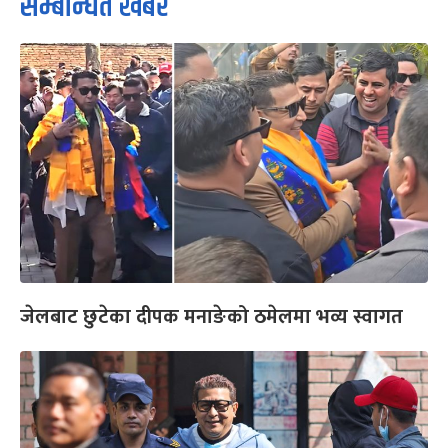
सम्बन्धित खबर
जेलबाट छुटेका दीपक मनाङेको ठमेलमा भव्य स्वागत