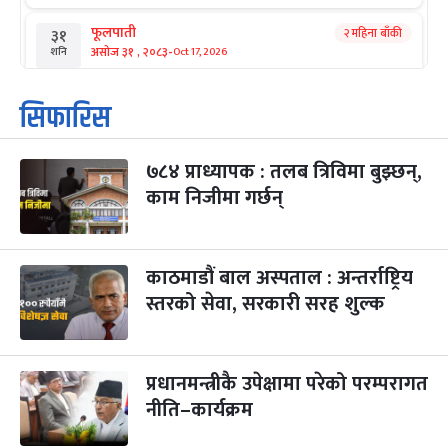
फूलपाती
२ महिना बाँकी
३१
-
असोज ३१ , २०८३
Oct 17, 2026
शनि
कार्तिक सङ्क्रान्ति
२ महिना बाँकी
१
सिफारिस
-
कार्तिक १, २०८३
Oct 18, 2026
आइत
७८४ प्राध्यापक : तलब त्रिविमा बुझ्छन्,
महानवमी
२ महिना बाँकी
३
-
काम निजीमा गर्छन्
कार्तिक ३, २०८३
Oct 20, 2026
मंगल
विजयादशमी
२ महिना बाँकी
४
-
कार्तिक ४, २०८३
Oct 21, 2026
बुध
काठमाडौं बाल अस्पताल : अन्तर्राष्ट्रिय
स्तरको सेवा, सरकारी सरह शुल्क
पापा‌ङ्कुशा एकादशी व्रत
२ महिना बाँकी
५
-
कार्तिक ५, २०८३
Oct 22, 2026
बिहि
प्रधानमन्त्रीकै उपेक्षामा परेको परम्परागत
कुकुर तिहार
३ महिना बाँकी
२२
-
कार्तिक २२, २०८३
नीति–कार्यक्रम
Nov 8, 2026
आइत