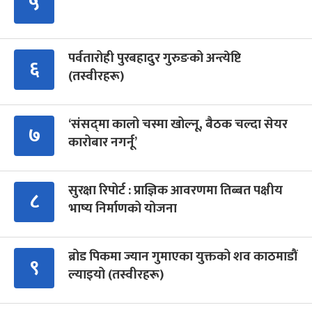
५
पर्वतारोही पुरबहादुर गुरुङको अन्त्येष्टि
६
(तस्वीरहरू)
‘संसद्‍मा कालो चस्मा खोल्नू, बैठक चल्दा सेयर
७
कारोबार नगर्नू’
सुरक्षा रिपोर्ट : प्राज्ञिक आवरणमा तिब्बत पक्षीय
८
भाष्य निर्माणको योजना
ब्रोड पिकमा ज्यान गुमाएका युक्तको शव काठमाडौं
९
ल्याइयो (तस्वीरहरू)