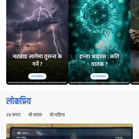
चट्याङ लागेमा तुरुन्त के
हान्ता भाइरस : कति
गर्ने ?
घातक ?
9
STORIES
8
STORIES
लोकप्रिय
२४ घण्टा
यो साता
यो महिना