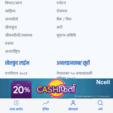
विचार/ब्लग
पर्यटन
साहित्य
रोजगार
अन्तर्वार्ता
बैंक / वित्त
खेलकुद़़
अटो
जीवनशैली/स्वास्थ्य
सूचना-प्रविधि
प्रवास
अन्तर्राष्ट्रिय
खेलकुद लाईभ
अनलाइनखबर सूची
एनपीएल २०८१
नेपालका ५० प्रभावशाली
महिला २०८२
ICC Men T20 World Cup
2024
नेपालका ५० प्रभावशाली
महिला २०८१
IPL 2024
नेपालका ५० प्रभावशाली
Aaha RARA Pokhara
महिला २०८०
gold cup
ताजा अपडेट
ट्रेन्डिङ
प्रोफाइल
सर्च
चालीस मुनिका चालीस- २०८३