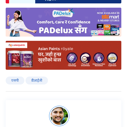
एसपी
डीआईजी