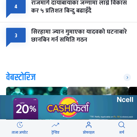
राजमार्ग दायाँबायाँका जग्गामा लाग्ने विकास
४
कर ५ प्रतिशत बिन्दु बढाइँदै
सिरहामा ज्यान गुमाएका यादवको घटनाबारे
३
छानबिन गर्न समिति गठन
वेबस्टोरिज
ताजा अपडेट
ट्रेन्डिङ
प्रोफाइल
सर्च