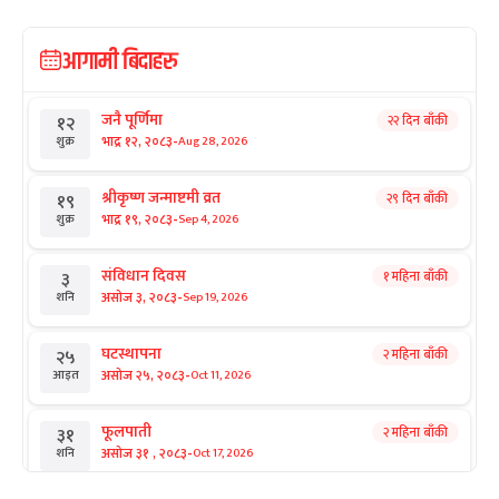
आगामी बिदाहरु
जनै पूर्णिमा
२२ दिन बाँकी
१२
-
भाद्र १२, २०८३
Aug 28, 2026
शुक्र
श्रीकृष्ण जन्माष्टमी व्रत
२९ दिन बाँकी
१९
-
भाद्र १९, २०८३
Sep 4, 2026
शुक्र
संविधान दिवस
१ महिना बाँकी
३
-
असोज ३, २०८३
Sep 19, 2026
शनि
घटस्थापना
२ महिना बाँकी
२५
-
असोज २५, २०८३
Oct 11, 2026
आइत
फूलपाती
२ महिना बाँकी
३१
-
असोज ३१ , २०८३
Oct 17, 2026
शनि