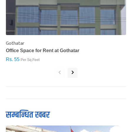
Gothatar
S
Office Space for Rent at Gothatar
H
Rs. 55
R
Per Sq.Feet
‹
›
सम्बन्धित खबर