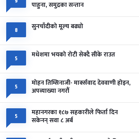
९
पाहुना, समुद्रका सन्तान
-
चैत्र ८, २०८३
Mar 22, 2027
सोम
सुनचाँदीको मूल्य बढ्यो
८
मधेशमा भयको रोटी सेक्दै सीके राउत
५
मोहन तिम्सिनाजी- मार्क्सवाद देववाणी होइन,
५
अपव्याख्या नगरौं
महानगरका १८७ सहकारीले फिर्ता दिन
५
सकेनन् सवा ८ अर्ब