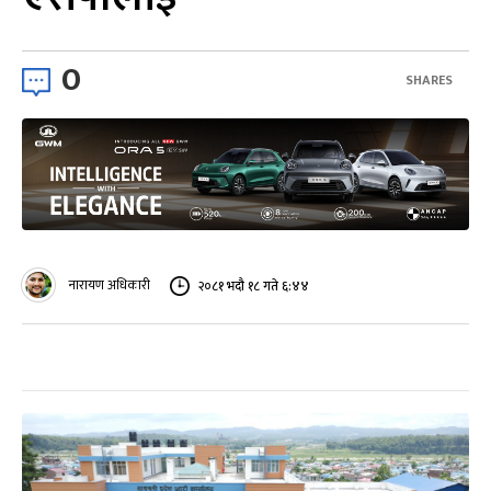
0
SHARES
नारायण अधिकारी
२०८१ भदौ १८ गते ६:४४