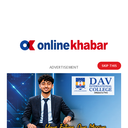
यो खबर पढेर तपाईलाई कस्तो महसुस भयो ?
96%
0%
0%
3%
खुसी
दुःखी
अचम्मित
उत्साहित
1%
SKIP THIS
ADVERTISEMENT
आक्रोशित
प्रतिक्रिया
भर्खरै
पुराना
लोकप्रिय