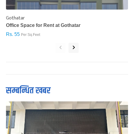
Gothatar
S
Office Space for Rent at Gothatar
H
Rs. 55
R
Per Sq.Feet
‹
›
सम्बन्धित खबर