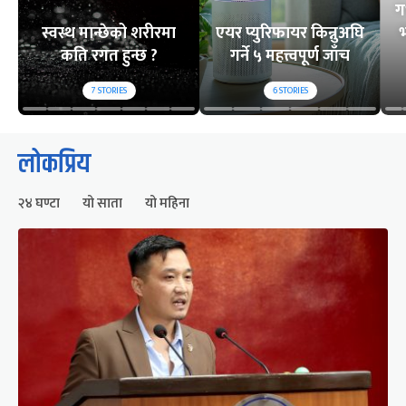
ग
स्वस्थ मान्छेको शरीरमा
एयर प्युरिफायर किन्नुअघि
भ
कति रगत हुन्छ ?
गर्ने ५ महत्त्वपूर्ण जाँच
7
STORIES
6
STORIES
लोकप्रिय
२४ घण्टा
यो साता
यो महिना