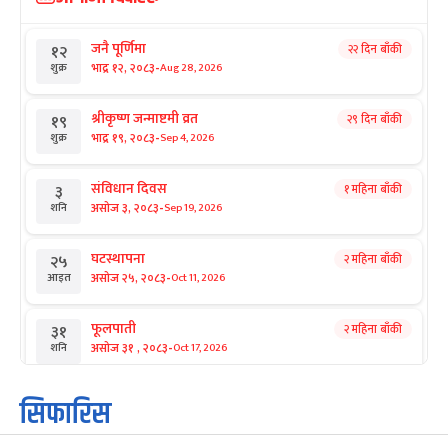
जनै पूर्णिमा
२२ दिन बाँकी
१२
-
भाद्र १२, २०८३
Aug 28, 2026
शुक्र
श्रीकृष्ण जन्माष्टमी व्रत
२९ दिन बाँकी
१९
-
भाद्र १९, २०८३
Sep 4, 2026
शुक्र
संविधान दिवस
१ महिना बाँकी
३
-
असोज ३, २०८३
Sep 19, 2026
शनि
घटस्थापना
२ महिना बाँकी
२५
-
असोज २५, २०८३
Oct 11, 2026
आइत
फूलपाती
२ महिना बाँकी
३१
-
असोज ३१ , २०८३
Oct 17, 2026
शनि
कार्तिक सङ्क्रान्ति
२ महिना बाँकी
१
सिफारिस
-
कार्तिक १, २०८३
Oct 18, 2026
आइत