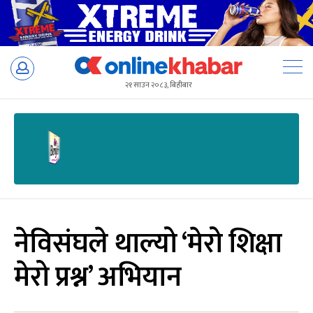
Skip
to
२१ साउन २०८३, बिहीबार
content
नेविसंघले थाल्यो ‘मेरो शिक्षा
मेरो प्रश्न’ अभियान