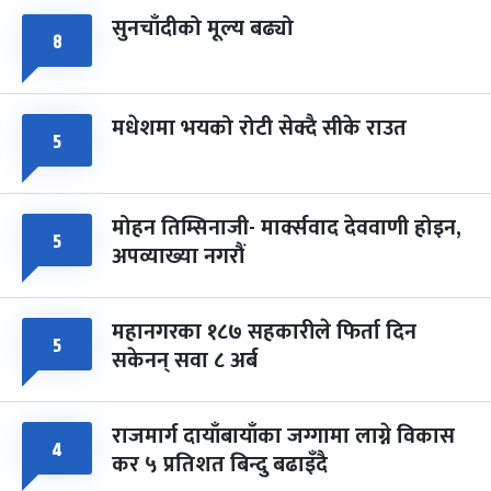
सुनचाँदीको मूल्य बढ्यो
८
मधेशमा भयको रोटी सेक्दै सीके राउत
५
मोहन तिम्सिनाजी- मार्क्सवाद देववाणी होइन,
५
अपव्याख्या नगरौं
महानगरका १८७ सहकारीले फिर्ता दिन
५
सकेनन् सवा ८ अर्ब
राजमार्ग दायाँबायाँका जग्गामा लाग्ने विकास
४
कर ५ प्रतिशत बिन्दु बढाइँदै