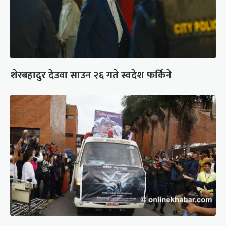
शेरबहादुर देउवा साउन २६ गते स्वदेश फर्किने