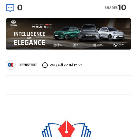
0
10
SHARES
अनलाइनखबर
२०८१ भदौ २४ गते १८:४८