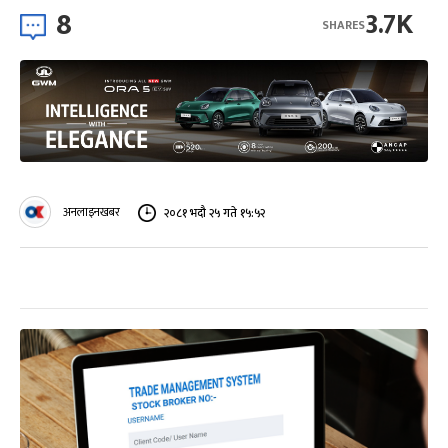
8
3.7K
SHARES
अनलाइनखबर
२०८१ भदौ २५ गते १५:५२