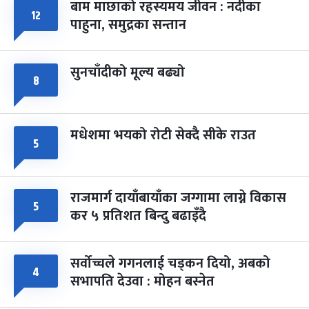
बाम माछाको रहस्यमय जीवन : नदीका
फागुपूर्णिमा
७ महिना बाँकी
८
१२
पाहुना, समुद्रका सन्तान
-
चैत्र ८, २०८३
Mar 22, 2027
सोम
सुनचाँदीको मूल्य बढ्यो
८
मधेशमा भयको रोटी सेक्दै सीके राउत
५
राजमार्ग दायाँबायाँका जग्गामा लाग्ने विकास
५
कर ५ प्रतिशत बिन्दु बढाइँदै
सर्वोच्चले गगनलाई चड्कन दियो, अबको
४
सभापति देउवा : मोहन बस्नेत