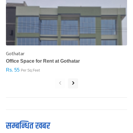
Gothatar
S
Office Space for Rent at Gothatar
H
Rs. 55
R
Per Sq.Feet
‹
›
सम्बन्धित खबर