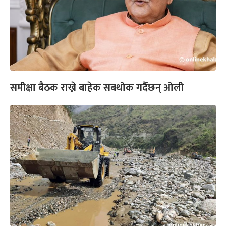
समीक्षा बैठक राख्ने बाहेक सबथोक गर्दैछन् ओली