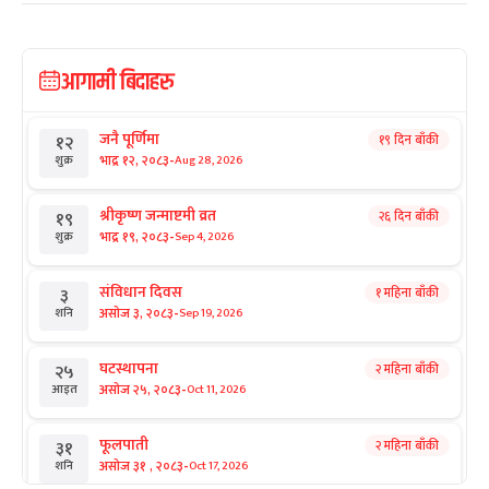
आगामी बिदाहरु
जनै पूर्णिमा
१९ दिन बाँकी
१२
-
भाद्र १२, २०८३
Aug 28, 2026
शुक्र
श्रीकृष्ण जन्माष्टमी व्रत
२६ दिन बाँकी
१९
-
भाद्र १९, २०८३
Sep 4, 2026
शुक्र
संविधान दिवस
१ महिना बाँकी
३
-
असोज ३, २०८३
Sep 19, 2026
शनि
घटस्थापना
२ महिना बाँकी
२५
-
असोज २५, २०८३
Oct 11, 2026
आइत
फूलपाती
२ महिना बाँकी
३१
-
असोज ३१ , २०८३
Oct 17, 2026
शनि