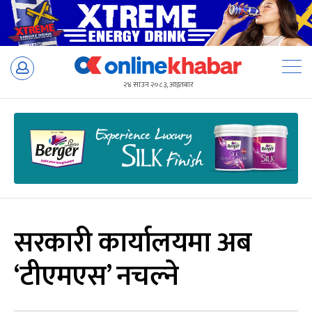
Skip
to
२४ साउन २०८३, आइतबार
content
सरकारी कार्यालयमा अब
‘टीएमएस’ नचल्ने