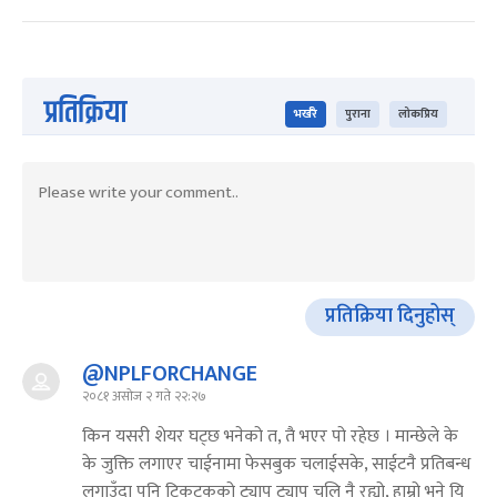
प्रतिक्रिया
भर्खरै
पुराना
लोकप्रिय
प्रतिक्रिया दिनुहोस्
@NPLFORCHANGE
२०८१ असोज २ गते २२:२७
किन यसरी शेयर घट्छ भनेको त, तै भएर पो रहेछ । मान्छेले के
के जुक्ति लगाएर चाईनामा फेसबुक चलाईसके, साईटनै प्रतिबन्ध
लगाउँदा पनि टिकटकको ट्याप ट्याप चलि नै रह्यो, हाम्रो भने यि