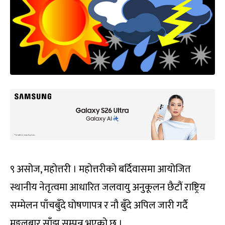
९ असोज, महोत्तरी । महोत्तरीको बर्दिवासमा आयोजित
स्थानीय नेतृत्वमा आधारित जलवायु अनुकूलन छैटौं राष्ट्रिय
सम्मेलन पाँचबुँदे घोषणापत्र र नौ बुँदे अपिल जारी गर्दै
मङ्गलबार साँझ सम्पन्न भएको छ ।