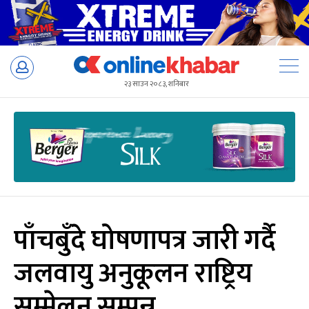
Skip
to
२३ साउन २०८३, शनिबार
content
पाँचबुँदे घोषणापत्र जारी गर्दै
जलवायु अनुकूलन राष्ट्रिय
सम्मेलन सम्पन्न