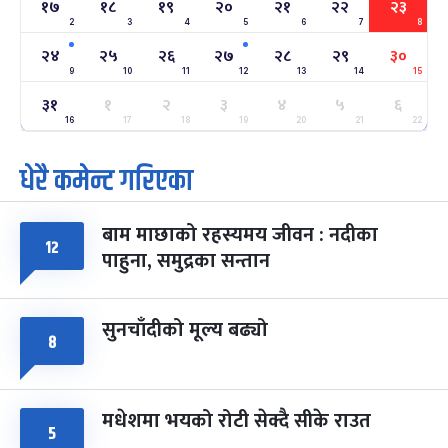
१७
१८
१९
२०
२१
२२
२३
2
3
4
5
6
7
8
अन्तराष्ट्रिय नारी दिवस
७ महिना बाँकी
२४
-
२४
२५
२६
२७
२८
२९
३०
फाल्गुन २४, २०८३
Mar 8, 2027
सोम
9
10
11
12
13
14
15
३१
ग्याल्पो ल्होसार
१
२
३
४
५
६
७ महिना बाँकी
२५
-
फाल्गुन २५, २०८३
Mar 9, 2027
मंगल
16
17
18
19
20
21
22
धेरै कमेन्ट गरिएका
पूर्णिमा व्रत
७ महिना बाँकी
७
-
चैत्र ७, २०८३
Mar 21, 2027
आइत
बाम माछाको रहस्यमय जीवन : नदीका
फागुपूर्णिमा
१२
७ महिना बाँकी
८
पाहुना, समुद्रका सन्तान
-
चैत्र ८, २०८३
Mar 22, 2027
सोम
सुनचाँदीको मूल्य बढ्यो
८
मधेशमा भयको रोटी सेक्दै सीके राउत
५