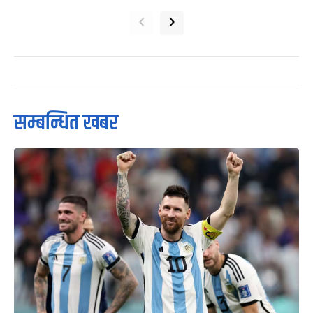
‹
›
सम्बन्धित खबर