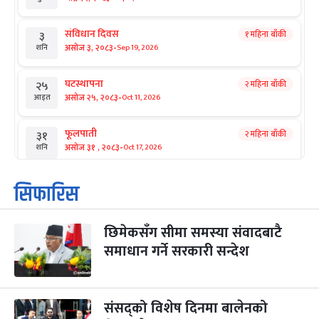
संविधान दिवस
१ महिना बाँकी
३
-
असोज ३, २०८३
Sep 19, 2026
शनि
घटस्थापना
२ महिना बाँकी
२५
-
असोज २५, २०८३
Oct 11, 2026
आइत
फूलपाती
२ महिना बाँकी
३१
-
असोज ३१ , २०८३
Oct 17, 2026
शनि
कार्तिक सङ्क्रान्ति
२ महिना बाँकी
१
सिफारिस
-
कार्तिक १, २०८३
Oct 18, 2026
आइत
छिमेकसँग सीमा समस्या संवादबाटै
महानवमी
२ महिना बाँकी
३
-
समाधान गर्ने सरकारी सन्देश
कार्तिक ३, २०८३
Oct 20, 2026
मंगल
विजयादशमी
२ महिना बाँकी
४
-
कार्तिक ४, २०८३
Oct 21, 2026
बुध
संसद्को विशेष दिनमा बालेनको