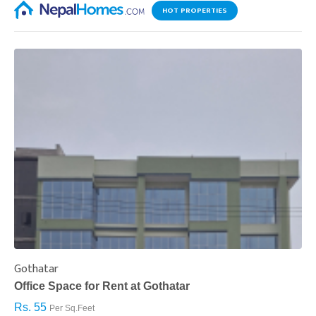
HOT PROPERTIES
Gothatar
S
Office Space for Rent at Gothatar
H
Rs. 55
R
Per Sq.Feet