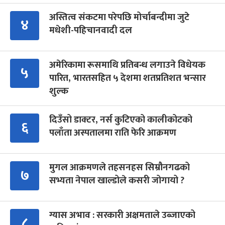
अस्तित्व संकटमा परेपछि मोर्चाबन्दीमा जुटे
४
मधेशी-पहिचानवादी दल
अमेरिकामा रूसमाथि प्रतिबन्ध लगाउने विधेयक
५
पारित, भारतसहित ५ देशमा शतप्रतिशत भन्सार
शुल्क
दिउँसो डाक्टर, नर्स कुटिएको कालीकोटको
६
पलाँता अस्पतालमा राति फेरि आक्रमण
मुगल आक्रमणले तहसनहस सिम्रौनगढको
७
सभ्यता नेपाल खाल्डोले कसरी जोगायो ?
ग्यास अभाव : सरकारी अक्षमताले उब्जाएको
८