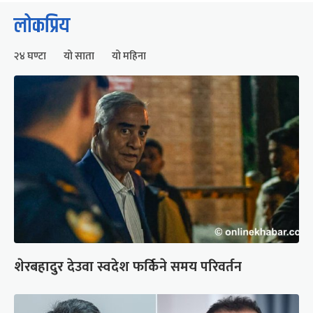
लोकप्रिय
२४ घण्टा
यो साता
यो महिना
शेरबहादुर देउवा स्वदेश फर्किने समय परिवर्तन