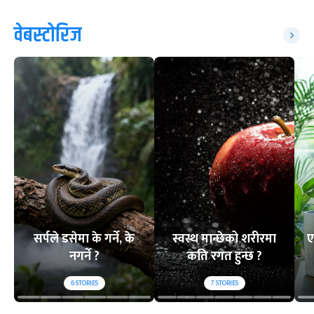
वेबस्टोरिज
सर्पले डसेमा के गर्ने, के
स्वस्थ मान्छेको शरीरमा
ए
नगर्ने ?
कति रगत हुन्छ ?
6
STORIES
7
STORIES