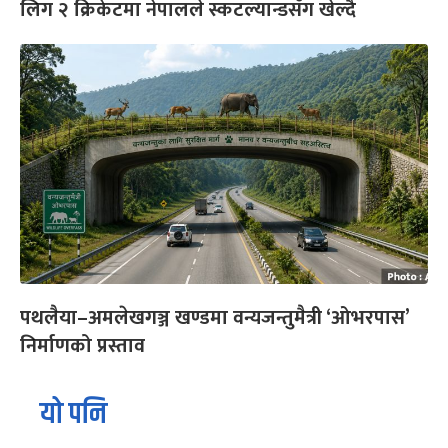
लिग २ क्रिकेटमा नेपालले स्कटल्यान्डसँग खेल्दै
पथलैया–अमलेखगञ्ज खण्डमा वन्यजन्तुमैत्री ‘ओभरपास’
निर्माणको प्रस्ताव
यो पनि