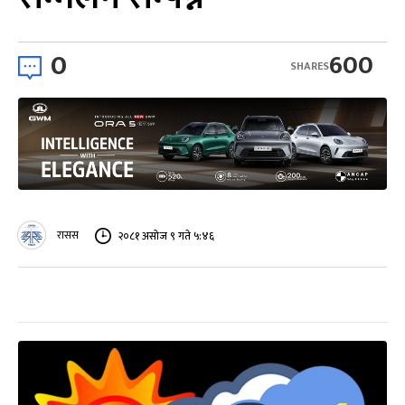
0
600
SHARES
रासस
२०८१ असोज ९ गते ५:४६