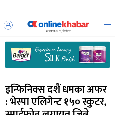
Skip
to
२१ साउन २०८३, बिहीबार
content
इन्फिनिक्स दशैं धमका अफर
: भेस्पा एलिगेन्ट १५० स्कुटर,
स्मार्टफोन लगायत जित्ने