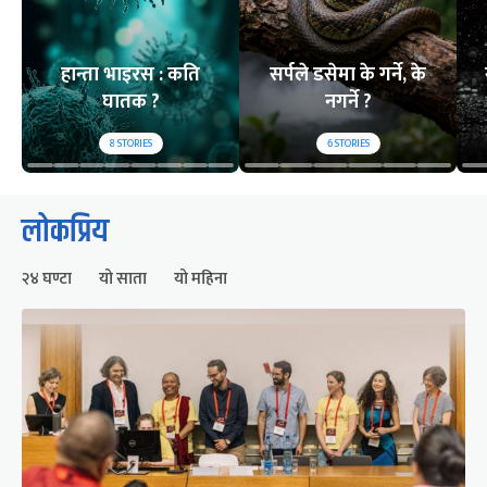
हान्ता भाइरस : कति
सर्पले डसेमा के गर्ने, के
घातक ?
नगर्ने ?
8
STORIES
6
STORIES
लोकप्रिय
२४ घण्टा
यो साता
यो महिना