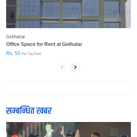
Gothatar
S
Office Space for Rent at Gothatar
H
Rs. 55
R
Per Sq.Feet
‹
›
सम्बन्धित खबर