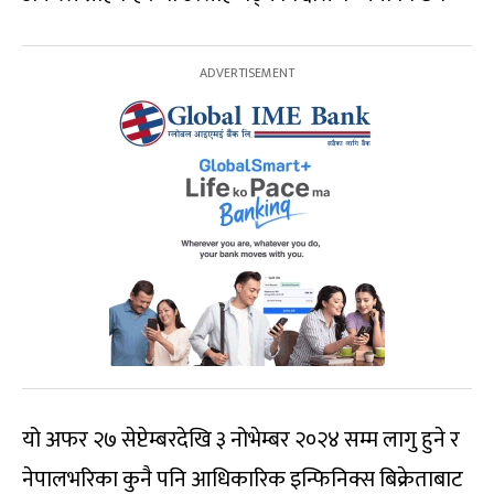
यो अफर २७ सेप्टेम्बरदेखि ३ नोभेम्बर २०२४ सम्म लागु हुने र
नेपालभरिका कुनै पनि आधिकारिक इन्फिनिक्स बिक्रेताबाट