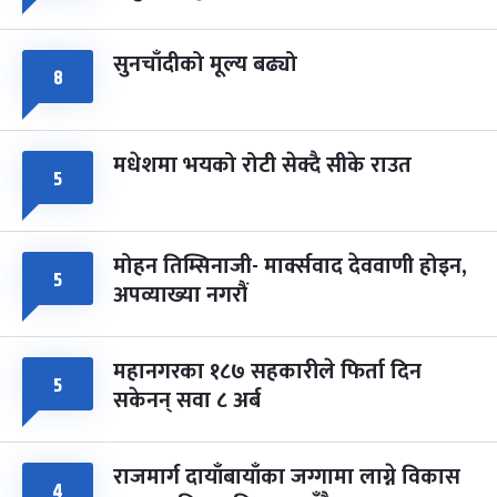
सुनचाँदीको मूल्य बढ्यो
८
मधेशमा भयको रोटी सेक्दै सीके राउत
५
मोहन तिम्सिनाजी- मार्क्सवाद देववाणी होइन,
५
अपव्याख्या नगरौं
महानगरका १८७ सहकारीले फिर्ता दिन
५
सकेनन् सवा ८ अर्ब
राजमार्ग दायाँबायाँका जग्गामा लाग्ने विकास
४