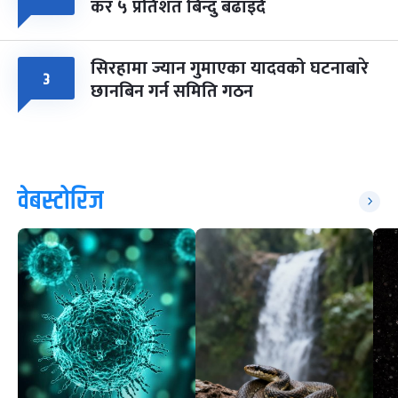
कर ५ प्रतिशत बिन्दु बढाइँदै
सिरहामा ज्यान गुमाएका यादवको घटनाबारे
३
छानबिन गर्न समिति गठन
वेबस्टोरिज