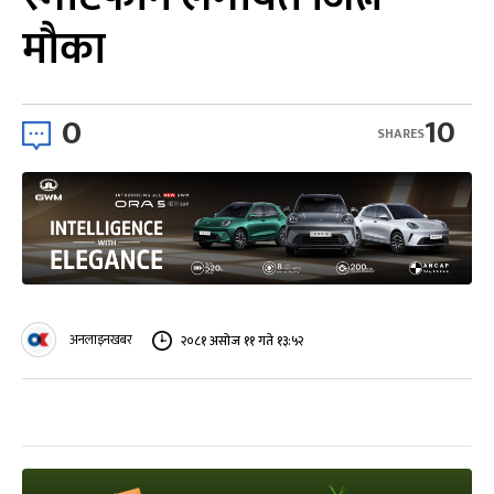
मौका
0
10
SHARES
अनलाइनखबर
२०८१ असोज ११ गते १३:५२