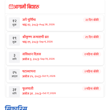
आगामी बिदाहरु
जनै पूर्णिमा
२२ दिन बाँकी
१२
-
भाद्र १२, २०८३
Aug 28, 2026
शुक्र
श्रीकृष्ण जन्माष्टमी व्रत
२९ दिन बाँकी
१९
-
भाद्र १९, २०८३
Sep 4, 2026
शुक्र
संविधान दिवस
१ महिना बाँकी
३
-
असोज ३, २०८३
Sep 19, 2026
शनि
घटस्थापना
२ महिना बाँकी
२५
-
असोज २५, २०८३
Oct 11, 2026
आइत
फूलपाती
२ महिना बाँकी
३१
-
असोज ३१ , २०८३
Oct 17, 2026
शनि
कार्तिक सङ्क्रान्ति
२ महिना बाँकी
१
सिफारिस