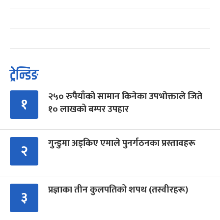
ट्रेन्डिङ
२५० रुपैयाँको सामान किनेका उपभोक्ताले जिते
१
१० लाखको बम्पर उपहार
गुन्डुमा अड्किए एमाले पुनर्गठनका प्रस्तावहरू
२
प्रज्ञाका तीन कुलपतिको शपथ (तस्वीरहरू)
३