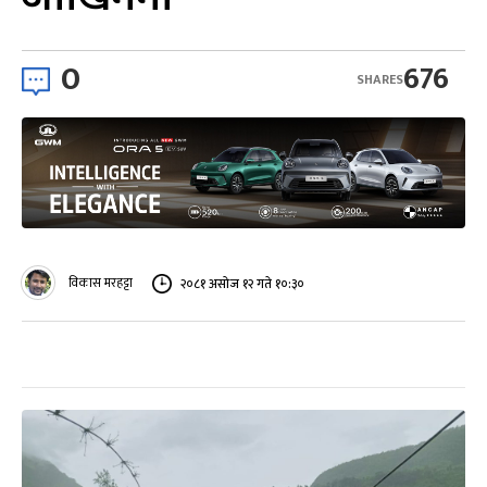
0
676
SHARES
विकास मरहट्टा
२०८१ असोज १२ गते १०:३०