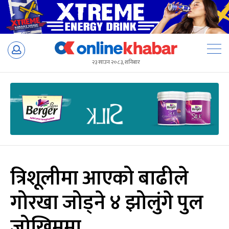
Skip
to
२३ साउन २०८३, शनिबार
content
त्रिशूलीमा आएको बाढीले
गोरखा जोड्ने ४ झोलुंगे पुल
जोखिममा