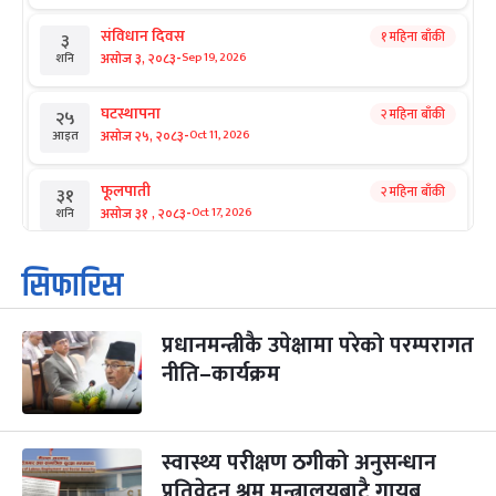
संविधान दिवस
१ महिना बाँकी
३
-
असोज ३, २०८३
Sep 19, 2026
शनि
घटस्थापना
२ महिना बाँकी
२५
-
असोज २५, २०८३
Oct 11, 2026
आइत
फूलपाती
२ महिना बाँकी
३१
-
असोज ३१ , २०८३
Oct 17, 2026
शनि
कार्तिक सङ्क्रान्ति
२ महिना बाँकी
१
सिफारिस
-
कार्तिक १, २०८३
Oct 18, 2026
आइत
प्रधानमन्त्रीकै उपेक्षामा परेको परम्परागत
महानवमी
२ महिना बाँकी
३
-
नीति–कार्यक्रम
कार्तिक ३, २०८३
Oct 20, 2026
मंगल
विजयादशमी
२ महिना बाँकी
४
-
कार्तिक ४, २०८३
Oct 21, 2026
बुध
स्वास्थ्य परीक्षण ठगीको अनुसन्धान
प्रतिवेदन श्रम मन्त्रालयबाटै गायब