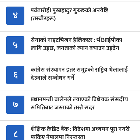
पर्वतारोही पुरबहादुर गुरुङको अन्त्येष्टि
४
(तस्वीरहरू)
सेनाको नाइटभिजन हेलिकप्टर : भीआईपीका
५
लागि उड्छ, जनताको ज्यान बचाउन उड्दैन
कांग्रेस संस्थापन इतर समूहको राष्ट्रिय भेलालाई
६
देउवाले सम्बोधन गर्ने
प्रधानमन्त्री बालेनले ल्याएको विधेयक संसदीय
७
समितिबाट जस्ताको तस्तै सदर
शैक्षिक क्रेडिट बैंक : विदेशमा अध्ययन पूरा नगरी
८
फर्किए नेपालमा निरन्तरता