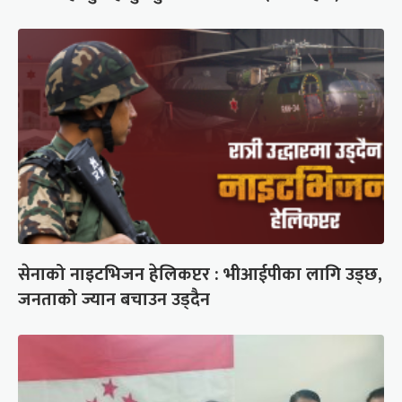
सेनाको नाइटभिजन हेलिकप्टर : भीआईपीका लागि उड्छ,
जनताको ज्यान बचाउन उड्दैन