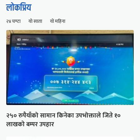
लोकप्रिय
२४ घण्टा
यो साता
यो महिना
२५० रुपैयाँको सामान किनेका उपभोक्ताले जिते १०
लाखको बम्पर उपहार