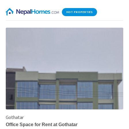
HOT PROPERTIES
Gothatar
S
Office Space for Rent at Gothatar
H