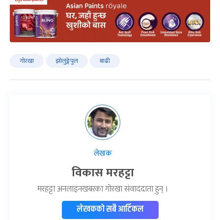
गोरखा
झोलुङ्गेपुल
बाढी
लेखक
विकास मरहट्टा
मरहट्टा अनलाइनखबरका गोरखा संवाददाता हुन् ।
लेखकको सबै आर्टिकल