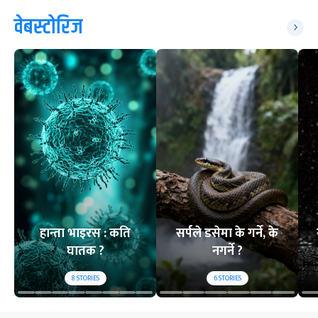
वेबस्टोरिज
हान्ता भाइरस : कति
सर्पले डसेमा के गर्ने, के
घातक ?
नगर्ने ?
8
STORIES
6
STORIES