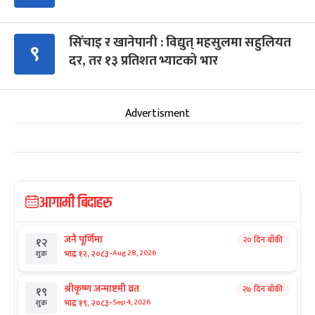
सिँचाइ र खानेपानी : विद्युत् महसुलमा सहुलियत
९
दर, तर १३ प्रतिशत भ्याटको भार
Advertisment
आगामी बिदाहरु
जनै पूर्णिमा
२० दिन बाँकी
१२
-
भाद्र १२, २०८३
Aug 28, 2026
शुक्र
श्रीकृष्ण जन्माष्टमी व्रत
२७ दिन बाँकी
१९
-
भाद्र १९, २०८३
Sep 4, 2026
शुक्र