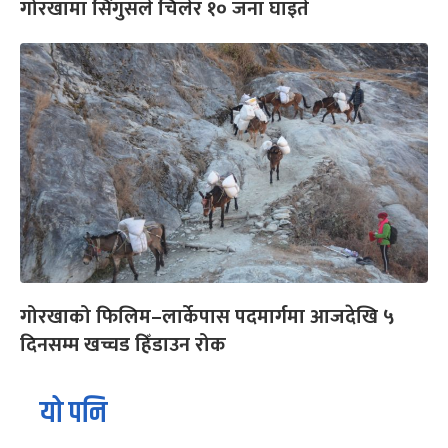
गोरखामा सिंगुसले चिलेर १० जना घाइते
गोरखाको फिलिम–लार्केपास पदमार्गमा आजदेखि ५
दिनसम्म खच्चड हिँडाउन रोक
यो पनि