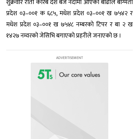
शुक्रवार राती करिब दश बजे नदीमा आएको बाढीले बाग्मती
प्रदेश ०३–००१ क ६८५, मधेश प्रदेश ०३–००१ ख ७५४२ र
मधेश प्रदेश ०३–००१ ख ७५४८ नम्बरको टिपर र बा २ ख
१४२७ नम्वरको जेसिभि बगाएको प्रहरीले जनाएको छ ।