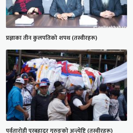
प्रज्ञाका तीन कुलपतिको शपथ (तस्वीरहरू)
पर्वतारोही पुरबहादुर गुरुङको अन्त्येष्टि (तस्वीरहरू)