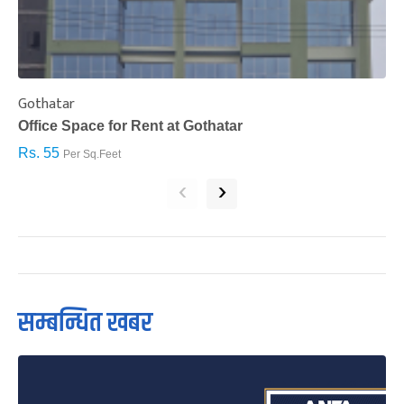
Gothatar
S
Office Space for Rent at Gothatar
H
Rs. 55
R
Per Sq.Feet
‹
›
सम्बन्धित खबर