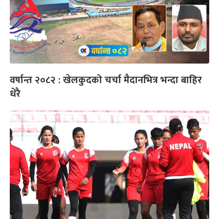
वर्षान्त २०८२ : खेलकुदको चर्चा मैदानभित्र भन्दा बाहिर
धेरै