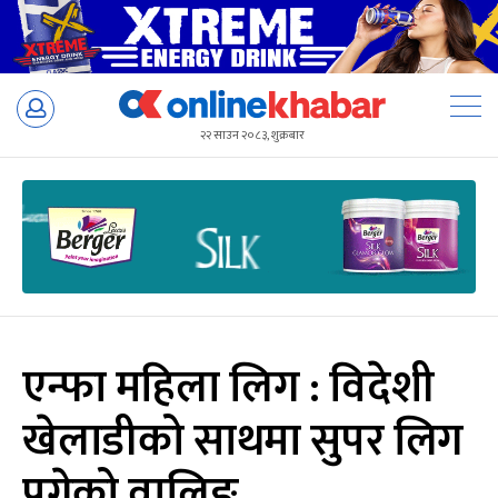
Skip
to
२२ साउन २०८३, शुक्रबार
content
एन्फा महिला लिग : विदेशी
खेलाडीको साथमा सुपर लिग
पुगेको वालिङ