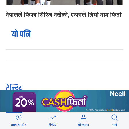
नेपालले फिफा सिरिज नखेल्ने, एन्फाले लियो नाम फिर्ता
यो पनि
ट्रेन्डिङ
संसद्को रोष्ट्रमबाटै गृहमन्त्रीले दिए प्रश्न नगर्न
१
चेतावनी
ताजा अपडेट
ट्रेन्डिङ
प्रोफाइल
सर्च
कांग्रेसको आधिकारिकता विवादमा सर्वोच्चले