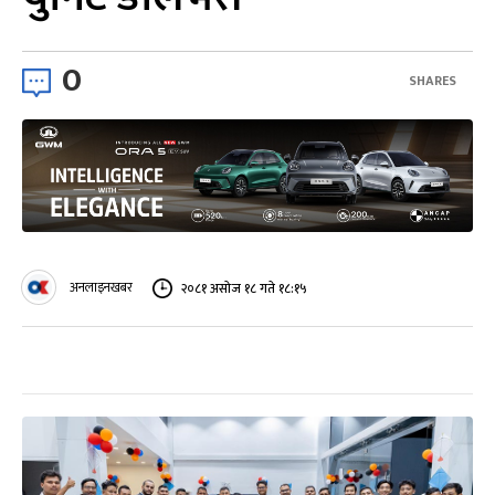
0
SHARES
अनलाइनखबर
२०८१ असोज १८ गते १८:१५