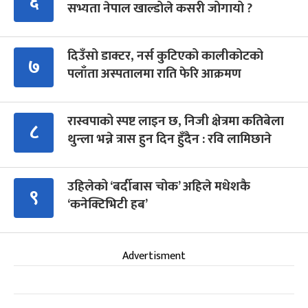
६
सभ्यता नेपाल खाल्डोले कसरी जोगायो ?
दिउँसो डाक्टर, नर्स कुटिएको कालीकोटको
७
पलाँता अस्पतालमा राति फेरि आक्रमण
रास्वपाको स्पष्ट लाइन छ, निजी क्षेत्रमा कतिबेला
८
थुन्ला भन्ने त्रास हुन दिन हुँदैन : रवि लामिछाने
उहिलेको ‘बर्दीबास चोक’ अहिले मधेशकै
९
‘कनेक्टिभिटी हब’
Advertisment