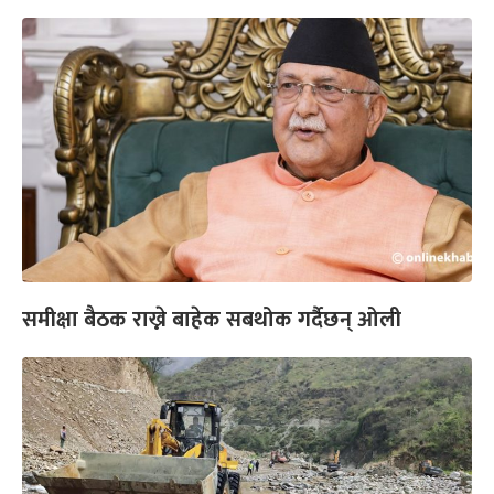
समीक्षा बैठक राख्ने बाहेक सबथोक गर्दैछन् ओली