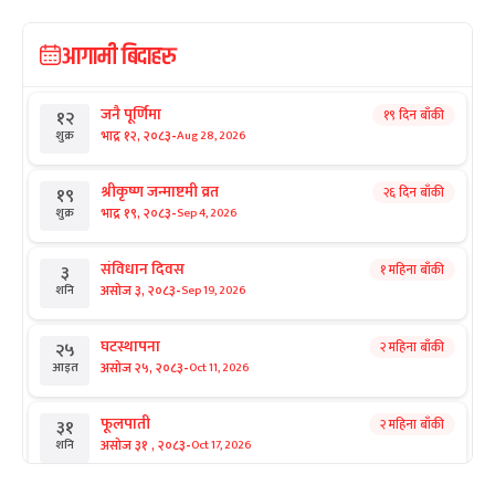
आगामी बिदाहरु
जनै पूर्णिमा
१९ दिन बाँकी
१२
-
भाद्र १२, २०८३
Aug 28, 2026
शुक्र
श्रीकृष्ण जन्माष्टमी व्रत
२६ दिन बाँकी
१९
-
भाद्र १९, २०८३
Sep 4, 2026
शुक्र
संविधान दिवस
१ महिना बाँकी
३
-
असोज ३, २०८३
Sep 19, 2026
शनि
घटस्थापना
२ महिना बाँकी
२५
-
असोज २५, २०८३
Oct 11, 2026
आइत
फूलपाती
२ महिना बाँकी
३१
-
असोज ३१ , २०८३
Oct 17, 2026
शनि