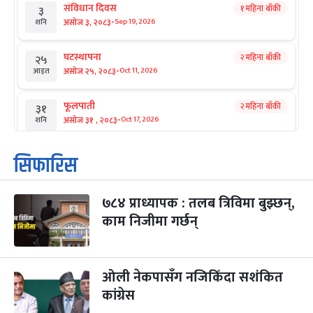
संविधान दिवस
१ महिना बाँकी
३
-
असोज ३, २०८३
Sep 19, 2026
शनि
घटस्थापना
२ महिना बाँकी
२५
-
असोज २५, २०८३
Oct 11, 2026
आइत
फूलपाती
२ महिना बाँकी
३१
-
असोज ३१ , २०८३
Oct 17, 2026
शनि
कार्तिक सङ्क्रान्ति
२ महिना बाँकी
१
सिफारिस
-
कार्तिक १, २०८३
Oct 18, 2026
आइत
७८४ प्राध्यापक : तलब त्रिविमा बुझ्छन्,
महानवमी
२ महिना बाँकी
३
-
काम निजीमा गर्छन्
कार्तिक ३, २०८३
Oct 20, 2026
मंगल
विजयादशमी
२ महिना बाँकी
४
-
कार्तिक ४, २०८३
Oct 21, 2026
बुध
ओली नेकपासँग नजिकिँदा सशंकित
कांग्रेस
पापा‌ङ्कुशा एकादशी व्रत
२ महिना बाँकी
५