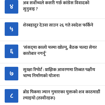
अब सर्वोच्चले कसरी गर्छ कांग्रेस विवादको
४
सुनुवाइ ?
शेरबहादुर देउवा साउन २६ गते स्वदेश फर्किने
५
‘संसद्‍मा कालो चस्मा खोल्नू, बैठक चल्दा सेयर
६
कारोबार नगर्नू’
सुरक्षा रिपोर्ट : प्राज्ञिक आवरणमा तिब्बत पक्षीय
७
भाष्य निर्माणको योजना
ब्रोड पिकमा ज्यान गुमाएका युक्तको शव काठमाडौं
८
ल्याइयो (तस्वीरहरू)