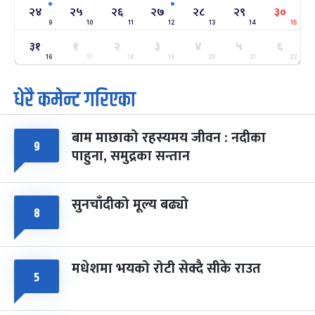
२४
२४
२५
२६
२७
२८
२९
३०
-
फाल्गुन २४, २०८३
Mar 8, 2027
सोम
9
10
11
12
13
14
15
३१
१
२
३
४
५
६
ग्याल्पो ल्होसार
७ महिना बाँकी
२५
-
16
17
18
19
20
21
22
फाल्गुन २५, २०८३
Mar 9, 2027
मंगल
धेरै कमेन्ट गरिएका
पूर्णिमा व्रत
७ महिना बाँकी
७
-
चैत्र ७, २०८३
Mar 21, 2027
आइत
बाम माछाको रहस्यमय जीवन : नदीका
९
फागुपूर्णिमा
७ महिना बाँकी
८
पाहुना, समुद्रका सन्तान
-
चैत्र ८, २०८३
Mar 22, 2027
सोम
सुनचाँदीको मूल्य बढ्यो
८
मधेशमा भयको रोटी सेक्दै सीके राउत
५