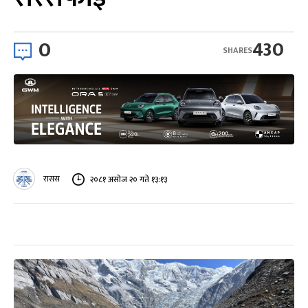
0
430
SHARES
रासस
२०८१ असोज २० गते १३:१३