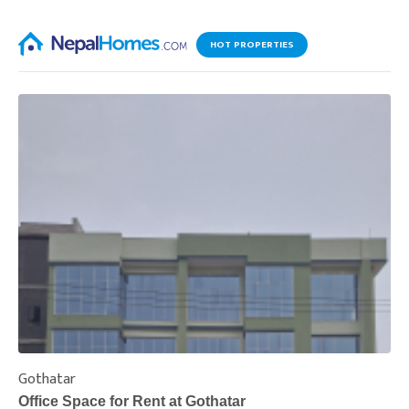
HOT PROPERTIES
Gothatar
S
Office Space for Rent at Gothatar
H