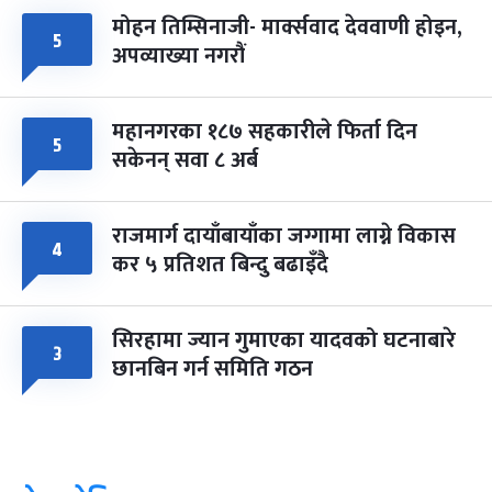
मोहन तिम्सिनाजी- मार्क्सवाद देववाणी होइन,
५
अपव्याख्या नगरौं
महानगरका १८७ सहकारीले फिर्ता दिन
५
सकेनन् सवा ८ अर्ब
राजमार्ग दायाँबायाँका जग्गामा लाग्ने विकास
४
कर ५ प्रतिशत बिन्दु बढाइँदै
सिरहामा ज्यान गुमाएका यादवको घटनाबारे
३
छानबिन गर्न समिति गठन