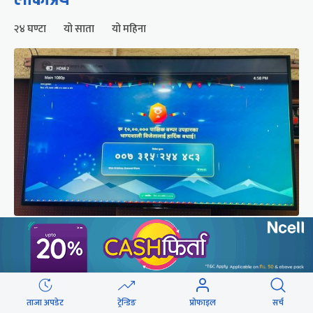
२४ घण्टा
यो साता
यो महिना
२५० रुपैयाँको सामान किनेका उपभोक्ताले जिते १०
लाखको बम्पर उपहार
ताजा अपडेट
ट्रेन्डिङ
प्रोफाइल
सर्च