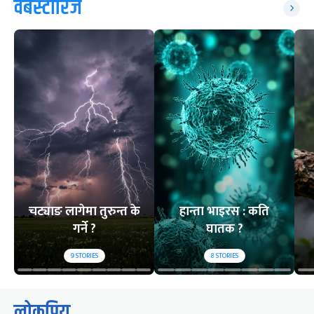
वेबस्टोरिज
चट्याङ लागेमा तुरुन्त के
हान्ता भाइरस : कति
गर्ने ?
घातक ?
9
STORIES
8
STORIES
लोकप्रिय