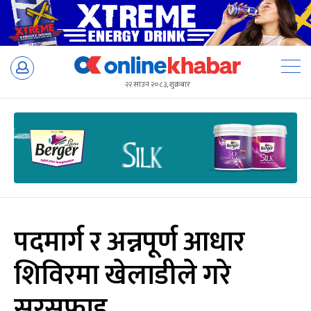
Skip
to
२२ साउन २०८३, शुक्रबार
content
पदमार्ग र अन्नपूर्ण आधार
शिविरमा खेलाडीले गरे
सरसफाइ