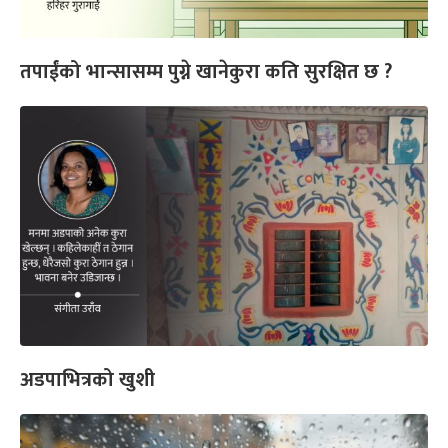
तपाईंको भान्सासम्म पुग्ने खानेकुरा कति सुरक्षित छ ?
अडपाभित्रको खुशी