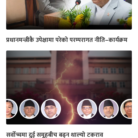
प्रधानमन्त्रीकै उपेक्षामा परेको परम्परागत नीति–कार्यक्रम
सर्वोच्चमा दुई समूहबीच बढ्न थाल्यो टकराव