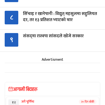
सिँचाइ र खानेपानी : विद्युत् महसुलमा सहुलियत
८
दर, तर १३ प्रतिशत भ्याटको भार
संसद्‍मा रास्वपा सांसदले खोजे सरकार
९
Advertisment
आगामी बिदाहरु
जनै पूर्णिमा
२० दिन बाँकी
१२