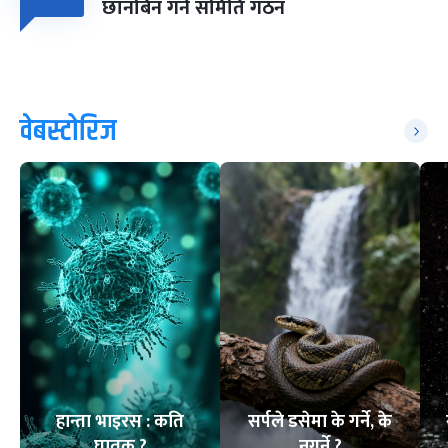
छानबिन गर्न समिति गठन
वेबस्टोरिज
हान्ता भाइरस : कति
सर्पले डसेमा के गर्ने, के
घातक ?
नगर्ने ?