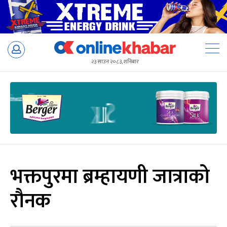
Skip
to
२३ साउन २०८३, शनिबार
content
भक्तपुरमा ब्रम्हायणी जात्राको
रौनक