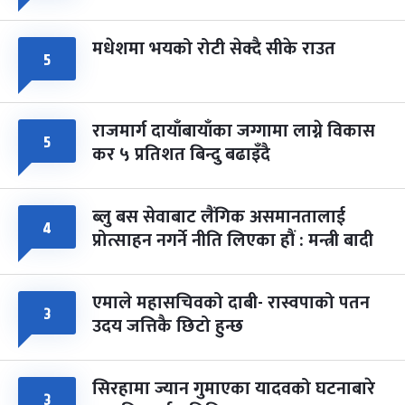
मधेशमा भयको रोटी सेक्दै सीके राउत
५
राजमार्ग दायाँबायाँका जग्गामा लाग्ने विकास
५
कर ५ प्रतिशत बिन्दु बढाइँदै
ब्लु बस सेवाबाट लैंगिक असमानतालाई
४
प्रोत्साहन नगर्ने नीति लिएका हौं : मन्त्री बादी
एमाले महासचिवको दाबी- रास्वपाको पतन
३
उदय जत्तिकै छिटो हुन्छ
सिरहामा ज्यान गुमाएका यादवको घटनाबारे
३