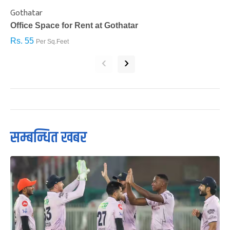
Gothatar
S
Office Space for Rent at Gothatar
H
Rs. 55
R
Per Sq.Feet
‹
›
सम्बन्धित खबर