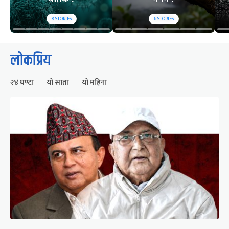
8
STORIES
6
STORIES
लोकप्रिय
२४ घण्टा
यो साता
यो महिना