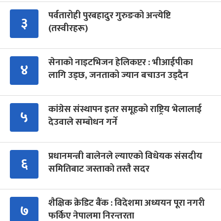
पर्वतारोही पुरबहादुर गुरुङको अन्त्येष्टि
३
(तस्वीरहरू)
सेनाको नाइटभिजन हेलिकप्टर : भीआईपीका
४
लागि उड्छ, जनताको ज्यान बचाउन उड्दैन
कांग्रेस संस्थापन इतर समूहको राष्ट्रिय भेलालाई
५
देउवाले सम्बोधन गर्ने
प्रधानमन्त्री बालेनले ल्याएको विधेयक संसदीय
६
समितिबाट जस्ताको तस्तै सदर
शैक्षिक क्रेडिट बैंक : विदेशमा अध्ययन पूरा नगरी
७
फर्किए नेपालमा निरन्तरता