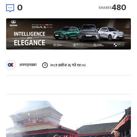
0
480
SHARES
अनलाइनखबर
२०८१ असोज २६ गते १४:०८