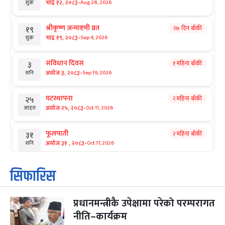
-
भाद्र १२, २०८३
Aug 28, 2026
शुक्र
श्रीकृष्ण जन्माष्टमी व्रत
२७ दिन बाँकी
१९
-
भाद्र १९, २०८३
Sep 4, 2026
शुक्र
संविधान दिवस
१ महिना बाँकी
३
-
असोज ३, २०८३
Sep 19, 2026
शनि
घटस्थापना
२ महिना बाँकी
२५
-
असोज २५, २०८३
Oct 11, 2026
आइत
फूलपाती
२ महिना बाँकी
३१
-
असोज ३१ , २०८३
Oct 17, 2026
शनि
कार्तिक सङ्क्रान्ति
२ महिना बाँकी
१
सिफारिस
-
कार्तिक १, २०८३
Oct 18, 2026
आइत
प्रधानमन्त्रीकै उपेक्षामा परेको परम्परागत
महानवमी
२ महिना बाँकी
३
-
नीति–कार्यक्रम
कार्तिक ३, २०८३
Oct 20, 2026
मंगल