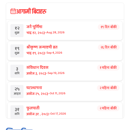
आगामी बिदाहरु
जनै पूर्णिमा
१९ दिन बाँकी
१२
-
भाद्र १२, २०८३
Aug 28, 2026
शुक्र
श्रीकृष्ण जन्माष्टमी व्रत
२६ दिन बाँकी
१९
-
भाद्र १९, २०८३
Sep 4, 2026
शुक्र
संविधान दिवस
१ महिना बाँकी
३
-
असोज ३, २०८३
Sep 19, 2026
शनि
घटस्थापना
२ महिना बाँकी
२५
-
असोज २५, २०८३
Oct 11, 2026
आइत
फूलपाती
२ महिना बाँकी
३१
-
असोज ३१ , २०८३
Oct 17, 2026
शनि
कार्तिक सङ्क्रान्ति
२ महिना बाँकी
१