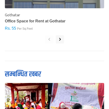
Gothatar
S
Office Space for Rent at Gothatar
H
Rs. 55
R
Per Sq.Feet
‹
›
सम्बन्धित खबर