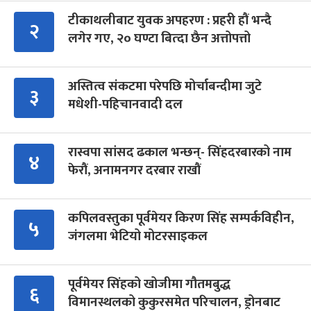
टीकाथलीबाट युवक अपहरण : प्रहरी हौं भन्दै
२
लगेर गए, २० घण्टा बित्दा छैन अत्तोपत्तो
अस्तित्व संकटमा परेपछि मोर्चाबन्दीमा जुटे
३
मधेशी-पहिचानवादी दल
रास्वपा सांसद ढकाल भन्छन्- सिंहदरबारको नाम
४
फेरौं, अनामनगर दरबार राखौं
कपिलवस्तुका पूर्वमेयर किरण सिंह सम्पर्कविहीन,
५
जंगलमा भेटियो मोटरसाइकल
पूर्वमेयर सिंहको खोजीमा गौतमबुद्ध
६
विमानस्थलको कुकुरसमेत परिचालन, ड्रोनबाट