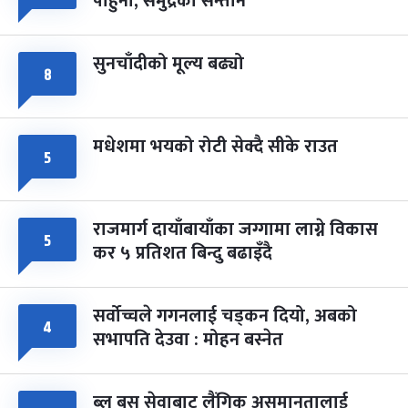
पाहुना, समुद्रका सन्तान
-
चैत्र ८, २०८३
Mar 22, 2027
सोम
सुनचाँदीको मूल्य बढ्यो
८
मधेशमा भयको रोटी सेक्दै सीके राउत
५
राजमार्ग दायाँबायाँका जग्गामा लाग्ने विकास
५
कर ५ प्रतिशत बिन्दु बढाइँदै
सर्वोच्चले गगनलाई चड्कन दियो, अबको
४
सभापति देउवा : मोहन बस्नेत
ब्लु बस सेवाबाट लैंगिक असमानतालाई