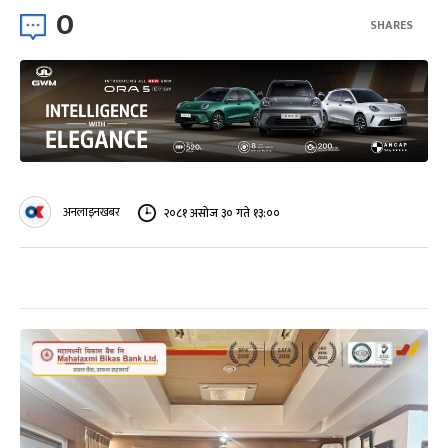
0
SHARES
अनलाइनखबर
२०८१ असोज ३० गते १३:००