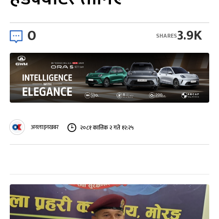
0
3.9K
SHARES
अनलाइनखबर
२०८१ कात्तिक २ गते १२:२५