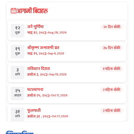
आगामी बिदाहरु
जनै पूर्णिमा
२० दिन बाँकी
१२
-
भाद्र १२, २०८३
Aug 28, 2026
शुक्र
श्रीकृष्ण जन्माष्टमी व्रत
२७ दिन बाँकी
१९
-
भाद्र १९, २०८३
Sep 4, 2026
शुक्र
संविधान दिवस
१ महिना बाँकी
३
-
असोज ३, २०८३
Sep 19, 2026
शनि
घटस्थापना
२ महिना बाँकी
२५
-
असोज २५, २०८३
Oct 11, 2026
आइत
फूलपाती
२ महिना बाँकी
३१
-
असोज ३१ , २०८३
Oct 17, 2026
शनि
कार्तिक सङ्क्रान्ति
२ महिना बाँकी
१