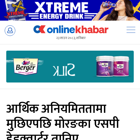
Skip
to
२३ साउन २०८३, शनिबार
content
आर्थिक अनियमिततामा
मुछिएपछि मोरङका एसपी
हेडक्वार्टर तानिए