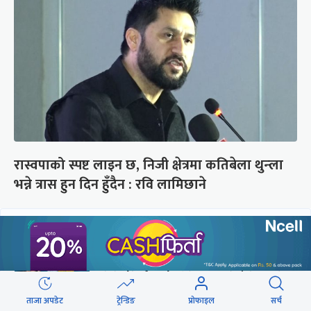
रास्वपाको स्पष्ट लाइन छ, निजी क्षेत्रमा कतिबेला थुन्ला
भन्ने त्रास हुन दिन हुँदैन : रवि लामिछाने
छुटाउनुभयो कि ?
संसद्लाई टेर्दैनन् प्रधानमन्त्री, लाचार
छन् सभामुख
ताजा अपडेट
ट्रेन्डिङ
प्रोफाइल
सर्च