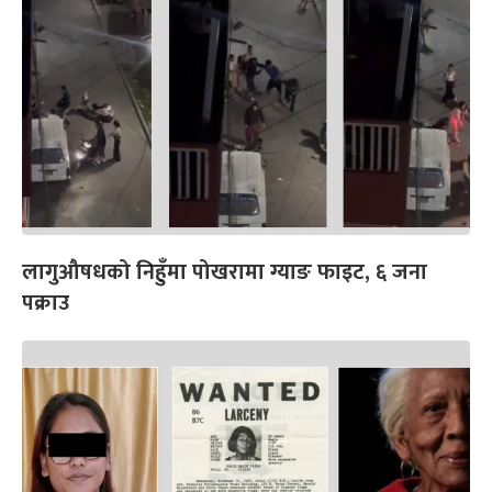
लागुऔषधको निहुँमा पोखरामा ग्याङ फाइट, ६ जना
पक्राउ