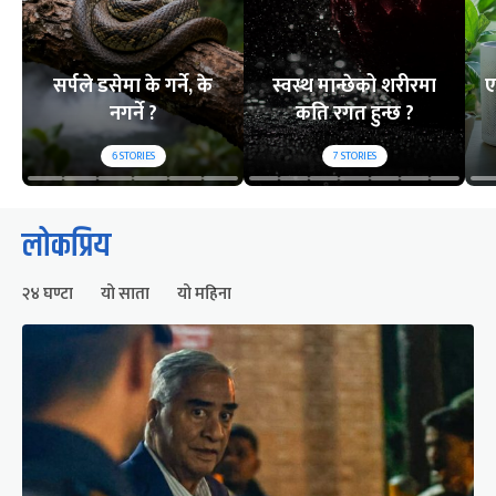
सर्पले डसेमा के गर्ने, के
स्वस्थ मान्छेको शरीरमा
ए
नगर्ने ?
कति रगत हुन्छ ?
6
STORIES
7
STORIES
लोकप्रिय
२४ घण्टा
यो साता
यो महिना