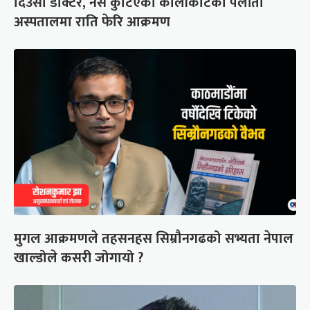
दिउँसो डाक्टर, नर्स कुटिएको कालीकोटको पलाँता
अस्पतालमा राति फेरि आक्रमण
मुगल आक्रमणले तहसनहस सिम्रौनगढको सभ्यता नेपाल
खाल्डोले कसरी जोगायो ?