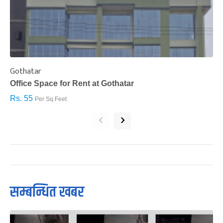
Gothatar
S
Office Space for Rent at Gothatar
H
Rs. 55
R
Per Sq.Feet
‹
›
सम्बन्धित खबर