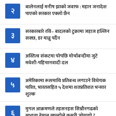
बालेनलाई मनीष झाको जवाफ : महान जनादेश
२
पाएको सरकार एक्लो छैन
सरकारबारे रवि– बादलको टुक्रामा जहाज हल्लिन
३
सक्छ, डर मान्नु पर्दैन
अस्तित्व संकटमा परेपछि मोर्चाबन्दीमा जुटे
४
मधेशी-पहिचानवादी दल
अमेरिकामा रूसमाथि प्रतिबन्ध लगाउने विधेयक
५
पारित, भारतसहित ५ देशमा शतप्रतिशत भन्सार
शुल्क
मुगल आक्रमणले तहसनहस सिम्रौनगढको
६
सभ्यता नेपाल खाल्डोले कसरी जोगायो ?