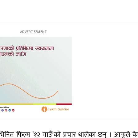
नित फिल्म ‘१२ गाउँ’को प्रचार थालेका छन् । आफूले क