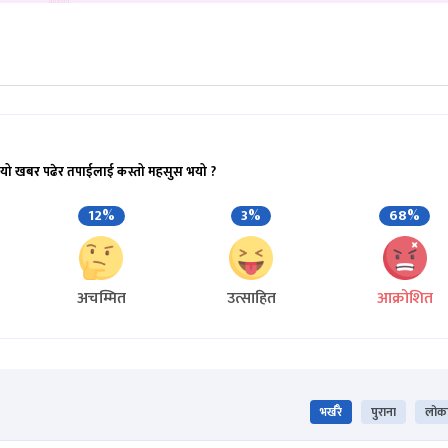
यो खबर पढेर तपाईलाई कस्तो महसुस भयो ?
12%
3%
68%
अचम्मित
उत्साहित
आक्रोशित
भर्खरै
पुराना
लोकप