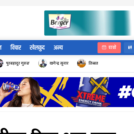
न
विचार
खेलकुद
अन्य
पात्रो
पुरबहादुर गुरुङ
खगेन्द्र सुनार
तिब्बत