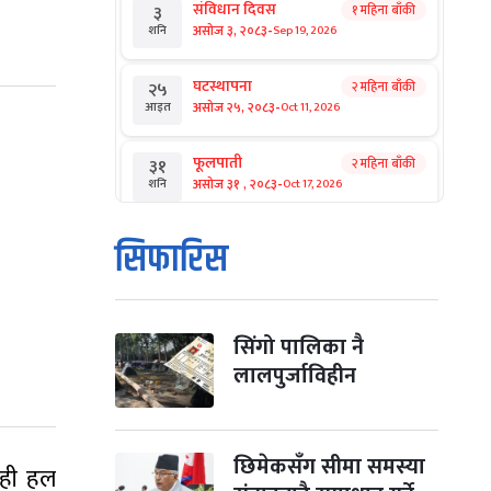
संविधान दिवस
१ महिना बाँकी
३
-
असोज ३, २०८३
Sep 19, 2026
शनि
घटस्थापना
२ महिना बाँकी
२५
-
असोज २५, २०८३
Oct 11, 2026
आइत
फूलपाती
२ महिना बाँकी
३१
-
असोज ३१ , २०८३
Oct 17, 2026
शनि
कार्तिक सङ्क्रान्ति
२ महिना बाँकी
१
सिफारिस
-
कार्तिक १, २०८३
Oct 18, 2026
आइत
महानवमी
२ महिना बाँकी
३
-
कार्तिक ३, २०८३
Oct 20, 2026
मंगल
सिंगो पालिका नै
लालपुर्जाविहीन
विजयादशमी
२ महिना बाँकी
४
-
कार्तिक ४, २०८३
Oct 21, 2026
बुध
छिमेकसँग सीमा समस्या
पापा‌ङ्कुशा एकादशी व्रत
ेही हल
२ महिना बाँकी
५
Oct 22, 2026