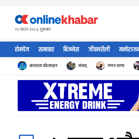
Skip
to
content
२२ साउन २०८३, शुक्रबार
होमपेज
समाचार
बिजनेस
जीवनशैली
मनोरञ्ज
करदाता प्रोत्साहन
संसद्
गगन थापा