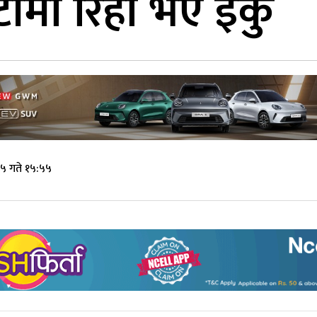
ीमा रिहा भए इकु
 ५ गते १५:५५