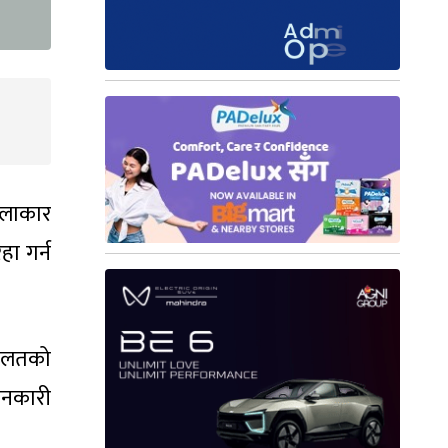
कलाकार
ा गर्न
दालतको
ानकारी