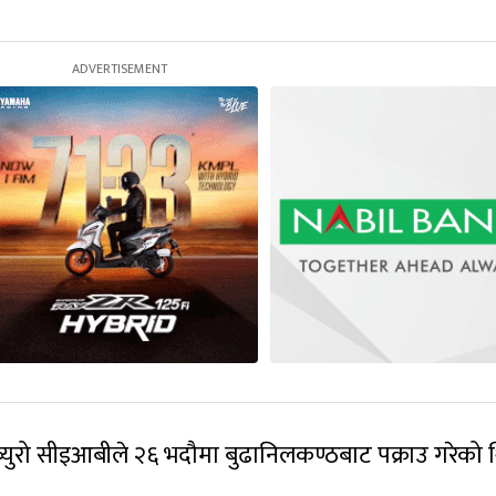
न ब्युरो सीइआबीले २६ भदौमा बुढानिलकण्ठबाट पक्राउ गरेको 