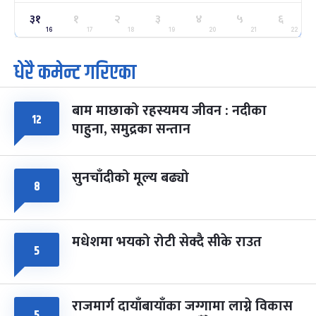
३१
ग्याल्पो ल्होसार
१
२
३
४
५
६
७ महिना बाँकी
२५
-
फाल्गुन २५, २०८३
Mar 9, 2027
मंगल
16
17
18
19
20
21
22
धेरै कमेन्ट गरिएका
पूर्णिमा व्रत
७ महिना बाँकी
७
-
चैत्र ७, २०८३
Mar 21, 2027
आइत
बाम माछाको रहस्यमय जीवन : नदीका
फागुपूर्णिमा
१२
७ महिना बाँकी
८
पाहुना, समुद्रका सन्तान
-
चैत्र ८, २०८३
Mar 22, 2027
सोम
सुनचाँदीको मूल्य बढ्यो
८
मधेशमा भयको रोटी सेक्दै सीके राउत
५
राजमार्ग दायाँबायाँका जग्गामा लाग्ने विकास
५