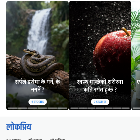
सर्पले डसेमा के गर्ने, के
स्वस्थ मान्छेको शरीरमा
ए
नगर्ने ?
कति रगत हुन्छ ?
6
STORIES
7
STORIES
लोकप्रिय