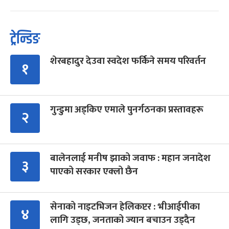
ट्रेन्डिङ
शेरबहादुर देउवा स्वदेश फर्किने समय परिवर्तन
१
गुन्डुमा अड्किए एमाले पुनर्गठनका प्रस्तावहरू
२
बालेनलाई मनीष झाको जवाफ : महान जनादेश
३
पाएको सरकार एक्लो छैन
सेनाको नाइटभिजन हेलिकप्टर : भीआईपीका
४
लागि उड्छ, जनताको ज्यान बचाउन उड्दैन