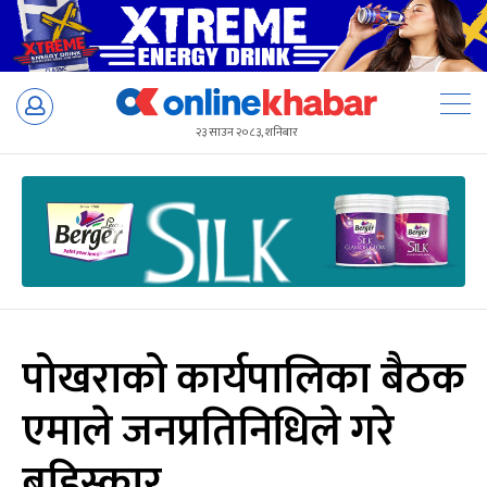
Skip
to
२३ साउन २०८३, शनिबार
content
पोखराको कार्यपालिका बैठक
एमाले जनप्रतिनिधिले गरे
बहिस्कार