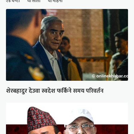
२४ घण्टा
यो साता
यो महिना
शेरबहादुर देउवा स्वदेश फर्किने समय परिवर्तन