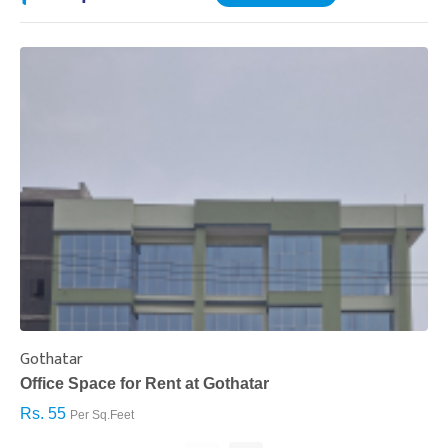
Gothatar
S
Office Space for Rent at Gothatar
H
Rs. 55
R
Per Sq.Feet