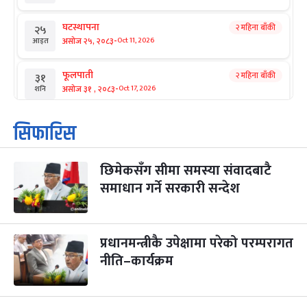
घटस्थापना
२ महिना बाँकी
२५
-
असोज २५, २०८३
Oct 11, 2026
आइत
फूलपाती
२ महिना बाँकी
३१
-
असोज ३१ , २०८३
Oct 17, 2026
शनि
कार्तिक सङ्क्रान्ति
२ महिना बाँकी
१
सिफारिस
-
कार्तिक १, २०८३
Oct 18, 2026
आइत
छिमेकसँग सीमा समस्या संवादबाटै
महानवमी
२ महिना बाँकी
३
-
समाधान गर्ने सरकारी सन्देश
कार्तिक ३, २०८३
Oct 20, 2026
मंगल
विजयादशमी
२ महिना बाँकी
४
-
कार्तिक ४, २०८३
Oct 21, 2026
बुध
प्रधानमन्त्रीकै उपेक्षामा परेको परम्परागत
नीति–कार्यक्रम
पापा‌ङ्कुशा एकादशी व्रत
२ महिना बाँकी
५
-
कार्तिक ५, २०८३
Oct 22, 2026
बिहि