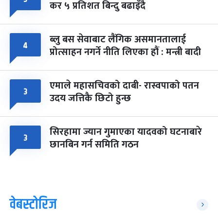
कर ५ प्रतिशत बिन्दु बढाइँदै
ब्लु बस सेवाबाट लैंगिक असमानतालाई
४
प्रोत्साहन नगर्ने नीति लिएका हौं : मन्त्री बादी
एमाले महासचिवको दाबी- रास्वपाको पतन
३
उदय जत्तिकै छिटो हुन्छ
सिरहामा ज्यान गुमाएका यादवको घटनाबारे
३
छानबिन गर्न समिति गठन
वेबस्टोरिज