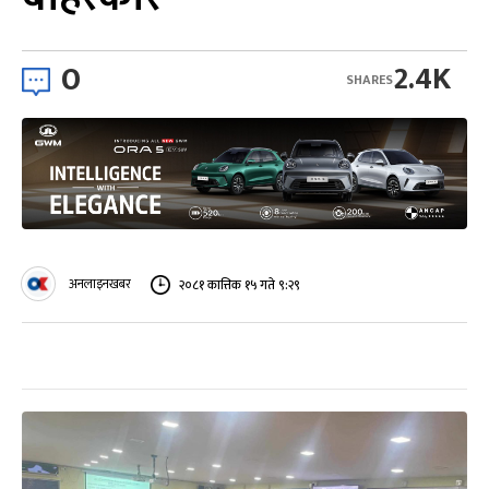
0
2.4K
SHARES
अनलाइनखबर
२०८१ कात्तिक १५ गते ९:२९