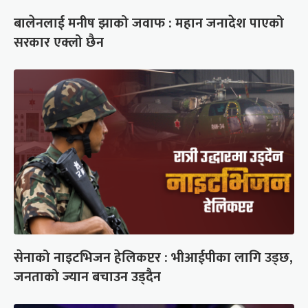
बालेनलाई मनीष झाको जवाफ : महान जनादेश पाएको
सरकार एक्लो छैन
सेनाको नाइटभिजन हेलिकप्टर : भीआईपीका लागि उड्छ,
जनताको ज्यान बचाउन उड्दैन