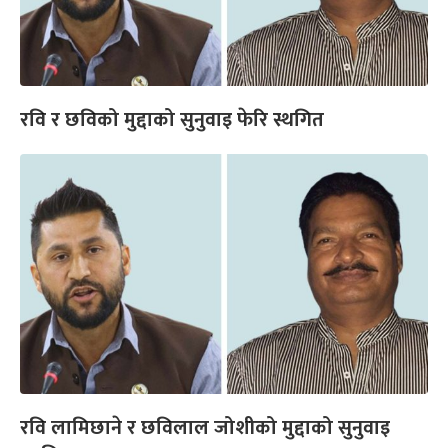
रवि र छविको मुद्दाको सुनुवाइ फेरि स्थगित
रवि लामिछाने र छविलाल जोशीको मुद्दाको सुनुवाइ