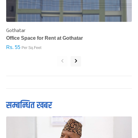
Gothatar
S
Office Space for Rent at Gothatar
H
Rs. 55
R
Per Sq.Feet
‹
›
सम्बन्धित खबर