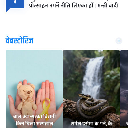
४
प्रोत्साहन नगर्ने नीति लिएका हौं : मन्त्री बादी
वेबस्टोरिज
बाल क्यान्सरका बिरामी
किन ढिलो अस्पताल
सर्पले डसेमा के गर्ने, के
च