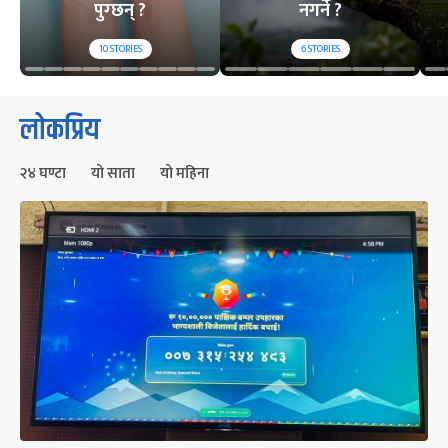
पुग्छन् ?
नगर्ने ?
10
STORIES
6
STORIES
लोकप्रिय
२४ घण्टा
यो साता
यो महिना