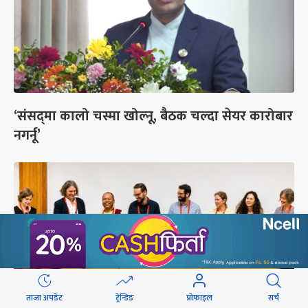
‘संसद्‍मा कालो चस्मा खोल्नू, बैठक चल्दा सेयर कारोबार
नगर्नू’
ताजा अपडेट
ट्रेन्डिङ
प्रोफाइल
सर्च