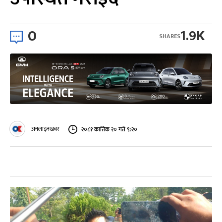
0
1.9K
SHARES
अनलाइनखबर
२०८१ कात्तिक २० गते ९:२०