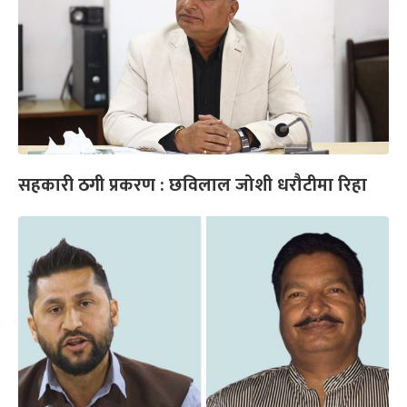
सहकारी ठगी प्रकरण : छविलाल जोशी धरौटीमा रिहा