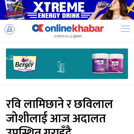
Skip
to
२२ साउन २०८३, शुक्रबार
content
रवि लामिछाने र छविलाल
जोशीलाई आज अदालत
उपस्थित गराइँदै