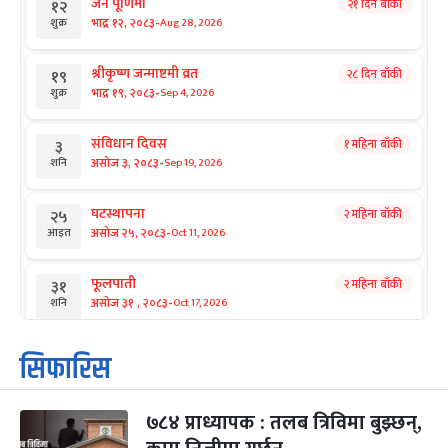
जनै पूर्णिमा
२१ दिन बाँकी
१२
-
भाद्र १२, २०८३
Aug 28, 2026
शुक्र
श्रीकृष्ण जन्माष्टमी व्रत
२८ दिन बाँकी
१९
-
भाद्र १९, २०८३
Sep 4, 2026
शुक्र
संविधान दिवस
१ महिना बाँकी
३
-
असोज ३, २०८३
Sep 19, 2026
शनि
घटस्थापना
२ महिना बाँकी
२५
-
असोज २५, २०८३
Oct 11, 2026
आइत
फूलपाती
२ महिना बाँकी
३१
-
असोज ३१ , २०८३
Oct 17, 2026
शनि
कार्तिक सङ्क्रान्ति
२ महिना बाँकी
१
सिफारिस
-
कार्तिक १, २०८३
Oct 18, 2026
आइत
७८४ प्राध्यापक : तलब त्रिविमा बुझ्छन्,
महानवमी
२ महिना बाँकी
३
-
कार्तिक ३, २०८३
Oct 20, 2026
मंगल