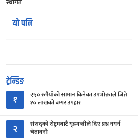
स्थगित
यो पनि
ट्रेन्डिङ
२५० रुपैयाँको सामान किनेका उपभोक्ताले जिते
१
१० लाखको बम्पर उपहार
संसद्को रोष्ट्रमबाटै गृहमन्त्रीले दिए प्रश्न नगर्न
२
चेतावनी