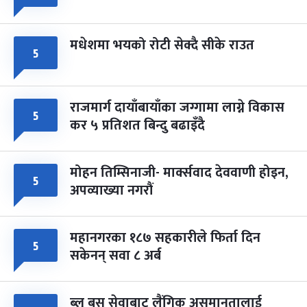
मधेशमा भयको रोटी सेक्दै सीके राउत
५
राजमार्ग दायाँबायाँका जग्गामा लाग्ने विकास
५
कर ५ प्रतिशत बिन्दु बढाइँदै
मोहन तिम्सिनाजी- मार्क्सवाद देववाणी होइन,
५
अपव्याख्या नगरौं
महानगरका १८७ सहकारीले फिर्ता दिन
५
सकेनन् सवा ८ अर्ब
ब्लु बस सेवाबाट लैंगिक असमानतालाई